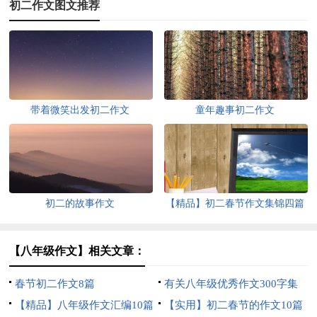
初二作文图文推荐
带着微笑出发初二作文
童年趣事初二作文
初二的故事作文
【精品】初二春节作文集锦四篇
【八年级作文】相关文章：
春节初二作文8篇
有关八年级优秀作文300字集
【精品】八年级作文汇编10篇
合10篇
【实用】初二春节的作文10篇