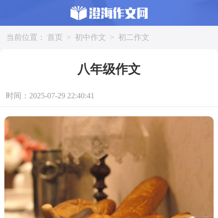
当前位置：
首页
>
初中作文
>
初二作文
八年级作文
时间：2025-07-29 22:40:41