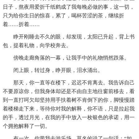
日子，熬夜用爱折千纸鹤成了我每晚必做的事，这一切，
只为给你生日的惊喜，累了，喝杯苦涩的茶，继续折
着……折着……
睁开刚睡去不久的眼，却发现，太阳已升起，背上书
包，提着礼物，向学校奔去。
傍晚走廊角落的一幕，让我手中的礼物悄然跌落。
闭上眼，转过身，睁开眼，泪水涌出。
那天，你一直等在楼下，迟迟不肯离去。我告诉自己
不要原谅你，但我身体却还是不由自主地往窗前移去，看
到一直打呵欠却坚持用手扶着树不肯倒下的你，脚慢慢踏
着楼梯走下来，等待你对我的解释，你不语，只是拉起我
的手，透过月光，在我的手中放入一枚银色的承诺，用一
个拥抱解释了一切。
有一次，你带我去游乐场，莫名的说了一句话：“如