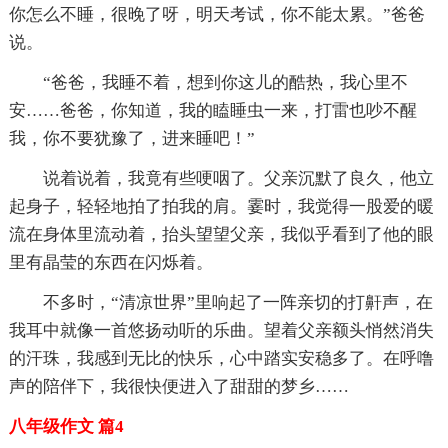
你怎么不睡，很晚了呀，明天考试，你不能太累。”爸爸
说。
“爸爸，我睡不着，想到你这儿的酷热，我心里不
安……爸爸，你知道，我的瞌睡虫一来，打雷也吵不醒
我，你不要犹豫了，进来睡吧！”
说着说着，我竟有些哽咽了。父亲沉默了良久，他立
起身子，轻轻地拍了拍我的肩。霎时，我觉得一股爱的暖
流在身体里流动着，抬头望望父亲，我似乎看到了他的眼
里有晶莹的东西在闪烁着。
不多时，“清凉世界”里响起了一阵亲切的打鼾声，在
我耳中就像一首悠扬动听的乐曲。望着父亲额头悄然消失
的汗珠，我感到无比的快乐，心中踏实安稳多了。在呼噜
声的陪伴下，我很快便进入了甜甜的梦乡……
八年级作文 篇4