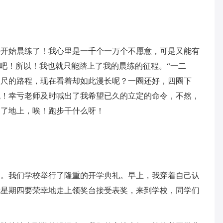
要开始晨练了！我心里是一千个一万个不愿意，可是又能有
”吧！所以！我也就只能踏上了我的晨练的征程。“一二
咫尺的路程，现在看着却如此漫长呢？一圈还好，四圈下
跳！幸亏老师及时喊出了我希望已久的立定的命令，不然，
到了地上，唉！跑步干什么呀！
云。我们学校举行了隆重的开学典礼。早上，我穿着自己认
我星期四要荣幸地走上领奖台接受表奖，来到学校，同学们