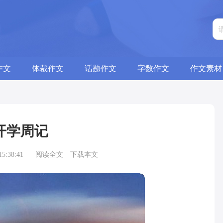
作文
体裁作文
话题作文
字数作文
作文素材
开学周记
5:38:41
阅读全文
下载本文