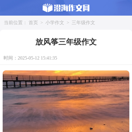
当前位置：
首页
>
小学作文
>
三年级作文
放风筝三年级作文
时间：2025-05-12 15:41:35