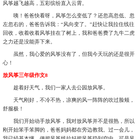
风筝越飞越高，五彩缤纷直入云霄。
咦！爸爸快看呀，风筝怎么变低了？还忽高忽低、忽
左忽右的，爸爸告诉我：“风向变了。”赶快让我拉住线往
回收，收着收着风筝挂在了树上，我和爸爸费了九牛二虎
之力还是没能弄下来。
虽然，我心爱的风筝没有了，但我今天玩的还是很开
心！
放风筝三年级作文8
趁着好天气，我们一家人去公园放风筝。
天气刚好，不冷不热，凉爽的风一阵阵的吹过脸颊，
舒服极！
我们开始动手放风筝，我对放风筝并不是很熟，所以
刚开始笨手笨脚的，爸爸妈妈都在旁边教我。过一会儿，
我已经基本懂，便把风筝线拉好把风筝扔到空中。可是风