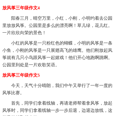
放风筝三年级作文4
阳春三月，晴空万里，小红，小刚，小明约着去公园
里放放风筝。公园里是多么的漂亮啊！草儿绿，花儿红。
一片欣欣向荣的景色！
小红的风筝是一只粉红色的蝴蝶，小明的风筝是一条
小鱼，小刚的风筝是一只展翅高飞的雄鹰。他们刚放起风
筝就有几只小鸟跟风筝一起嬉戏！他们开心地跑啊跳啊。
公园里到处是一片欢歌笑语。
放风筝三年级作文5
今天，天气十分晴朗，我们中午又举行了一年一度的
风筝比赛。
首先，同学们拿着线轴，再请老师帮着拿风筝，放起
风筝时，同学们拿着线轴一步一步后退，边退边放线，这