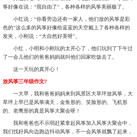
筝好像在说：“我自由了”，各种各样的风筝美丽极了。
小红说：“你看旁边还有一家人，他们放的风筝是彩
色的”这么多的风筝好像给蓝蓝的天空戴上了各种各样的
发夹，小刚说：“大自然好美呀”。
小红，小明和小刚玩的太开心了，他们玩到了下午过
了一会儿他们的爸爸妈妈就叫他们回家吃饭去了。
这一天玩的真开心！
放风筝三年级作文7
一大早，我和爸爸妈妈来到风景区大草坪放风筝，大
草坪上早已是风筝满天，金鱼形的、笑脸形的、飞机形
的、老鹰形的真是风筝大聚会呀！
我和爸爸也不示弱赶紧拿起风筝加入风筝大聚会中，
我们找好风向边跑边抖动风筝，不一会风筝就飘了起来，