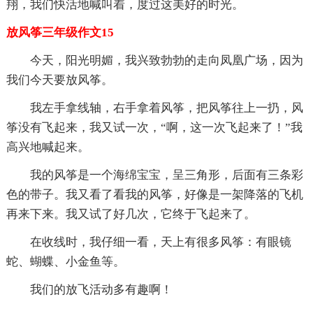
翔，我们快活地喊叫着，度过这美好的时光。
放风筝三年级作文15
今天，阳光明媚，我兴致勃勃的走向凤凰广场，因为
我们今天要放风筝。
我左手拿线轴，右手拿着风筝，把风筝往上一扔，风
筝没有飞起来，我又试一次，“啊，这一次飞起来了！”我
高兴地喊起来。
我的风筝是一个海绵宝宝，呈三角形，后面有三条彩
色的带子。我又看了看我的风筝，好像是一架降落的飞机
再来下来。我又试了好几次，它终于飞起来了。
在收线时，我仔细一看，天上有很多风筝：有眼镜
蛇、蝴蝶、小金鱼等。
我们的放飞活动多有趣啊！