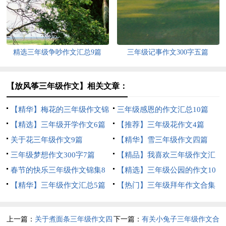
精选三年级争吵作文汇总9篇
三年级记事作文300字五篇
【放风筝三年级作文】相关文章：
【精华】梅花的三年级作文锦
三年级感恩的作文汇总10篇
集六篇
【精选】三年级开学作文6篇
【推荐】三年级花作文4篇
关于花三年级作文9篇
【精华】雪三年级作文四篇
三年级梦想作文300字7篇
【精品】我喜欢三年级作文汇
春节的快乐三年级作文锦集8
编10篇
【精选】三年级公园的作文10
篇
【精华】三年级作文汇总5篇
篇
【热门】三年级拜年作文合集
7篇
上一篇：
关于煮面条三年级作文四
下一篇：
有关小兔子三年级作文合