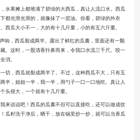
上，水果摊上都堆满了碧绿的大西瓜，真让人流口水。西瓜
上下都光滑光滑的，就像抹了一层油。你看，碧绿的外衣
爱。西瓜大小不一，大的有十几斤重，小的有五六斤重。
一声响，西瓜裂成两半。露出了鲜红的瓜囊，里面还有一颗
迷藏。这时，一股清香扑鼻而来，令我口水流三千尺。咬一
气全消。
轻一切，西瓜就裂成两半了。不过，这种西瓜不大，只有五
成两半，姐姐一半，我一半，用勺子一口一口地吃。真让人
且个头很大，一个就有十几斤重。
，我来说说吧！西瓜的瓜囊不但可以直接吃，还可以做成饮
了！瓜籽洗干净后，晒干，放在锅里炒一炒，就可以当香瓜