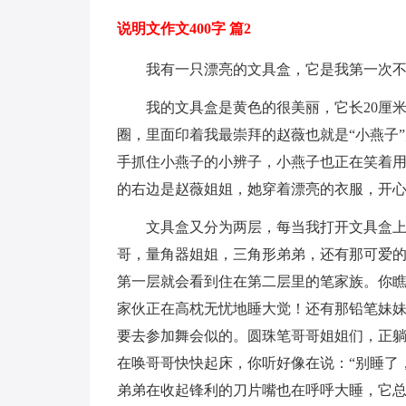
说明文作文400字 篇2
我有一只漂亮的文具盒，它是我第一次
我的文具盒是黄色的很美丽，它长20厘米
圈，里面印着我最崇拜的赵薇也就是“小燕子
手抓住小燕子的小辨子，小燕子也正在笑着用
的右边是赵薇姐姐，她穿着漂亮的衣服，开心
文具盒又分为两层，每当我打开文具盒
哥，量角器姐姐，三角形弟弟，还有那可爱
第一层就会看到住在第二层里的笔家族。你
家伙正在高枕无忧地睡大觉！还有那铅笔妹
要去参加舞会似的。圆珠笔哥哥姐姐们，正
在唤哥哥快快起床，你听好像在说：“别睡了
弟弟在收起锋利的刀片嘴也在呼呼大睡，它