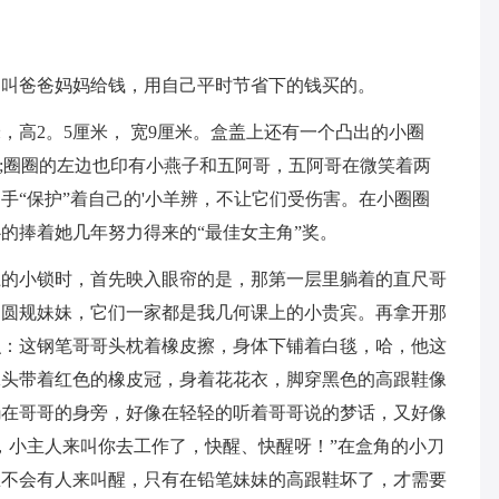
不叫爸爸妈妈给钱，用自己平时节省下的钱买的。
，高2。5厘米， 宽9厘米。盒盖上还有一个凸出的小圈
”;圈圈的左边也印有小燕子和五阿哥，五阿哥在微笑着两
手“保护”着自己的'小羊辨，不让它们受伤害。在小圈圈
的捧着她几年努力得来的“最佳女主角”奖。
上的小锁时，首先映入眼帘的是，那第一层里躺着的直尺哥
的圆规妹妹，它们一家都是我几何课上的小贵宾。再拿开那
瞧：这钢笔哥哥头枕着橡皮擦，身体下铺着白毯，哈，他这
妹头带着红色的橡皮冠，身着花花衣，脚穿黑色的高跟鞋像
躺在哥哥的身旁，好像在轻轻的听着哥哥说的梦话，又好像
，小主人来叫你去工作了，快醒、快醒呀！”在盒角的小刀
总不会有人来叫醒，只有在铅笔妹妹的高跟鞋坏了，才需要