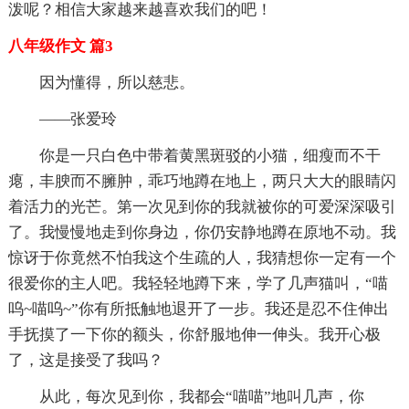
泼呢？相信大家越来越喜欢我们的吧！
八年级作文 篇3
因为懂得，所以慈悲。
——张爱玲
你是一只白色中带着黄黑斑驳的小猫，细瘦而不干
瘪，丰腴而不臃肿，乖巧地蹲在地上，两只大大的眼睛闪
着活力的光芒。第一次见到你的我就被你的可爱深深吸引
了。我慢慢地走到你身边，你仍安静地蹲在原地不动。我
惊讶于你竟然不怕我这个生疏的人，我猜想你一定有一个
很爱你的主人吧。我轻轻地蹲下来，学了几声猫叫，“喵
呜~喵呜~”你有所抵触地退开了一步。我还是忍不住伸出
手抚摸了一下你的额头，你舒服地伸一伸头。我开心极
了，这是接受了我吗？
从此，每次见到你，我都会“喵喵”地叫几声，你