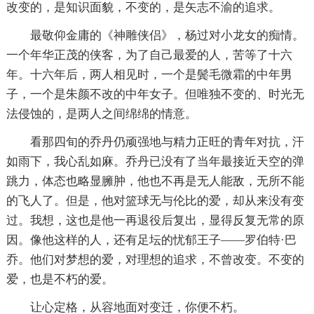
改变的，是知识面貌，不变的，是矢志不渝的追求。
最敬仰金庸的《神雕侠侣》，杨过对小龙女的痴情。
一个年华正茂的侠客，为了自己最爱的人，苦等了十六
年。十六年后，两人相见时，一个是鬓毛微霜的中年男
子，一个是朱颜不改的中年女子。但唯独不变的、时光无
法侵蚀的，是两人之间绵绵的情意。
看那四旬的乔丹仍顽强地与精力正旺的青年对抗，汗
如雨下，我心乱如麻。乔丹已没有了当年最接近天空的弹
跳力，体态也略显臃肿，他也不再是无人能敌，无所不能
的飞人了。但是，他对篮球无与伦比的爱，却从来没有变
过。我想，这也是他一再退役后复出，显得反复无常的原
因。像他这样的人，还有足坛的忧郁王子——罗伯特·巴
乔。他们对梦想的爱，对理想的追求，不曾改变。不变的
爱，也是不朽的爱。
让心定格，从容地面对变迁，你便不朽。