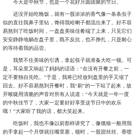
今天是中秋节，也是一个花好月圆团聚的节日。
还没开始吃晚饭，就有一股浓浓的香气像一条条虫子
似的直往我鼻子里钻，馋得我哈喇子都流出来了。好不容
易熬到了吃饭时间，一盘盘美味佳肴端了上来，只见它们
安安静静地躺在盘子里，既不反抗，也不挣扎，只是耐心
的等待着我的品尝。
我禁不住美味的引诱，拿起筷子就准备大吃一顿。可
是，耳朵里又响起了妈妈的话语：“在没有开餐之前，一
定不要独自先吃。”于是，我将已经放到盘里的手又缩了
回去。好不容易熬到开餐时，我“刷”的一下站了起来，放
开喉咙用清脆的声音对所有人说道：“今天就是一年一度
的中秋佳节了，大家一定要好好享受这节日中的欢乐
哦！”大家听了我的话，都大笑起来。
吃饭时，我也不像以前那样讲究了，像饿狼一般用我
的手拿起一个月饼就往嘴里塞，顿时，一股甜丝丝、香喷