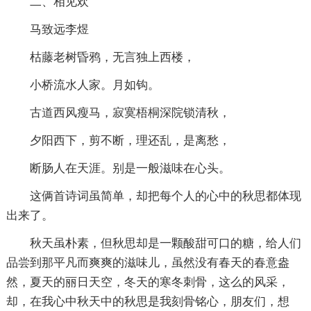
二、相见欢
马致远李煜
枯藤老树昏鸦，无言独上西楼，
小桥流水人家。月如钩。
古道西风瘦马，寂寞梧桐深院锁清秋，
夕阳西下，剪不断，理还乱，是离愁，
断肠人在天涯。别是一般滋味在心头。
这俩首诗词虽简单，却把每个人的心中的秋思都体现
出来了。
秋天虽朴素，但秋思却是一颗酸甜可口的糖，给人们
品尝到那平凡而爽爽的滋味儿，虽然没有春天的春意盎
然，夏天的丽日天空，冬天的寒冬刺骨，这么的风采，
却，在我心中秋天中的秋思是我刻骨铭心，朋友们，想