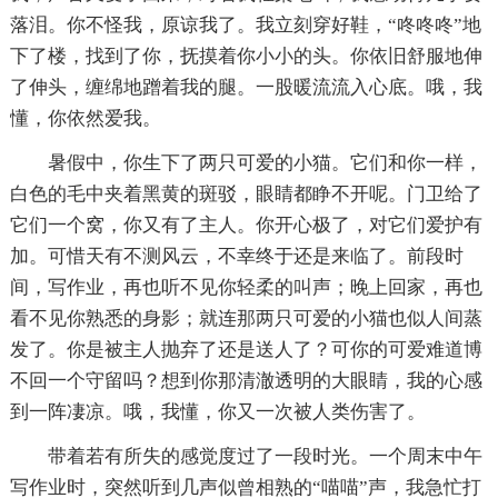
落泪。你不怪我，原谅我了。我立刻穿好鞋，“咚咚咚”地
下了楼，找到了你，抚摸着你小小的头。你依旧舒服地伸
了伸头，缠绵地蹭着我的腿。一股暖流流入心底。哦，我
懂，你依然爱我。
暑假中，你生下了两只可爱的小猫。它们和你一样，
白色的毛中夹着黑黄的斑驳，眼睛都睁不开呢。门卫给了
它们一个窝，你又有了主人。你开心极了，对它们爱护有
加。可惜天有不测风云，不幸终于还是来临了。前段时
间，写作业，再也听不见你轻柔的叫声；晚上回家，再也
看不见你熟悉的身影；就连那两只可爱的小猫也似人间蒸
发了。你是被主人抛弃了还是送人了？可你的可爱难道博
不回一个守留吗？想到你那清澈透明的大眼睛，我的心感
到一阵凄凉。哦，我懂，你又一次被人类伤害了。
带着若有所失的感觉度过了一段时光。一个周末中午
写作业时，突然听到几声似曾相熟的“喵喵”声，我急忙打