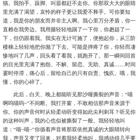
猫。我拍手、跺脚、叫嚣都赶不走你。你那双大大的眼睛
里充满了渴望，哀怜的样子更让我爱不释手。可你要知
道，我是你的朋友而并非主人啊。我心里万分矛盾，你一
直赖在我旁边。我用腿轻轻地踢了一下你，你趔趄了一
下，但仍跟着我。我实在无计可施了，便抱起你，从三阶
楼梯上轻轻地把你抛了下去。可能是摔疼了你，你轻而凄
惨地叫了几声，回头看了看我，就跑开了。那一瞬间回首
的目光里充满了抱怨、不解、留恋、无助、真诚……时间
霎时停滞，痛心后，留给自己的只有自责、愧疚。哦，我
懂，你的心碎了。
此后，白天、晚上都能听见那沙哑撕裂的声音：“喵
啊呜喵呜~”不间断。我打开窗，不敢相信那声音来源于
你。你的声音何时从轻柔动听变得如此尖利刺耳？听见你
的这种叫声，我的心也似被撕裂了一般。我轻轻地叫
道：“喵~喵~”你循着声音将那双依然真诚的大眼睛转向
我，声音又变了回来，对着我轻柔地叫，我感动得几乎要