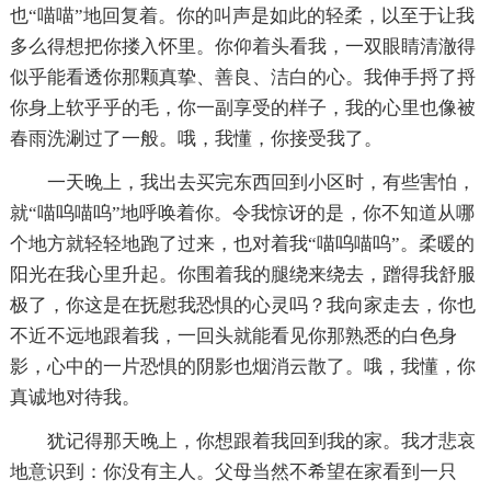
也“喵喵”地回复着。你的叫声是如此的轻柔，以至于让我
多么得想把你搂入怀里。你仰着头看我，一双眼睛清澈得
似乎能看透你那颗真挚、善良、洁白的心。我伸手捋了捋
你身上软乎乎的毛，你一副享受的样子，我的心里也像被
春雨洗涮过了一般。哦，我懂，你接受我了。
一天晚上，我出去买完东西回到小区时，有些害怕，
就“喵呜喵呜”地呼唤着你。令我惊讶的是，你不知道从哪
个地方就轻轻地跑了过来，也对着我“喵呜喵呜”。柔暖的
阳光在我心里升起。你围着我的腿绕来绕去，蹭得我舒服
极了，你这是在抚慰我恐惧的心灵吗？我向家走去，你也
不近不远地跟着我，一回头就能看见你那熟悉的白色身
影，心中的一片恐惧的阴影也烟消云散了。哦，我懂，你
真诚地对待我。
犹记得那天晚上，你想跟着我回到我的家。我才悲哀
地意识到：你没有主人。父母当然不希望在家看到一只