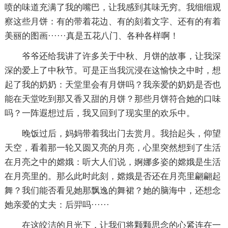
喷的味道充满了我的嘴巴，让我感到其味无穷。我细细观
察这些月饼：有的带着花边、有的刻着文字、还有的有着
美丽的图画······真是五花八门、各种各样啊！
爷爷还给我讲了许多关于中秋、月饼的故事，让我深
深的爱上了中秋节。可是正当我沉浸在这愉快之中时，想
起了我的奶奶：天堂里会有月饼吗？我亲爱的奶奶是否也
能在天堂吃到那又香又甜的月饼？那些月饼符合她的口味
吗？一阵遐想过后，我又回到了现实里的欢乐中。
晚饭过后，妈妈带着我出门去赏月。我抬起头，仰望
天空，看着那一轮又圆又亮的月亮，心里突然想到了生活
在月亮之中的嫦娥：听大人们说，婀娜多姿的嫦娥是生活
在月亮里的。那么此时此刻，嫦娥是否还在月亮里翩翩起
舞？我们能否看见她那飘逸的舞裙？她的脑海中，还想念
她亲爱的丈夫：后羿吗······
在这皎洁的月光下，让我们将颗颗思念的心紧连在一