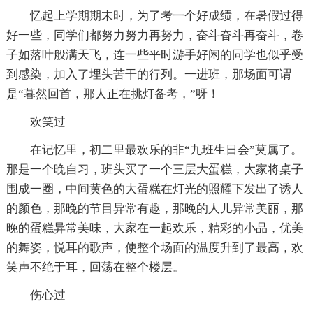
忆起上学期期末时，为了考一个好成绩，在暑假过得
好一些，同学们都努力努力再努力，奋斗奋斗再奋斗，卷
子如落叶般满天飞，连一些平时游手好闲的同学也似乎受
到感染，加入了埋头苦干的行列。一进班，那场面可谓
是“暮然回首，那人正在挑灯备考，”呀！
欢笑过
在记忆里，初二里最欢乐的非“九班生日会”莫属了。
那是一个晚自习，班头买了一个三层大蛋糕，大家将桌子
围成一圈，中间黄色的大蛋糕在灯光的照耀下发出了诱人
的颜色，那晚的节目异常有趣，那晚的人儿异常美丽，那
晚的蛋糕异常美味，大家在一起欢乐，精彩的小品，优美
的舞姿，悦耳的歌声，使整个场面的温度升到了最高，欢
笑声不绝于耳，回荡在整个楼层。
伤心过