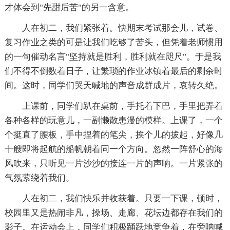
才体会到"先甜后苦"的另一含意。
人在初二，我们紧张着。快期末考试那会儿，试卷、
复习作业之类的可是让我们吃够了苦头，但凭着老师惯用
的一句催动名言"坚持就是胜利，胜利就在咫尺"。于是我
们不得不倒数着日子，让繁琐的作业冰镇着最后的剩余时
间。这时，同学们哭天喊地的声音成群成片，哀转久绝。
上课前，同学们趴在桌前，手托着下巴，手里把弄着
各种各样的玩意儿，一副懒散患漫的模样。上课了，一个
个挺直了腰板，手中捏着的笔尖，挨个儿的拔起，好像几
十艘即将起航的船帆朝着同一个方向。忽然一阵舒心的海
风吹来，只听见一片沙沙的接连一片的声响。一片紧张的
气氛萦绕着我们。
人在初二，我们快乐并收获着。只要一下课，顿时，
校园里又是热闹非凡，操场、走廊、花坛边都存在我们的
影子。在运动会上，同学们积极踊跃地竞争着，在旁呐喊