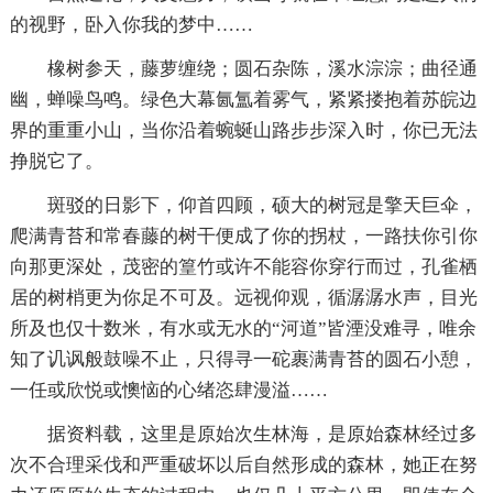
的视野，卧入你我的梦中……
橡树参天，藤萝缠绕；圆石杂陈，溪水淙淙；曲径通
幽，蝉噪鸟鸣。绿色大幕氤氲着雾气，紧紧搂抱着苏皖边
界的重重小山，当你沿着蜿蜒山路步步深入时，你已无法
挣脱它了。
斑驳的日影下，仰首四顾，硕大的树冠是擎天巨伞，
爬满青苔和常春藤的树干便成了你的拐杖，一路扶你引你
向那更深处，茂密的篁竹或许不能容你穿行而过，孔雀栖
居的树梢更为你足不可及。远视仰观，循潺潺水声，目光
所及也仅十数米，有水或无水的“河道”皆湮没难寻，唯余
知了讥讽般鼓噪不止，只得寻一砣裹满青苔的圆石小憩，
一任或欣悦或懊恼的心绪恣肆漫溢……
据资料载，这里是原始次生林海，是原始森林经过多
次不合理采伐和严重破坏以后自然形成的森林，她正在努