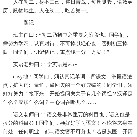
人在初二，身不由己，整日苦战，每周测验，语数英
历，政物地生。人在初二，吃苦第一。
——题记
班主任曰：“初二乃初中之重要之阶段也。同学们，
需努力学习，认真对待，不可掉以轻心也，否则初三掉
队。同学们，切记切记，重点线一分三万矣！”
英语老师曰：“学英语是very
easy地！同学们，须认真记单词，背课文，掌握语法
点，扩大词汇量也，逼回去的一个好成绩的！同学们，须
好好努力！接下来，开始提问矣关于有几个词组？汉译是
什么？应加什么词？中心词在哪儿？……”
语文老师曰：“语文是非常重要的科目也，语文也是
拉分的科目矣！同学们，须好好学习语文！不论将来身在
何处，任何职业，都与语文密不可分也！若是从医，开药