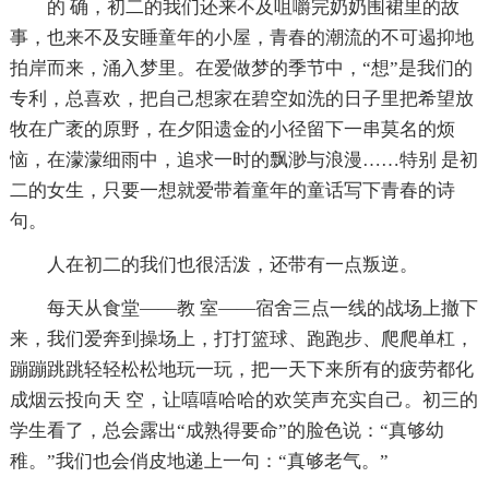
的 确，初二的我们还来不及咀嚼完奶奶围裙里的故
事，也来不及安睡童年的小屋，青春的潮流的不可遏抑地
拍岸而来，涌入梦里。在爱做梦的季节中，“想”是我们的
专利，总喜欢，把自己想家在碧空如洗的日子里把希望放
牧在广袤的原野，在夕阳遗金的小径留下一串莫名的烦
恼，在濛濛细雨中，追求一时的飘渺与浪漫……特别 是初
二的女生，只要一想就爱带着童年的童话写下青春的诗
句。
人在初二的我们也很活泼，还带有一点叛逆。
每天从食堂——教 室——宿舍三点一线的战场上撤下
来，我们爱奔到操场上，打打篮球、跑跑步、爬爬单杠，
蹦蹦跳跳轻轻松松地玩一玩，把一天下来所有的疲劳都化
成烟云投向天 空，让嘻嘻哈哈的欢笑声充实自己。初三的
学生看了，总会露出“成熟得要命”的脸色说：“真够幼
稚。”我们也会俏皮地递上一句：“真够老气。”