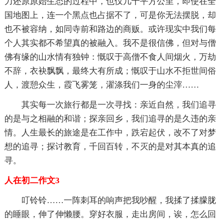
力还原原始生态的过程中，也仅几十平方公里，即使在全
国地图上，连一个黑点也占据不了，可是你无法摆脱，却
也不被容纳，如同寺前和路边的商贩。或许现实中我们每
个人其实都不希望真的被融入。我不是很信佛，但对与僧
佛有缘的山水情有独钟：慨叹于高僧不食人间烟火，万劫
不辞，衣袂飘飘，最终大有所成；慨叹于山水不拒世间俗
人，渡憩众生，霞飞雾笼，濯涤我们一身的尘滓……
其实每一次旅行都是一次寻找：亲近自然，我们追寻
的是与之相融的和谐；探亲回乡，我们追寻的是久违的亲
情。人生最长的旅途是在工作中，跌宕起伏，改不了对梦
想的追寻；探讨教育，千回百转，不灭的是对其本真的追
寻。
人在初二作文3
叮铃铃……一阵刺耳的响声把我吵醒，我揉了揉朦胧
的睡眼，伸了伸懒腰。穿好衣服，走出房间，诶，怎么回