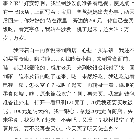
事？家里好安静啊。我坐到沙发前准备看电视，便见桌上
有一张纸条，上面写着：宝贝，爸爸妈妈出去办事，两天
后回来，你好好的.待在家里，旁边的200元，你自己去买
饭吃。看完字条，我站在沙发上跳了起来，还大叫：万
岁，万岁。
我带着自由的喜悦来到商店，心想：买早饭，我还不
如买零食嘞。啦啦啦……&我哼着小曲，来到零食面前。
哇，都是我爱吃的，感谢老天。来到收银台我付了钱，回
到家，迫不及待的吃了起来。嗯，果然好吃。我边吃边看
电视，诶，怎么空了？我叫了起来。再转身一看，满地的
零食废墟，噢，原来被我吃完了啊，再去买。我拿起钱包
准备往外走，打开一看只剩120元了，20元我还要买晚饭
呢，100元是明天的。我一狠心，拿起20元走向商店，买
来零食，我又吃了起来。不会吧，又没了？我摸摸空了的
薯片袋。要不我再去买点。今天买了明天怎么办？