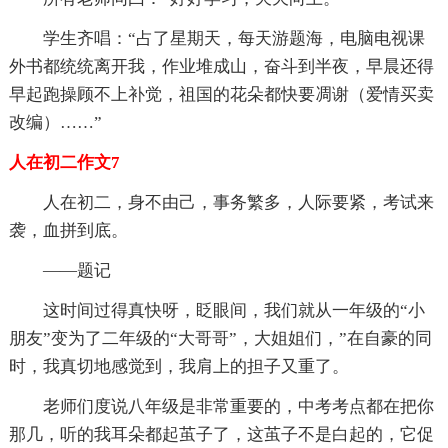
学生齐唱：“占了星期天，每天游题海，电脑电视课
外书都统统离开我，作业堆成山，奋斗到半夜，早晨还得
早起跑操顾不上补觉，祖国的花朵都快要凋谢（爱情买卖
改编）……”
人在初二作文7
人在初二，身不由己，事务繁多，人际要紧，考试来
袭，血拼到底。
——题记
这时间过得真快呀，眨眼间，我们就从一年级的“小
朋友”变为了二年级的“大哥哥”，大姐姐们，”在自豪的同
时，我真切地感觉到，我肩上的担子又重了。
老师们度说八年级是非常重要的，中考考点都在把你
那几，听的我耳朵都起茧子了，这茧子不是白起的，它促