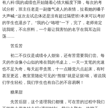
有八科!我的成绩也开始随着心情大幅度下降，每次的考
试分析，班主任老是一副傲气凌人的表情，扯着她的嗓子
大声喊:“这次去试总体还是没有超过隔壁班!本来可以考好
的学生也退步了。”我的心“咯噔”一下，完了，老师肯定
说我呢，不出所料，一个最让我害怕的名字在我耳边回
荡……
苦瓜苦
初二不仅仅是成绩令人烦恼，还有苦需要我们尝。每
天的作业像小山似的堆在我的书桌上，一天一支笔的光速
也不足为奇，每天起早贪黑，十一点睡觉六点起床，有时
甚至更迟，教室里随处可见的“熊猫”就是证据!唉，谁说我
们学生轻松，我们学生也有自己的不容易啊！
糖果甜
先苦后甜，这个道理我们都懂，可在苦的过程中我们