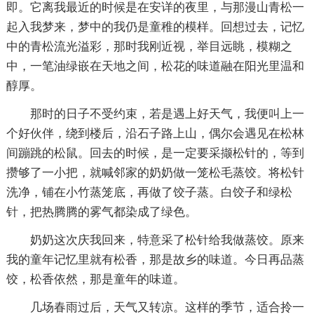
即。它离我最近的时候是在安详的夜里，与那漫山青松一
起入我梦来，梦中的我仍是童稚的模样。回想过去，记忆
中的青松流光溢彩，那时我刚近视，举目远眺，模糊之
中，一笔油绿嵌在天地之间，松花的味道融在阳光里温和
醇厚。
那时的日子不受约束，若是遇上好天气，我便叫上一
个好伙伴，绕到楼后，沿石子路上山，偶尔会遇见在松林
间蹦跳的松鼠。回去的时候，是一定要采撷松针的，等到
攒够了一小把，就喊邻家的奶奶做一笼松毛蒸饺。将松针
洗净，铺在小竹蒸笼底，再做了饺子蒸。白饺子和绿松
针，把热腾腾的雾气都染成了绿色。
奶奶这次庆我回来，特意采了松针给我做蒸饺。原来
我的童年记忆里就有松香，那是故乡的味道。今日再品蒸
饺，松香依然，那是童年的味道。
几场春雨过后，天气又转凉。这样的季节，适合拎一