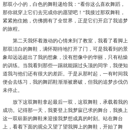
那双小小的，白色的舞鞋递给我：“看你这么喜欢舞蹈，
那你就穿上它们去完成你的愿望吧！”我接过那双舞鞋，
紧紧抱住她，仿佛拥有了全世界，正是它们开启了我追梦
的旅程。
第二天我怀着激动的心情来到了教室，我看了看脚上
那双洁白的舞鞋，满怀期待地打开了门，可是我看到的景
象却远远超出了我的想象，没有想像中的华丽，只有枯燥
的训练。当我看到那些一踢就能踢过头顶的同学，我便知
道我与他们还有很大的差距。于是从那时起，一有时间我
便会去练习，我的舞蹈鞋渐渐被磨破，但我的追梦步伐仍
未停止。
放下这双舞鞋拿起最后一双，这双舞鞋，承载着我的
成功。记得那一天，我要登上我梦寐已求的舞台，我换上
这一双崭新的舞鞋来迎接我梦想成真的时刻。站在舞台
上，看着下面的观众又望了望我脚上的舞鞋，开始了舞