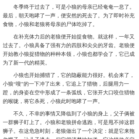
冬季终于过去了，可是小狼的母亲已经奄奄一息了。
最后，朝天咆哮了一声，便安然的死去了。为了即时补充
食物，小狼和老狼将母亲的尸体吃掉了。
在补充体力后的老狼便开始捉食物。就这样，一年又
过去了。小狼具备了强有力的四肢和尖尖的牙齿。老狼便
开始教小狼捉猎物的种种本领，小狼也都学会了，它已成
为了新一代的精英。
小狼也开始捕猎了，它的隐蔽能力很好。机会来了，
小狼“嗖”的一下冲了出来，它追上了猎物，后腿用力一
蹬，的身姿在空中形成了一条弧线，它张开大口咬住猎物
的喉咙，将它杀死，小狼此时咆哮了一声。
不久，不幸的事情又降临到了小狼的身上，父子俩被
一群狮子盯上了。小狼和老狼拼命逃跑，可是甩不掉这群
狮子。在这危急时刻，老狼做出了一个决定：就是它来拖