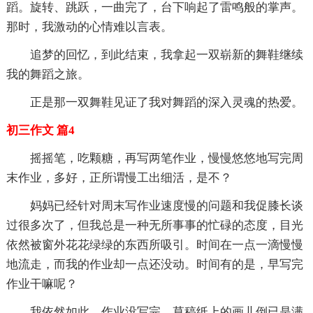
蹈。旋转、跳跃，一曲完了，台下响起了雷鸣般的掌声。
那时，我激动的心情难以言表。
追梦的回忆，到此结束，我拿起一双崭新的舞鞋继续
我的舞蹈之旅。
正是那一双舞鞋见证了我对舞蹈的深入灵魂的热爱。
初三作文 篇4
摇摇笔，吃颗糖，再写两笔作业，慢慢悠悠地写完周
末作业，多好，正所谓慢工出细活，是不？
妈妈已经针对周末写作业速度慢的问题和我促膝长谈
过很多次了，但我总是一种无所事事的忙碌的态度，目光
依然被窗外花花绿绿的东西所吸引。时间在一点一滴慢慢
地流走，而我的作业却一点还没动。时间有的是，早写完
作业干嘛呢？
我依然如此，作业没写完，草稿纸上的画儿倒已是满