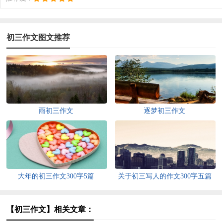
初三作文图文推荐
雨初三作文
逐梦初三作文
大年的初三作文300字5篇
关于初三写人的作文300字五篇
【初三作文】相关文章：