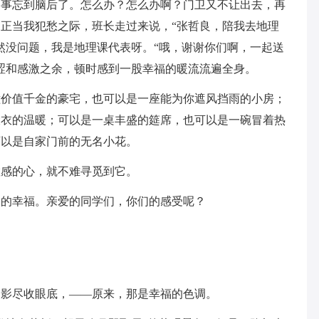
的事忘到脑后了。怎么办？怎么办啊？门卫又不让出去，再
正当我犯愁之际，班长走过来说，“张哲良，陪我去地理
然没问题，我是地理课代表呀。“哦，谢谢你们啊，一起送
涩和感激之余，顿时感到一股幸福的暖流流遍全身。
幢价值千金的豪宅，也可以是一座能为你遮风挡雨的小房；
大衣的温暖；可以是一桌丰盛的筵席，也可以是一碗冒着热
可以是自家门前的无名小花。
敏感的心，就不难寻觅到它。
到的幸福。亲爱的同学们，你们的感受呢？
云影尽收眼底，——原来，那是幸福的色调。