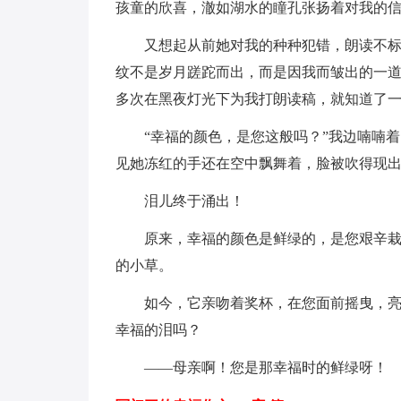
孩童的欣喜，澈如湖水的瞳孔张扬着对我的
又想起从前她对我的种种犯错，朗读不
纹不是岁月蹉跎而出，而是因我而皱出的一
多次在黑夜灯光下为我打朗读稿，就知道了
“幸福的颜色，是您这般吗？”我边喃喃
见她冻红的手还在空中飘舞着，脸被吹得现出
泪儿终于涌出！
原来，幸福的颜色是鲜绿的，是您艰辛栽
的小草。
如今，它亲吻着奖杯，在您面前摇曳，
幸福的泪吗？
——母亲啊！您是那幸福时的鲜绿呀！