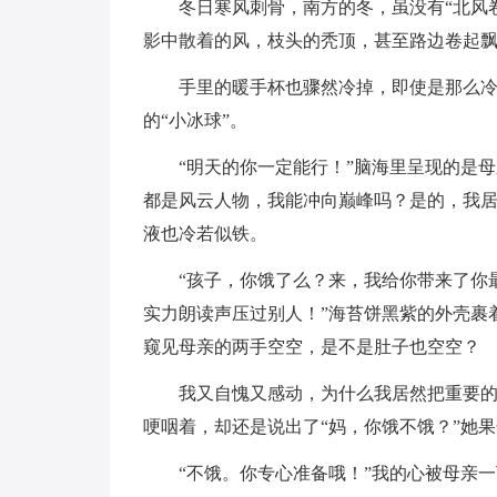
冬日寒风刺骨，南方的冬，虽没有“北风
影中散着的风，枝头的秃顶，甚至路边卷起
手里的暖手杯也骤然冷掉，即使是那么
的“小冰球”。
“明天的你一定能行！”脑海里呈现的是
都是风云人物，我能冲向巅峰吗？是的，我
液也冷若似铁。
“孩子，你饿了么？来，我给你带来了你
实力朗读声压过别人！”海苔饼黑紫的外壳裹
窥见母亲的两手空空，是不是肚子也空空？
我又自愧又感动，为什么我居然把重要
哽咽着，却还是说出了“妈，你饿不饿？”她
“不饿。你专心准备哦！”我的心被母亲