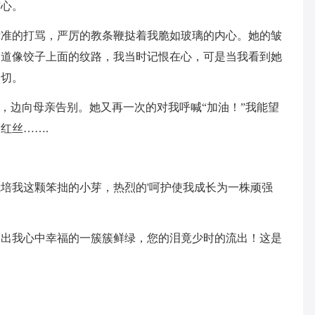
信心。
标准的打骂，严厉的教条鞭挞着我脆如玻璃的内心。她的皱
道道像饺子上面的纹路，我当时记恨在心，可是当我看到她
一切。
着，边向母亲告别。她又再一次的对我呼喊“加油！”我能望
红丝…….
培我这颗笨拙的小芽，热烈的'呵护使我成长为一株顽强
亮出我心中幸福的一簇簇鲜绿，您的泪竟少时的流出！这是