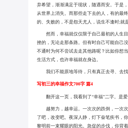
弃希望，渐渐满足于现状，随遇而安。于是
从世界上消失。而那些走下去的人，有的最
的、失败的，不是怨天尤人，说生不逢时;就
然而，幸福就仅仅限于自己最初的人生
挫的，无论走那条路。但有时自己可能自己
不通时为何不尝试去走其他路呢？比如你想
生活方式，也许幸福就在身边。
我们不能原地等待，只有真正去寻、去
写初三的幸福作文700字 篇4
翻开这一页，我看到了“幸福”二字。是爱
越努力，越幸运。一次次的跌倒，一次
了吧，改变吧。夜深人静，灯下奋笔疾书，
黎明前一束耀眼的阳光。急促的步伐，你背