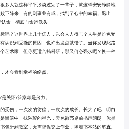
，很多人就这样平平淡淡过完了一辈子，就这样安安静静地
终败下阵来，有的则事业有成，找到了心中的幸福。退出
是认命，彻底向命运低头。
目标吗？这世界上几十亿人，岂会人人得志？人生是难免受
没有认识到受挫的原因，也许出发点就错了。当你发现此路
当个艺术家，但你更适合搞科研，那又何必强求呢？换一种
找，才会看到幸福的终点。
?是关怀?答案却是努力。
次的受伤，一次次的彷徨，一次次的成长。长大了吧，明白
你是黑暗中一抹璀璨的星光，天色微亮桌前书声朗朗，你是
着书包赶到教室，无需督促交上作业，捧着书本站的笔直。