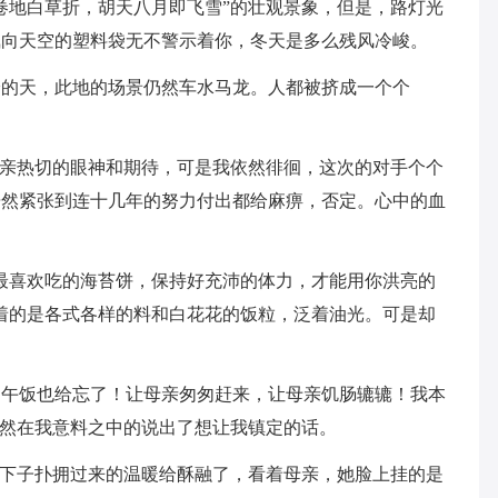
卷地白草折，胡天八月即飞雪”的壮观景象，但是，路灯光
飘向天空的塑料袋无不警示着你，冬天是多么残风冷峻。
冷的天，此地的场景仍然车水马龙。人都被挤成一个个
母亲热切的眼神和期待，可是我依然徘徊，这次的对手个个
居然紧张到连十几年的努力付出都给麻痹，否定。心中的血
最喜欢吃的海苔饼，保持好充沛的体力，才能用你洪亮的
着的是各式各样的料和白花花的饭粒，泛着油光。可是却
的午饭也给忘了！让母亲匆匆赶来，让母亲饥肠辘辘！我本
果然在我意料之中的说出了想让我镇定的话。
一下子扑拥过来的温暖给酥融了，看着母亲，她脸上挂的是