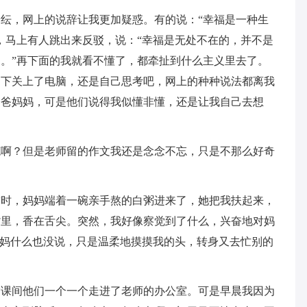
纭，网上的说辞让我更加疑惑。有的说：“幸福是一种生
，马上有人跳出来反驳，说：“幸福是无处不在的，并不是
。”再下面的我就看不懂了，都牵扯到什么主义里去了。
之下关上了电脑，还是自己思考吧，网上的种种说法都离我
爸爸妈妈，可是他们说得我似懂非懂，还是让我自己去想
笔啊？但是老师留的作文我还是念念不忘，只是不那么好奇
这时，妈妈端着一碗亲手熬的白粥进来了，她把我扶起来，
嘴里，香在舌尖。突然，我好像察觉到了什么，兴奋地对妈
妈妈什么也没说，只是温柔地摸摸我的头，转身又去忙别的
趁课间他们一个一个走进了老师的办公室。可是早晨我因为