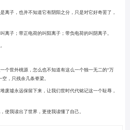
么是离子，也并不知道它有阴阳之分，只是对它好奇罢了，
子叫离子；带正电荷的叫阳离子；带负电荷的叫阴离子。
识。
一个世外桃源，怎么也不知道有这么一个独一无二的“万
一空，只残余几条脊梁。
一堆废墟永远保留下来，让我们世时代代铭记这一个耻辱，
化，使我读出了世界，更使我读懂了自己。