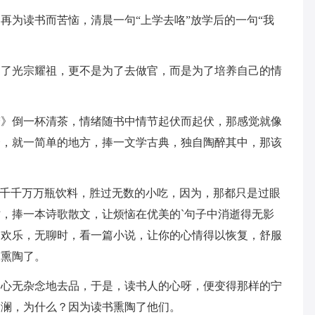
再为读书而苦恼，清晨一句“上学去咯”放学后的一句“我
为了光宗耀祖，更不是为了去做官，而是为了培养自己的情
梦》倒一杯清茶，情绪随书中情节起伏而起伏，那感觉就像
合，就一简单的地方，捧一文学古典，独自陶醉其中，那该
过千千万万瓶饮料，胜过无数的小吃，因为，那都只是过眼
，捧一本诗歌散文，让烦恼在优美的`句子中消逝得无影
加欢乐，无聊时，看一篇小说，让你的心情得以恢复，舒服
被熏陶了。
，心无杂念地去品，于是，读书人的心呀，便变得那样的宁
波澜，为什么？因为读书熏陶了他们。