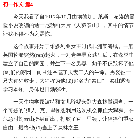
初一作文 篇4
今天我看了自1917年10月由埃德加。莱斯。布洛的冒
险小说改编的迪士尼动画大片《人猿泰山》，其中的情节
让我不得不为之震惊。
这个故事开始于维多利亚女王时代非洲某海域。一艘
英国轮船突然(ran)起火，一对青年男女逃生后，在森林中
建立了自己的家园，并生下一名男婴。豹子不仅毁坏了他
(tā)们的家园，而且还吞噬了夫妻二人的生命。男婴被一
只大猩猩救走，大猩猩为他(tā)起名为“泰山”。泰山逐渐
学习本领，身体也日渐强壮。
一天生物学家波特和女儿珍妮来到大森林做调查。一
个可恶的`猎人--克。里顿想利用这次机会抓住大猩猩。在
危急时刻泰山挺身而出，打败了克。里顿，让猩猩们重获
自由，最终他(tā)当上了森林之王。