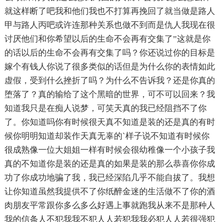
就这样断了吧我和他们我也不打算再挽回了就当做是路人
甲与路人丙吧或许连那种关系也做不到而是仇人我现在很
讨厌他们和你希望以后的生命不会再有交集了”这就是你
的话以后的生命不会再有交集了吗？你还说过你的目标是
嫁个有钱人你说了很多类似的话但是为什么你的表情如此
虚假，受到什么挫折了吗？为什么不告诉我？还是你真的
堕落了？真的输给了这个黑暗的世界，可不可以回来？我
知道我只是在痴人说梦，可笑天真的我已经阻挡不了你
了。你知道吗你有时候很天真不知道是装的还是真的有时
候你明明知道却装作天真无辜的`样子说不知道有时候你
很成熟像一位大姐姐一样有时候会很幼稚像一个小孩子我
真的不知道你是装的还是真的如果是装的那么恭喜你你成
功了你成功地骗了我，我已经深陷几乎不能自拔了。我想
让你知道虽然我提供不了你纸醉金迷的生活做不了你的酒
肉朋友平常跟你多么多么好遇上事就跑我从来不是那种人
我的信条人不犯我我不犯人人若犯我我必犯人人若很强犯