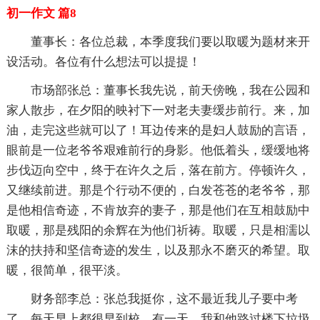
初一作文 篇8
董事长：各位总裁，本季度我们要以取暖为题材来开
设活动。各位有什么想法可以提提！
市场部张总：董事长我先说，前天傍晚，我在公园和
家人散步，在夕阳的映衬下一对老夫妻缓步前行。来，加
油，走完这些就可以了！耳边传来的是妇人鼓励的言语，
眼前是一位老爷爷艰难前行的身影。他低着头，缓缓地将
步伐迈向空中，终于在许久之后，落在前方。停顿许久，
又继续前进。那是个行动不便的，白发苍苍的老爷爷，那
是他相信奇迹，不肯放弃的妻子，那是他们在互相鼓励中
取暖，那是残阳的余辉在为他们祈祷。取暖，只是相濡以
沫的扶持和坚信奇迹的发生，以及那永不磨灭的希望。取
暖，很简单，很平淡。
财务部李总：张总我挺你，这不最近我儿子要中考
了，每天早上都很早到校。有一天，我和他路过楼下垃圾