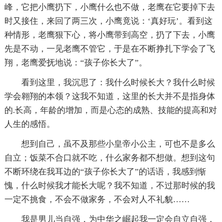
峰，它把小鹰扔下，小鹰什么也不做，老鹰在它要掉下去
时又接住，来回了两三次，小鹰竟说：‘真好玩’。看到这
种情形，老鹰狠下心，将小鹰带到高空，扔了下去，小鹰
先是不动，一见老鹰不管它，于是在不断挣扎下学会了飞
翔，老鹰爱抚地说：“孩子你长大了”。
看到这里，我沉思了：我什么时候长大？我什么时候
学会翱翔的本领？这我不知道，这里的长大并不是指身体
的.长高，年龄的增加，而是心态的成熟、技能的提高和对
人生的感悟。
想到自己，虽不及那些小皇帝小公主，可也不是多么
自立；饭菜不合口就不吃，什么家务都不想做。想到这句
不断环绕在我耳边的“孩子你长大了”的话语，我感到惭
愧，什么时候我才能长大呢？我不知道，不过那时候的我
一定不挑食，不会不做家务，不会对人不礼貌……
我是男儿当自强，为中华之崛起我一定会自立自强，