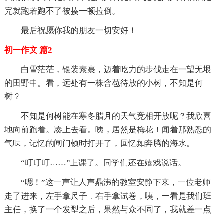
完就跑若跑不了被揍一顿拉倒。
最后祝愿你我的朋友一切安好！
初一作文 篇2
白雪茫茫，银装素裹，迈着吃力的步伐走在一望无垠
的田野中。看，远处有一株含苞待放的小树，不知是何
树？
不知是何树能在寒冬腊月的天气竞相开放呢？我欣喜
地向前跑着。凑上去看。咦，居然是梅花！闻着那熟悉的
气味，记忆的闸门顿时打开了，回忆如奔腾的海水。
“叮叮叮……”上课了。同学们还在嬉戏说话。
“嗯！”这一声让人声鼎沸的教室安静下来，一位老师
走了进来，左手拿尺子，右手拿试卷，咦，一看是我们班
主任，换了一个发型之后，果然与众不同了，我就差一点