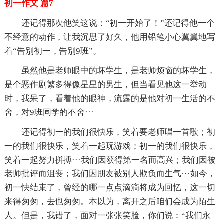
初一作文 篇7
还记得那次他笑这说：“初一开始了！”还记得他一个
不经意的动作，让我沉思了好久，他用铅笔小心翼翼地写
着“告别初一，告别9班”。
虽然他是老师眼中的坏学生，是老师烦恼的坏学生，
是个恶作剧繁多得像星星的男生，但当看见他这一举动
时，我呆了，看着他的眼神，流露的是他对初一生活的不
舍，对9班同学的不舍···
还记得初一的我们很快乐，笑着要老师唱一首歌；初
一的我们很快乐，笑着一起玩游戏；初一的我们很快乐，
笑着一起努力拼搏···我们因获得第一名而高兴；我们因被
老师批评而沮丧；我们因朋友被别人欺负而生气···如今，
初一快结束了，曾经的哪一点点滴滴将成为回忆，这一切
来得匆匆，去也匆匆。本以为，离开之后咱们会成为陌生
人。但是，我错了，面对一张张笑脸，你们说：“我们永