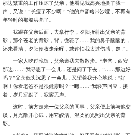
那边繁重的工作压坏了父亲，他看见我高兴地换了我一
声，又说：“长瘦了不少啊！”他的声音略带沙哑，不再有
年轻时的那般洪亮了。
我跟在父亲后面，去拿行李，夕阳折射出父亲的背
影，那个苍老的背影，背，微驼了……我的鼻子酸酸的，
还未看清，夕阳便收走余晖，或许怕我太过伤感，走了。
一家人吃过晚饭，父亲邀我去散散步。“老爸，西安
那边……”我寻思了一会儿，还是问了下去，“……那边好
吗？”父亲低头沉思了一会儿，又望着我开心地说：“好
啊！你看老爸不是很健康吗？”“嗯……”我轻声回应，接
着，岁月沉默了，寂寥无声。
这时，前方走来一位父亲的同事，父亲便上前与他交
谈，月光敞开心扉，用它皎洁、温柔的光照出父亲的背
影。