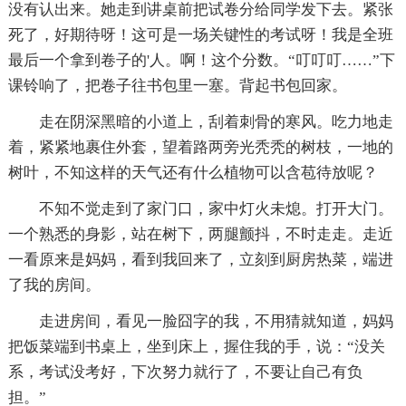
没有认出来。她走到讲桌前把试卷分给同学发下去。紧张
死了，好期待呀！这可是一场关键性的考试呀！我是全班
最后一个拿到卷子的'人。啊！这个分数。“叮叮叮……”下
课铃响了，把卷子往书包里一塞。背起书包回家。
走在阴深黑暗的小道上，刮着刺骨的寒风。吃力地走
着，紧紧地裹住外套，望着路两旁光秃秃的树枝，一地的
树叶，不知这样的天气还有什么植物可以含苞待放呢？
不知不觉走到了家门口，家中灯火未熄。打开大门。
一个熟悉的身影，站在树下，两腿颤抖，不时走走。走近
一看原来是妈妈，看到我回来了，立刻到厨房热菜，端进
了我的房间。
走进房间，看见一脸囧字的我，不用猜就知道，妈妈
把饭菜端到书桌上，坐到床上，握住我的手，说：“没关
系，考试没考好，下次努力就行了，不要让自己有负
担。”