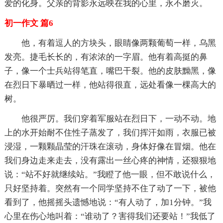
爱的化身。父亲的背影永远映在我的心里，永不磨灭。
初一作文 篇6
他，有着逗人的方块头，眼睛像两颗葡萄一样，乌黑
发亮。捷毛长长的，有浓浓的一字眉。他有着高挺的鼻
子，像一个士兵站得笔直，嘴巴干裂。他的皮肤黝黑，像
在烈日下暴晒过一样，他站得很直，远处看像一棵高大的
树。
他很严厉。我们穿着军服站在烈日下，一动不动。地
上的水开始耐不住性子蒸发了，我们挥汗如雨，衣服已被
浸湿，一颗颗晶莹的汗珠在滚动，身体好像在冒烟。他在
我们身边走来走去，没有露出一丝心疼的神情，还狠狠地
说：“站不好就继续站。”我瞪了他一眼，但不敢说什么，
只好坚持着。突然有一个同学坚持不住了动了一下，被他
看到了，他摇摇头遗憾地说：“有人动了，加1分钟。”我
心里在伤心地叫着：“谁动了？害得我们还要站！”我低了