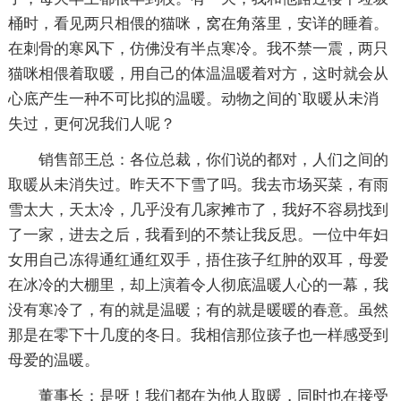
桶时，看见两只相偎的猫咪，窝在角落里，安详的睡着。
在刺骨的寒风下，仿佛没有半点寒冷。我不禁一震，两只
猫咪相偎着取暖，用自己的体温温暖着对方，这时就会从
心底产生一种不可比拟的温暖。动物之间的`取暖从未消
失过，更何况我们人呢？
销售部王总：各位总裁，你们说的都对，人们之间的
取暖从未消失过。昨天不下雪了吗。我去市场买菜，有雨
雪太大，天太冷，几乎没有几家摊市了，我好不容易找到
了一家，进去之后，我看到的不禁让我反思。一位中年妇
女用自己冻得通红通红双手，捂住孩子红肿的双耳，母爱
在冰冷的大棚里，却上演着令人彻底温暖人心的一幕，我
没有寒冷了，有的就是温暖；有的就是暖暖的春意。虽然
那是在零下十几度的冬日。我相信那位孩子也一样感受到
母爱的温暖。
董事长：是呀！我们都在为他人取暖，同时也在接受