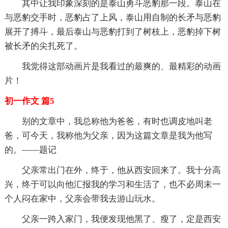
其中让我印象深刻的是泰山勇斗恶豹那一段。泰山在
与恶豹交手时，恶豹占了上风，泰山用自制的长矛与恶豹
展开了搏斗，最后泰山与恶豹打到了树枝上，恶豹掉下树
被长矛的尖扎死了。
我觉得这部动画片是我看过的最爽的、最精彩的动画
片！
初一作文 篇5
别的文章中，我总称他为爸爸，有时也调皮地叫老
爸，可今天，我称他为父亲，因为这篇文章是我为他写
的。——题记
父亲常出门在外，终于，他从西安回来了。我十分高
兴，终于可以向他汇报我的学习和生活了，也不必周末一
个人闷在家中，父亲会带我去游山玩水。
父亲一跨入家门，我便发现他黑了、瘦了，定是西安