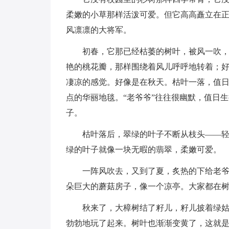
柔嫩的小草那样活泼可爱。但它高高矗立在
风凛凛的大将军。
初春，它那已经枯萎的树叶，被风一吹
艳的桃花瓣，那样围绕着风儿呼呼地转着；
凄凉的感觉。好像是在秋天。枯叶一落，值
点的华丽地毯。“老爷爷”往往很幽默，值日生
子。
枯叶落后，翠绿的叶子不断从枝头——
绿的叶子就像一块无暇的翡翠，柔嫩可爱。
一阵风吹去，又到了夏，炙热的下给老
朵巨大的蘑菇房子，像一个凉亭。大家都在
秋来了，大樟树结了籽儿，籽儿披着绿
勃勃地玩了起来。树叶也渐渐变黄了，这就