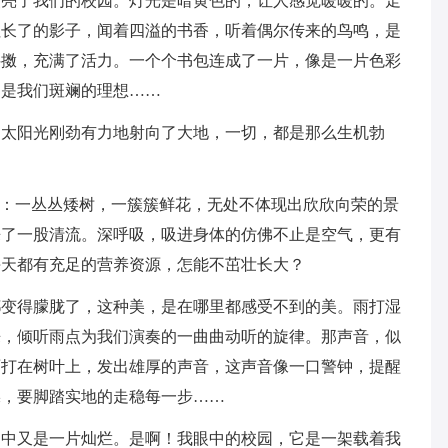
照亮了我们的校园。灯光是暗黄色的，让人感觉暖暖的。走
拉长了的影子，闻着四溢的书香，听着偶尔传来的鸟鸣，是
抖擞，充满了活力。一个个书包连成了一片，像是一片色彩
，是我们斑斓的理想……
，太阳光刚劲有力地射向了大地，一切，都是那么生机勃
美：一丛丛矮树，一簇簇鲜花，无处不体现出欣欣向荣的景
来了一股清流。深呼吸，吸进身体的仿佛不止是空气，更有
每天都有充足的营养资源，怎能不茁壮长大？
都变得朦胧了，这种美，是在哪里都感受不到的美。雨打湿
来，倾听雨点为我们演奏的一曲曲动听的旋律。那声音，似
雨打在树叶上，发出雄厚的声音，这声音像一口警钟，提醒
躁，要脚踏实地的走稳每一步……
园中又是一片灿烂。是啊！我眼中的校园，它是一架载着我