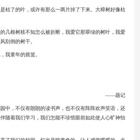
满是枯了的叶，或许有那么一两片掉了下来。大樟树好像枯
它的几根树枝不知怎么被折断，我爱它那翠绿的树叶，我爱
被风刮倒的树干。
忆，我童年的摇篮。
——题记
校园中，不仅有朗朗的读书声，也不仅有阵阵欢声笑语，还
景伴随着我们学习，我们怎能不珍惜眼前如此使人心旷神怡