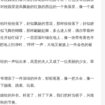
正对校园里迎风飘扬的红旗的西边的一个角落里，像一个威
，枯叶纷纷落下，好似飘扬的雪花，那样徐徐落下；好似娇
好似飞舞的蝴蝶，那样翩翩起舞，多么迷人呀，偶尔带着种
日生开始忙碌了，一层层落叶铺在地上，像一块带有黄色半
把地上扫净时，‘呼呼’一声，大地又被披上一件金色的被
轻轻的一声钻出来，高贵的夫人又成了一位美丽的少女。翠
爷爷增添了一件深绿的外衣，郁郁葱葱，像一把大伞，像一
树下蹦着、跳着、玩着。
姑娘给的外衣。籽老了，掉了下来，我们把籽当棋子，兴致
是秋的节奏。