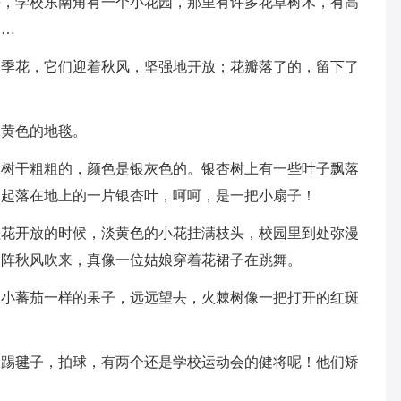
去，学校东南角有一个小花园，那里有许多花草树木，有高
……
月季花，它们迎着秋风，坚强地开放；花瓣落了的，留下了
像黄色的地毯。
的树干粗粗的，颜色是银灰色的。银杏树上有一些叶子飘落
捡起落在地上的一片银杏叶，呵呵，是一把小扇子！
桂花开放的时候，淡黄色的小花挂满枝头，校园里到处弥漫
一阵秋风吹来，真像一位姑娘穿着花裙子在跳舞。
像小蕃茄一样的果子，远远望去，火棘树像一把打开的红斑
，踢毽子，拍球，有两个还是学校运动会的健将呢！他们矫
。