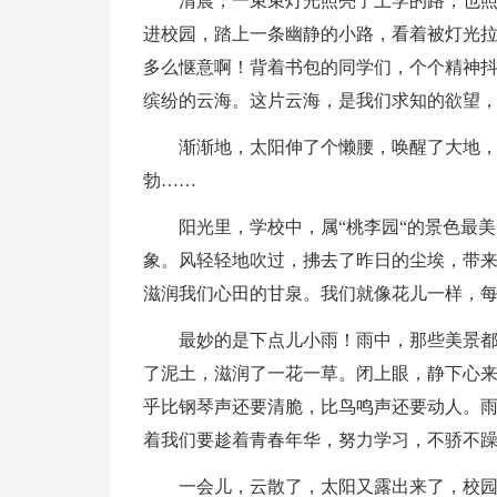
清晨，一束束灯光照亮了上学的路，也
进校园，踏上一条幽静的小路，看着被灯光
多么惬意啊！背着书包的同学们，个个精神
缤纷的云海。这片云海，是我们求知的欲望
渐渐地，太阳伸了个懒腰，唤醒了大地
勃……
阳光里，学校中，属“桃李园“的景色最
象。风轻轻地吹过，拂去了昨日的尘埃，带
滋润我们心田的甘泉。我们就像花儿一样，
最妙的是下点儿小雨！雨中，那些美景
了泥土，滋润了一花一草。闭上眼，静下心
乎比钢琴声还要清脆，比鸟鸣声还要动人。
着我们要趁着青春年华，努力学习，不骄不
一会儿，云散了，太阳又露出来了，校