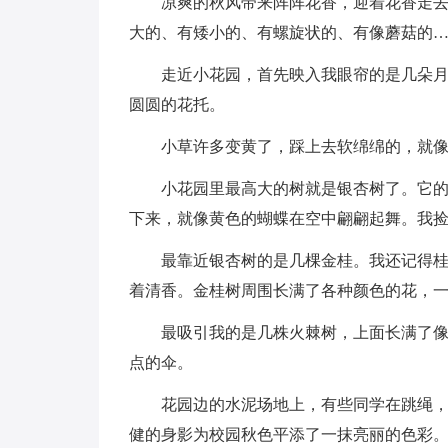
凉爽的秋风带来阵阵花香，迎着花香走
大的、有矮小的、有螺旋状的、有像蘑菇的
走近小花园，首先映入我眼帘的是几朵
圆圆的花托。
小草许多变黄了，踩上去软绵绵的，就
小花园里最高大的树就是银杏树了。它
下来，就像黄色的蝴蝶在空中翩翩起舞。我
最靠近银杏树的是几棵金桂。我还记得
着清香。金桂树周围长满了各种颜色的花，
最吸引我的是几株火棘树，上面长满了
点的伞。
花园边的水泥场地上，有些同学在跳绳
健的身影为校园秋色平添了一抹亮丽的色彩