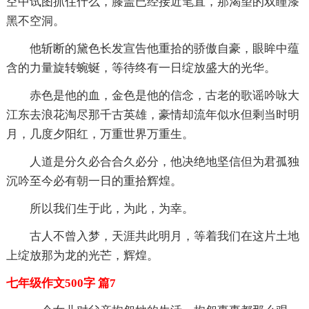
空中试图抓住什么，膝盖已经接近笔直，那渴望的双瞳漆
黑不空洞。
他斩断的黛色长发宣告他重拾的骄傲自豪，眼眸中蕴
含的力量旋转蜿蜒，等待终有一日绽放盛大的光华。
赤色是他的血，金色是他的信念，古老的歌谣吟咏大
江东去浪花淘尽那千古英雄，豪情却流年似水但剩当时明
月，几度夕阳红，万重世界万重生。
人道是分久必合合久必分，他决绝地坚信但为君孤独
沉吟至今必有朝一日的重拾辉煌。
所以我们生于此，为此，为幸。
古人不曾入梦，天涯共此明月，等着我们在这片土地
上绽放那为龙的光芒，辉煌。
七年级作文500字 篇7