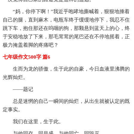
“妈，你停下啊！”我近乎咆哮地撕喊着，狠狠地捶着
自己的腿，直到麻木，电瓶车终于缓缓地停下，我忍不住
跳下车，抱住那还在呜咽的狗，那颗悬到蓝天上的心，终
于安稳地放了下来，那毛茸茸的尾巴还在不停地摇着，正
极力掩盖着脚的疼痛吧？
七年级作文500字 篇6
生而为龙的骄傲，生于此的自豪，今日血液里沸腾的
光辉灿烂。
——题记
总是迷惘的自己一瞬间的灿烂，从出生就被认定的既
定事实。
我们在这里，生于此。
与他同存，同昌盛，与他同亡，同毁灭。