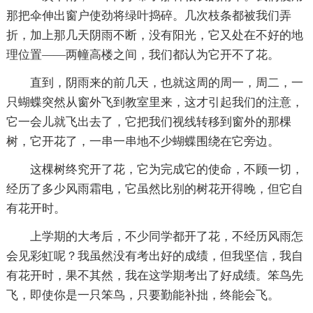
那把伞伸出窗户使劲将绿叶捣碎。几次枝条都被我们弄
折，加上那几天阴雨不断，没有阳光，它又处在不好的地
理位置——两幢高楼之间，我们都认为它开不了花。
直到，阴雨来的前几天，也就这周的周一，周二，一
只蝴蝶突然从窗外飞到教室里来，这才引起我们的注意，
它一会儿就飞出去了，它把我们视线转移到窗外的那棵
树，它开花了，一串一串地不少蝴蝶围绕在它旁边。
这棵树终究开了花，它为完成它的使命，不顾一切，
经历了多少风雨霜电，它虽然比别的树花开得晚，但它自
有花开时。
上学期的大考后，不少同学都开了花，不经历风雨怎
会见彩虹呢？我虽然没有考出好的成绩，但我坚信，我自
有花开时，果不其然，我在这学期考出了好成绩。笨鸟先
飞，即使你是一只笨鸟，只要勤能补拙，终能会飞。