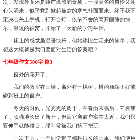
次，发现外面还是睡前漆黑的景象，一股莫名的自怜又朝
心头涌来，似乎觉到掀起被窝的寒气扑面而来。终于我下
定决心关上手机，打开台灯，依依不舍的离开酣睡的快
乐，温暖的被窝，开始了一天新的学习生活。
床上的感觉虽温暖快乐，但始终比生活来的简单，我
想这大概就是我们要面对生活的答案吧？
七年级作文500字 篇3
窗外的花开了。
我们的教室在三楼，窗外有一棵树，树的顶端正好能
碰到班上的窗户。
冬天的时候，光秃秃的树干，在春雨来临后，它发芽
了，顽强地长出了新叶，但因它离窗户实在太近，我们只
要伸手就能碰它，绿叶常被我们摘下把玩。
一次下雨，一个同学带了那种很长的雨伞。我们便用