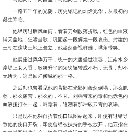
一路五千年的光阴，历史铭记的灿烂光华，从最初的
诞生降临。
他经历过腥风血雨，看着刀剑散落折戟，红色的血液
铺天盖地，狂啸当歌，巩固起一段辉煌一段哀伤。封建的
王朝在这块土地上耸立，他盎然俯视群雄，嘴角带笑。
他展露过风华万千，统一的大唐盛世喧嚣，江南水乡
岸堤上女人香，歌舞升平的须臾辗转成不朽，无畏，却不
无所为，这是回眸倾城的那一格。
之后却也曾看见他的背影在光影间轰然倒塌，那么脆
弱，那么痛苦，那么的，不甘。列强带来的毒和他赤色的
血液扭打在一起，叫嚣着，追溯着那冲破云霄的哀嗥。
只是现在他独自捂着伤口试图站起来，即使有过错导
致他的伤口开裂，即使曾经被扶持的手被放开，他五指在