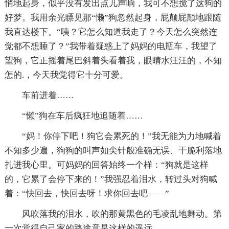
悄地起身，似乎没有发出点儿声响，我可不想搅了这狗的
好梦。我用余光瞟见那“懒”狗忽然起身，屁颠屁颠地跟随
我直达楼下。“咦？它怎么知道我走了？今天怎么突然连
觉都不想睡了？”我带着疑惑上了妈妈的电瓶车，我望了
望狗，它正摇着尾巴斜着头看着我，眼睛水汪汪的，不知
怎的.，今天我觉得它十分可爱。
车前进着……
“懒”狗在车后疯狂地追随着……
“妈！你停下吧！狗它会累死的！”我无能为力地喊着
不知多少遍，狗狗的叫声如尖针般准确无误、干脆利落地
扎进我心里。可妈妈的回答始终一个样：“狗就是这样
的，它累了会停下来的！”我强忍着泪水，转过头对狗喊
着：“快回去，快回去呀！求你回去吧——”
风吹落我的泪水，吹的那黄黑色的毛凌乱地舞动。第
一次觉得自己家的路途竟是这样的遥远。