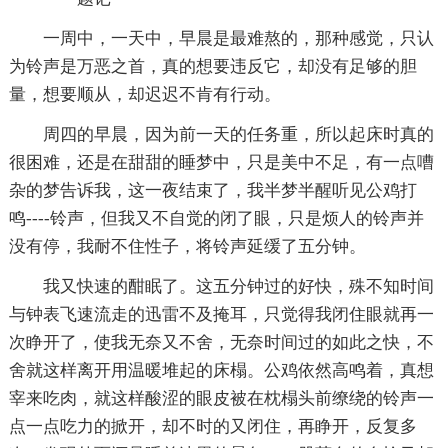
一周中，一天中，早晨是最难熬的，那种感觉，只认
为铃声是万恶之首，真的想要违反它，却没有足够的胆
量，想要顺从，却迟迟不肯有行动。
周四的早晨，因为前一天的任务重，所以起床时真的
很困难，还是在甜甜的睡梦中，只是美中不足，有一点嘈
杂的梦告诉我，这一夜结束了，我半梦半醒听见公鸡打
鸣----铃声，但我又不自觉的闭了眼，只是烦人的铃声并
没有停，我耐不住性子，将铃声延缓了五分钟。
我又快速的酣眠了。这五分钟过的好快，殊不知时间
与钟表飞速流走的迅雷不及掩耳，只觉得我闭住眼就再一
次睁开了，使我无奈又不舍，无奈时间过的如此之快，不
舍就这样离开用温暖堆起的床榻。公鸡依然高鸣着，真想
宰来吃肉，就这样酸涩的眼皮被在枕榻头前缭绕的铃声一
点一点吃力的掀开，却不时的又闭住，再睁开，反复多