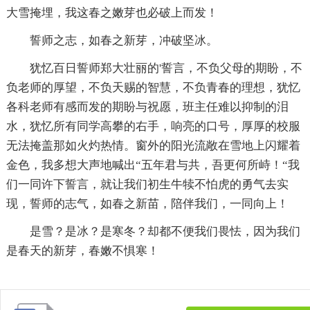
大雪掩埋，我这春之嫩芽也必破上而发！
誓师之志，如春之新芽，冲破坚冰。
犹忆百日誓师郑大壮丽的'誓言，不负父母的期盼，不
负老师的厚望，不负天赐的智慧，不负青春的理想，犹忆
各科老师有感而发的期盼与祝愿，班主任难以抑制的泪
水，犹忆所有同学高攀的右手，响亮的口号，厚厚的校服
无法掩盖那如火灼热情。窗外的阳光流敞在雪地上闪耀着
金色，我多想大声地喊出“五年君与共，吾更何所峙！“我
们一同许下誓言，就让我们初生牛犊不怕虎的勇气去实
现，誓师的志气，如春之新苗，陪伴我们，一同向上！
是雪？是冰？是寒冬？却都不便我们畏怯，因为我们
是春天的新芽，春嫩不惧寒！