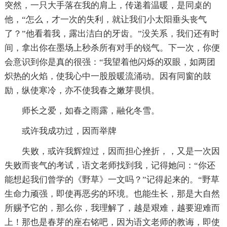
突然，一只大手落在我的肩上，传递着温暖，是同桌的
他，“怎么，才一次的失利，就让我们小太阳垂头丧气
了？”他看着我，露出洁白的牙齿。”没关系，我们还有时
间，拿出你在墨场上秒杀所有对手的锐气。下一次，你便
会意识到你是真的很强：“我望着他闪烁的双眼，如两团
炽热的火焰，使我心中一股股暖流涌动。因有同窗的鼓
励，纵使寒冷，亦不使我春之嫩芽畏惧。
师长之爱，如春之雨露，融化冬雪。
或许我成功过，因而举牌
失败，或许我辉煌过，因而担心挫折，，又是一次因
失败而丧气的考试，语文老师找到我，记得她问：“你还
能想起我们曾学的《野草》一文吗？”记得起来的。“野草
生命力顽强，即使再恶劣的环境。也能生长，那是大自然
所赐予它的，那么你，我理解了，越是艰难，越要迎难而
上！那也是春芽的座右铭吧，因为语文老师的教诲，即使