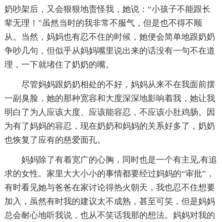
奶吵架后，又会狠狠地责怪我，她说：“小孩子不能跟长
辈无理！”虽然当时的我非常不服气，但是也不得不顺
从。当然，妈妈也有忍不住的时候，她便会简单地跟奶奶
争吵几句，但似乎从妈妈嘴里说出来的话没有一句不在道
理，一下就堵住了奶奶的嘴。
尽管妈妈跟奶奶相处的不好，妈妈从来不在我面前摆
一副臭脸，她的那种宽容和大度深深地影响着我，她让我
明白了为人应该大度、应该能容忍，不应该小肚鸡肠。因
为有了妈妈的容忍，现在奶奶和妈妈的关系好多了，奶奶
也恢复了应有的慈爱面孔。
妈妈除了有着宽广的心胸，同时也是一个有主见,有追
求的女性。家里大大小小的事情都要经过妈妈的“审批”，
有时看见她与爸爸在家讨论得热火朝天，我也忍不住想要
加入，虽然有时我的建议太不成熟，甚至可笑，但是妈妈
总会耐心地听我说，也从不笑话我那的想法。妈妈对我的