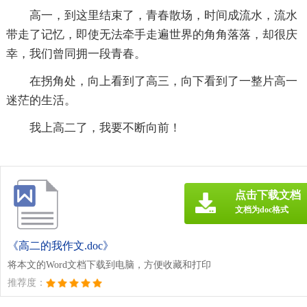
高一，到这里结束了，青春散场，时间成流水，流水
带走了记忆，即使无法牵手走遍世界的角角落落，却很庆
幸，我们曾同拥一段青春。
在拐角处，向上看到了高三，向下看到了一整片高一
迷茫的生活。
我上高二了，我要不断向前！
点击下载文档
文档为doc格式
《高二的我作文.doc》
将本文的Word文档下载到电脑，方便收藏和打印
推荐度：