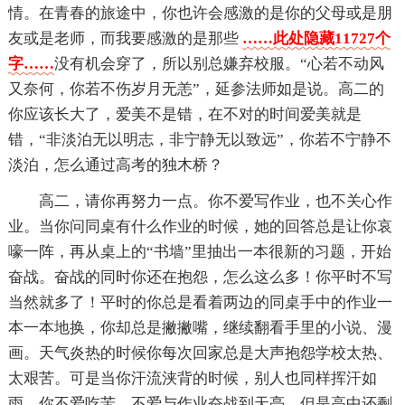
情。在青春的旅途中，你也许会感激的是你的父母或是朋
友或是老师，而我要感激的是那些
……此处隐藏11727个
字……
没有机会穿了，所以别总嫌弃校服。“心若不动风
又奈何，你若不伤岁月无恙”，延参法师如是说。高二的
你应该长大了，爱美不是错，在不对的时间爱美就是
错，“非淡泊无以明志，非宁静无以致远”，你若不宁静不
淡泊，怎么通过高考的独木桥？
高二，请你再努力一点。你不爱写作业，也不关心作
业。当你问同桌有什么作业的时候，她的回答总是让你哀
嚎一阵，再从桌上的“书墙”里抽出一本很新的习题，开始
奋战。奋战的同时你还在抱怨，怎么这么多！你平时不写
当然就多了！平时的你总是看着两边的同桌手中的作业一
本一本地换，你却总是撇撇嘴，继续翻看手里的小说、漫
画。天气炎热的时候你每次回家总是大声抱怨学校太热、
太艰苦。可是当你汗流浃背的时候，别人也同样挥汗如
雨。你不爱吃苦，不爱与作业奋战到天亮，但是高中还剩