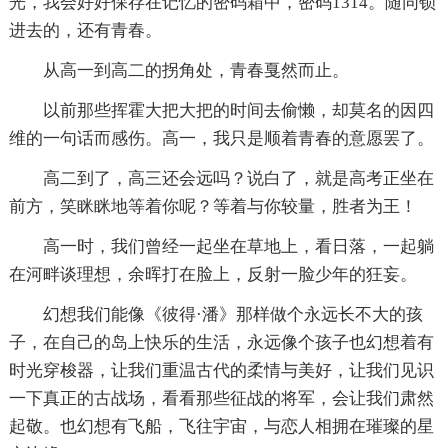
光，我会好好保存在记忆的密码箱中，密码1314。随同锁
进去的，还有青春。
从高一到高二的拐角处，青春戛然而止。
以前那些挥霍大把大把的时间去偷懒，却莫名的因四
维的一句话而感伤。高一，我只是顺着青春的意愿罢了。
高二到了，高三还会远吗？说白了，就是高考正坐在
前方，笑眯眯地等着你呢？等着与你较量，胜者为王！
高一时，我们曾经一起坐在草地上，看日落，一起躺
在河畔谈理想，余晖打在脸上，反射一脸少年的狂妄。
幻想我们能像《彼得·潘》那样做个永远长不大的孩
子，在自己的岛上快乐的生活，永远像个孩子也幻想着有
时光穿梭器，让我们重温古代的柔情与美好，让我们见识
一下真正的古战场，看看那些征战的将军，会让我们肃然
起敬。也幻想有飞船，飞往宇宙，与恋人相拥在璀璨的星