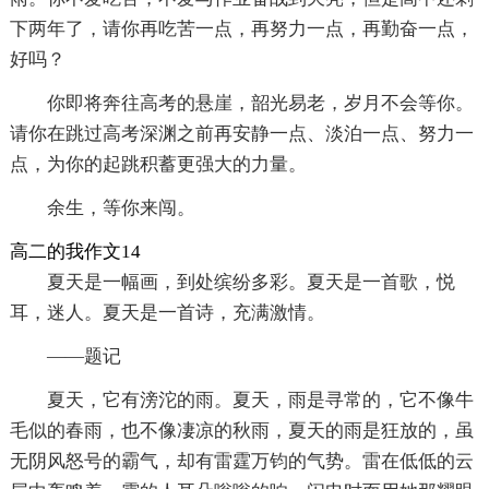
下两年了，请你再吃苦一点，再努力一点，再勤奋一点，
好吗？
你即将奔往高考的悬崖，韶光易老，岁月不会等你。
请你在跳过高考深渊之前再安静一点、淡泊一点、努力一
点，为你的起跳积蓄更强大的力量。
余生，等你来闯。
高二的我作文14
夏天是一幅画，到处缤纷多彩。夏天是一首歌，悦
耳，迷人。夏天是一首诗，充满激情。
——题记
夏天，它有滂沱的雨。夏天，雨是寻常的，它不像牛
毛似的春雨，也不像凄凉的秋雨，夏天的雨是狂放的，虽
无阴风怒号的霸气，却有雷霆万钧的气势。雷在低低的云