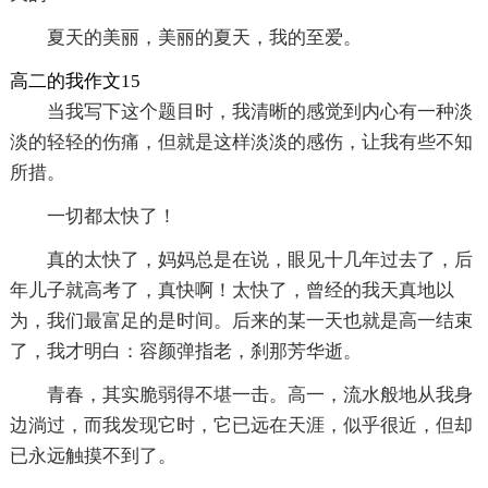
夏天的美丽，美丽的夏天，我的至爱。
高二的我作文15
当我写下这个题目时，我清晰的感觉到内心有一种淡
淡的轻轻的伤痛，但就是这样淡淡的感伤，让我有些不知
所措。
一切都太快了！
真的太快了，妈妈总是在说，眼见十几年过去了，后
年儿子就高考了，真快啊！太快了，曾经的我天真地以
为，我们最富足的是时间。后来的某一天也就是高一结束
了，我才明白：容颜弹指老，刹那芳华逝。
青春，其实脆弱得不堪一击。高一，流水般地从我身
边淌过，而我发现它时，它已远在天涯，似乎很近，但却
已永远触摸不到了。