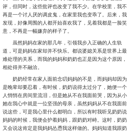
评，但同时，这些批评也改变了我不少。在学校里，我不
再是一个讨人厌的调皮鬼，在家里我也变乖了。后来，我
发现，好像周围的人都开始喜欢我了，见着我都是一脸笑
意，不再是一幅嫌弃的样子了。
虽然妈妈在家的那几年，引领我步入正确的人生轨
道，可是妈妈在家却并不快乐。都说婆媳关系是世界上最
难处理的关系，而我的妈妈和奶奶也正是因为这个原因，
相处得并不融洽。
奶奶经常在家人面前念叨妈妈的不是，而妈妈却因为
是晚辈却要忍着，有时候，奶奶说得太过分了，她便一个
人悄悄在房间里流泪，但是她从不在我面前哭，因为从小
她在我心中就是一位坚强的母亲，虽然妈妈从不在我面前
说这些，可是我心里什么都明白，所以有时我听见奶奶说
妈妈的时候，我便会护着妈妈，跟奶奶对峙。这时，奶奶
又会说这肯定是我妈妈怂恿我这样做的。妈妈知道我跟奶