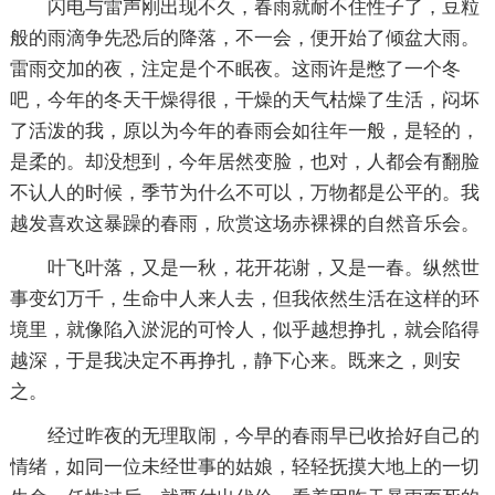
闪电与雷声刚出现不久，春雨就耐不住性子了，豆粒
般的雨滴争先恐后的降落，不一会，便开始了倾盆大雨。
雷雨交加的夜，注定是个不眠夜。这雨许是憋了一个冬
吧，今年的冬天干燥得很，干燥的天气枯燥了生活，闷坏
了活泼的我，原以为今年的春雨会如往年一般，是轻的，
是柔的。却没想到，今年居然变脸，也对，人都会有翻脸
不认人的时候，季节为什么不可以，万物都是公平的。我
越发喜欢这暴躁的春雨，欣赏这场赤裸裸的自然音乐会。
叶飞叶落，又是一秋，花开花谢，又是一春。纵然世
事变幻万千，生命中人来人去，但我依然生活在这样的环
境里，就像陷入淤泥的可怜人，似乎越想挣扎，就会陷得
越深，于是我决定不再挣扎，静下心来。既来之，则安
之。
经过昨夜的无理取闹，今早的春雨早已收拾好自己的
情绪，如同一位未经世事的姑娘，轻轻抚摸大地上的一切