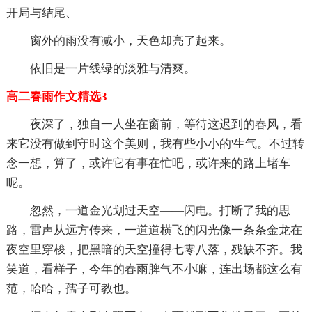
开局与结尾、
窗外的雨没有减小，天色却亮了起来。
依旧是一片线绿的淡雅与清爽。
高二春雨作文精选3
夜深了，独自一人坐在窗前，等待这迟到的春风，看
来它没有做到守时这个美则，我有些小小的'生气。不过转
念一想，算了，或许它有事在忙吧，或许来的路上堵车
呢。
忽然，一道金光划过天空——闪电。打断了我的思
路，雷声从远方传来，一道道横飞的闪光像一条条金龙在
夜空里穿梭，把黑暗的天空撞得七零八落，残缺不齐。我
笑道，看样子，今年的春雨脾气不小嘛，连出场都这么有
范，哈哈，孺子可教也。