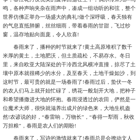
鸣，各种声响夹杂在雨声中，凑成一组动听的和弦，整个
世界仿佛正举办一场盛大的典礼!做个深呼吸，春天独有
的气息直抵肺腑，丝丝细雨，带着春雨的甘甜，飞过纱
窗，温存地贴向面庞，令人欣喜!
春雨来了，播种的时节就来了!黄土高原堆积了数千
米厚的黄土，土地肥沃，但土质疏松，不易存水。冬日
里，来自欧亚大陆深处的干冷西北风横冲直撞，掠尽了土
壤中原本就很稀少的水分，及至春天，土地干燥如沙，到
这时节，最可贵的就是一场春雨了!春雨过后，蛰伏一冬
的农人们马上就开始忙碌了，绣花一般划开大地，把种子
和希望播撒进大地的怀抱。春雨浸透过的农田，俨然是一
位魔术大师，很快就滋养出成片的绿色来，大地生机盎
然!农谚说的好，“春雷响，万物长”，“春得一犁雨，秋收
万担粮”，春雨是农人们的期盼!
春雨来了，写诗的激情就来了!春雨总是会撩动文人