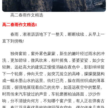
高二春雨作文精选
高二春雨作文精选1
春雨，淅淅沥沥地下了一整天，断断续续，从早上一
直下到傍晚!
独倚窗前，窗外雾色蒙蒙，新生的嫩叶经过雨水的冲
洗，更加碧绿，微风吹来，枝叶摇曳，婆婆娑娑，如少女
轻舞。远处高大的建筑正慢慢消融在夜色中，影影绰绰留
下一个轮廓，伸向天空，如突兀耸立的高峰，朦朦胧胧构
成一幅水墨山水的远景。街灯已亮，躲在雨丝织成的薄幕
后面，倔强地展现着自己的光华，如遥远夜空中的繁星。
时而传来汽车驶过的声音，车轮磨擦柏油路面，沙沙作
响，分不清驶向何方，不知哪个窗户里，有人正在弹奏古
筝，春江花月夜优美的旋律回荡在空中，偶尔传来几声鸟