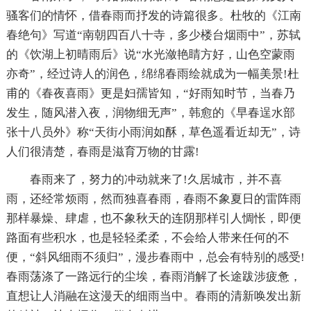
骚客们的情怀，借春雨而抒发的诗篇很多。杜牧的《江南
春绝句》写道“南朝四百八十寺，多少楼台烟雨中”，苏轼
的《饮湖上初晴雨后》说“水光潋艳睛方好，山色空蒙雨
亦奇”，经过诗人的润色，绵绵春雨绘就成为一幅美景!杜
甫的《春夜喜雨》更是妇孺皆知，“好雨知时节，当春乃
发生，随风潜入夜，润物细无声”，韩愈的《早春逞水部
张十八员外》称“天街小雨润如酥，草色遥看近却无”，诗
人们很清楚，春雨是滋育万物的甘露!
春雨来了，努力的冲动就来了!久居城市，并不喜
雨，还经常烦雨，然而独喜春雨，春雨不象夏日的雷阵雨
那样暴燥、肆虐，也不象秋天的连阴那样引人惆怅，即便
路面有些积水，也是轻轻柔柔，不会给人带来任何的不
便，“斜风细雨不须归”，漫步春雨中，总会有特别的感受!
春雨荡涤了一路远行的尘埃，春雨消解了长途跋涉疲惫，
直想让人消融在这漫天的细雨当中。春雨的清新唤发出新