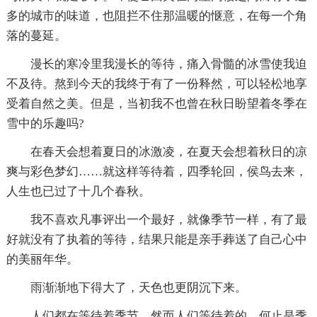
多的城市的味道，也阻拦不住那温暖的惬意，在每一个角
落的蔓延。
漫长的寒冷里我漫长的等待，痛入骨髓的冰雪使我迫
不及待。熬到今天的我终于有了一份释然，可以轻松地享
受着自然之美。但是，当初我不也曾在秋日盼望着冬季在
雪中的乐趣吗?
在春天会想着夏日的冰激凌，在夏天会想着秋日的凉
爽与彩色梦幻……就这样等待着，四季轮回，侯鸟去来，
人生也已过了十几个春秋。
我不喜欢凡事评出一个最好，就像季节一样，有了最
好就没有了执着的等待，结果只能是亲手葬送了自己心中
的美丽年华。
雨渐渐地下得大了，天色也更阴沉下来。
人们都在等待着季节，然而人们等待着的，何止是季