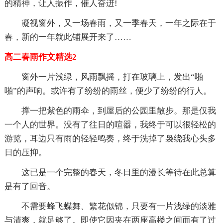
的精神，让人振作，催人奋进!
凝视窗外，又一场春雨，又一季春天，一年之际在于
春，新的一年就此铺展开来了……
高二春雨作文精选2
窗外一片浅绿，风雨飘摇，打在玻璃上，发出“啪
啪”的声响。或许有了纷纷的雨丝，便少了纷纷的行人。
撑一把紫色的雨伞，到屋后的公园里散步。那是仅我
一个人的世界。没有了往日的喧嚣，我终于可以很轻松的
游览，耳边只有雨的轻轻鸣奏，终于洗掉了袅绕我心头多
日的压抑。
这已是一个完整的春天，冬日里的漫长等待在此总算
是有了回音。
不需要蜂飞蝶舞、繁花似锦，只要有一片浅绿的淡雅
与清爽，就足够了。即使它因夹在两座高楼之间而有了过