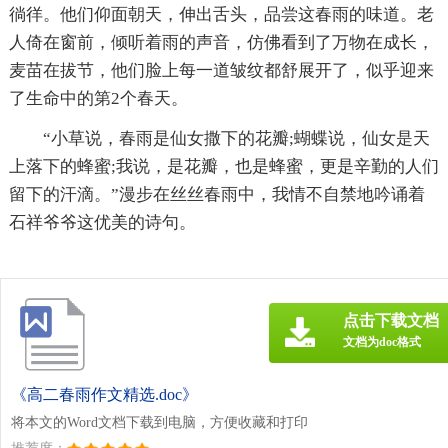
徜徉。他们仰面朝天，伸出舌头，品尝这春雨的味道。老
人倚在窗前，倾听着雨的声音，仿佛看到了万物在成长，
麦苗在拔节，他们脸上每一道皱纹都舒展开了，似乎迎来
了生命中的第2个春天。
“小草说，春雨是仙女撒下的花瓣;蝴蝶说，仙女是天
上落下的蜂蜜;我说，是花瓣，也是蜂蜜，更是辛勤的人们
留下的汗滴。”漫步在丝丝春雨中，我情不自禁地吟诵着
石祥爷爷这优美的诗句。
点击下载文档
文档为doc格式
《高二春雨作文精选.doc》
将本文的Word文档下载到电脑，方便收藏和打印