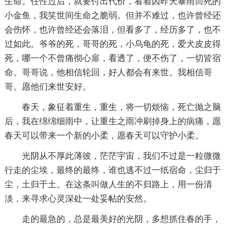
生命。任性过后，就要付出代价，看着因昨天暴雨而死的
小金鱼，我笑世间生命之脆弱。但并不难过，也许曾经还
会伤怀，也许曾经还会落泪，但看多了，经历多了，也不
过如此。爷爷的死，哥哥的死，小乌龟的死，爱犬皮皮得
死，哪一个不曾痛彻心扉，看透了，便不伤了，一切皆宿
命。哥哥说，他相信轮回，好人都会有来世。我相信哥
哥。愿他们来世安好。
春天，象征着重生，重生，将一切烦恼，死亡抛之脑
后，我在绵绵细雨中，让重生之雨冲刷掉身上的病痛，愿
春天可以带来一个新的小柔，愿春天可以守护小柔。
光阴从不厚此薄彼，茫茫宇宙，我们不过是一粒微微
行走的尘埃，最终的最终，谁也逃不过一纸宿命，尘归于
尘，土归于土。在这条叫做人生的不归路上，用一份清
淡，来寻求心灵深处一处妥帖的安然。
走的最急的，总是最美好的光阴，多想抓住春的手，