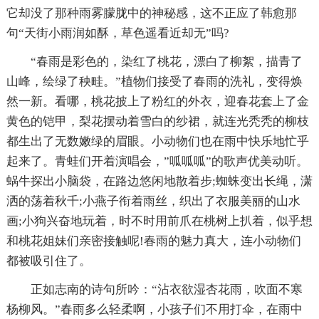
它却没了那种雨雾朦胧中的神秘感，这不正应了韩愈那
句“天街小雨润如酥，草色遥看近却无”吗?
“春雨是彩色的，染红了桃花，漂白了柳絮，描青了
山峰，绘绿了秧畦。”植物们接受了春雨的洗礼，变得焕
然一新。看哪，桃花披上了粉红的外衣，迎春花套上了金
黄色的铠甲，梨花摆动着雪白的纱裙，就连光秃秃的柳枝
都生出了无数嫩绿的眉眼。小动物们也在雨中快乐地忙乎
起来了。青蛙们开着演唱会，”呱呱呱”的歌声优美动听。
蜗牛探出小脑袋，在路边悠闲地散着步;蜘蛛变出长绳，潇
洒的荡着秋千;小燕子衔着雨丝，织出了衣服美丽的山水
画;小狗兴奋地玩着，时不时用前爪在桃树上扒着，似乎想
和桃花姐妹们亲密接触呢!春雨的魅力真大，连小动物们
都被吸引住了。
正如志南的诗句所吟：“沾衣欲湿杏花雨，吹面不寒
杨柳风。”春雨多么轻柔啊，小孩子们不用打伞，在雨中