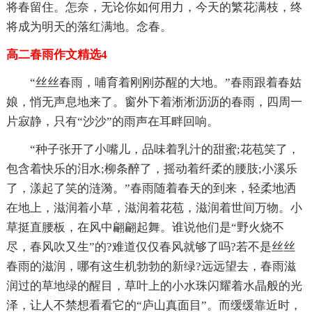
将春留住。怎奈，无论你如何用力，今天的繁花满枝，终
将成为明天的落红满地。念春。
高二春雨作文精选4
“丝丝春雨，哺育着刚刚苏醒的大地。”春雨跟着春姑
娘，悄无声息地来了。窗外下着淅淅沥沥的春雨，四周一
片寂静，只有“沙沙”的雨声在耳畔回响。
“种子张开了小嘴儿，品味着乳汁的甜蜜;花苞笑了，
包含着快乐的泪水;柳条醉了，摇动着纤柔的腰肢;小溪乐
了，漾起了笑的涟漪。”春雨随着春天的到来，轻柔地洒
在地上，滋润着小草，滋润着花苞，滋润着世间万物。小
草挺直腰板，在风中翩翩起舞。谁说他们是“野火烧不
尽，春风吹又生”的?难道仅仅春风就够了吗?若不是丝丝
春雨的滋润，哪有这生机勃勃的新绿?远远望去，春雨滋
润过的草地绿的醒目，草叶上的小水珠闪耀着水晶般的光
泽，让人不禁想看看它的“庐山真面目”。而缓缓靠近时，