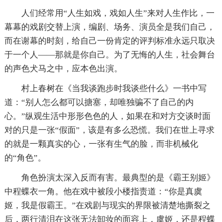
人们经常用“人生如戏，戏如人生”来对人生作比，一
幕幕的戏剧交替上演，编剧、场务、演员全是我们自己，
而在谢幕的时刻，给自己一份肯定的评判标准永远只取决
于一个人——那就是你自己。为了无悔的人生，社会舞台
的声色犬马之中，应本色出演。
村上春树在《当我谈跑步时我谈些什么》一书中写
道：“别人怎么都可以搪塞，却唯独骗不了自己的内
心。”纵观生活中形形色色的人，如果在和对方交谈时面
对的只是一张“假面”，该是有多么恐慌。我们在世上寻求
的就是一颗真实的心，一张有生气的脸，而非机械化
的“角色”。
角色扮演太深入反而有害。最典型的是《霸王别姬》
中程蝶衣一角。他在戏中被段小楼指责道：“你是真虞
姬，我是假霸王。”在戏剧与现实的界限被清楚地撕裂之
后，两行清泪在这张无法卸妆的面容上，虞姬，还是程蝶