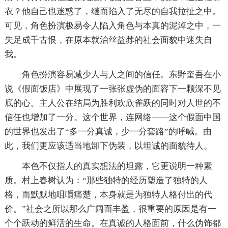
衣？他自己也迷惑了，继而陷入了无尽的自我拉扯之中。
可见，角色扮演极易令人陷入角色与本真的泥淖之中，一
失足成千古恨，在原本就治丝益棼的社会面貌中迷失自
我。
角色扮演容易减少人与人之间的信任。东野奎吾在小
说《假面饭店》中展现了一张张虚伪的面容下一颗深不见
底的心。主人公在结局为胜利欢欣雀跃的同时对人世的不
信任也增加了一分。这个世界，连网络——这个假面中国
的世界也发出了“多一分真诚，少一分套路”的呼喊。由
此，我们更应该适当地卸下伪装，以坦诚的面貌待人。
本色不仅指人的真实想法的坦露，它更说明一种素
质。村上春树认为：“那些独特的经历塑造了独特的人
格，而默默地咀嚼痛楚，本身就是为独特人格付出的代
价。”社会之所以那么广阔而丰盈，很重要的原因是有一
个个跃动的鲜活的生命。在真诚的人格面前，什么伪饰都