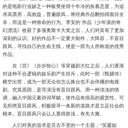
的是电影行业缺乏一种板凳坐得十年冷的执着态度，为追
求高票房，高效益，普遍跟风，将经典作品翻拍得面目全
非，而这是一种致命的行为。李安的`作品《少年派的奇
幻漂流》收获了多项奥斯卡大奖之后，人们对其有了更加
深刻的认识。好的作品不一定要大制作，大阵容，不盲目
跟风，寻找自己的生命主线，便是一部为人所称道的优秀
作品。
在《宫》《步步惊心》等穿越剧大红之后，人们逐渐
对这种不合逻辑的娱乐剧产生排斥，此时一部《甄嬛传》
横空出世，成为一部无论你怎么换台也不会停播的电视
剧。究其原因，是导演没有盲目跟风。用一种淡淡的情
调，融入中国元素诗词琴赋，使作品有很高的观赏性。可
见拒绝盲目跟风，积极探寻一条新的道路才是立足社会的
根本。盲目跟风只会让人显得肤浅，有失大雅。
人们对美的追求是亘古不变的一个主题，“笑靥如