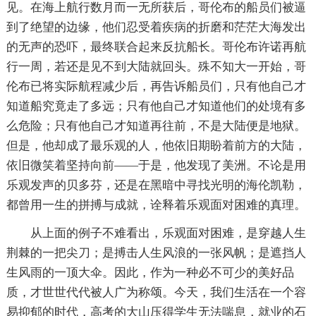
见。在海上航行数月而一无所获后，哥伦布的船员们被逼
到了绝望的边缘，他们忍受着疾病的折磨和茫茫大海发出
的无声的恐吓，最终联合起来反抗船长。哥伦布许诺再航
行一周，若还是见不到大陆就回头。殊不知大一开始，哥
伦布已将实际航程减少后，再告诉船员们，只有他自己才
知道船究竟走了多远；只有他自己才知道他们的处境有多
么危险；只有他自己才知道再往前，不是大陆便是地狱。
但是，他却成了最乐观的人，他依旧期盼着前方的大陆，
依旧微笑着坚持向前——于是，他发现了美洲。不论是用
乐观发声的贝多芬，还是在黑暗中寻找光明的海伦凯勒，
都曾用一生的拼搏与成就，诠释着乐观面对困难的真理。
从上面的例子不难看出，乐观面对困难，是穿越人生
荆棘的一把尖刀；是搏击人生风浪的一张风帆；是遮挡人
生风雨的一顶大伞。因此，作为一种必不可少的美好品
质，才世世代代被人广为称颂。今天，我们生活在一个容
易抑郁的时代，高考的大山压得学生无法喘息，就业的石