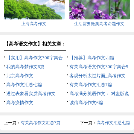
上海高考作文
生活需要微笑高考命题作文
【高考语文作文】相关文章：
【实用】高考作文300字集合
【推荐】高考作文四篇
八篇
我的高考梦作文6篇
有关高考语文作文300字集合5
北京高考作文
篇
客观分析太过片面_高考作文
高考作文汇总七篇
有关高考作文汇总7篇
透过表象看实质高考作文
高考满分英语作文： 对盗版说
高考疫情作文
不
诚信高考作文6篇
上一篇：
有关高考作文汇总7篇
下一篇：
高考作文汇总七篇