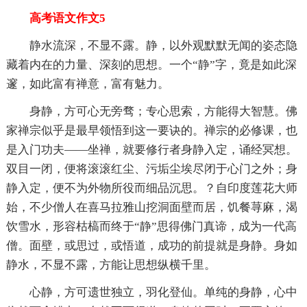
高考语文作文5
静水流深，不显不露。静，以外观默默无闻的姿态隐
藏着内在的力量、深刻的思想。一个“静”字，竟是如此深
邃，如此富有禅意，富有魅力。
身静，方可心无旁骛；专心思索，方能得大智慧。佛
家禅宗似乎是最早领悟到这一要诀的。禅宗的必修课，也
是入门功夫——坐禅，就要修行者身静入定，诵经冥想。
双目一闭，便将滚滚红尘、污垢尘埃尽闭于心门之外；身
静入定，便不为外物所役而细品沉思。？自印度莲花大师
始，不少僧人在喜马拉雅山挖洞面壁而居，饥餐荨麻，渴
饮雪水，形容枯槁而终于“静”思得佛门真谛，成为一代高
僧。面壁，或思过，或悟道，成功的前提就是身静。身如
静水，不显不露，方能让思想纵横千里。
心静，方可遗世独立，羽化登仙。单纯的身静，心中