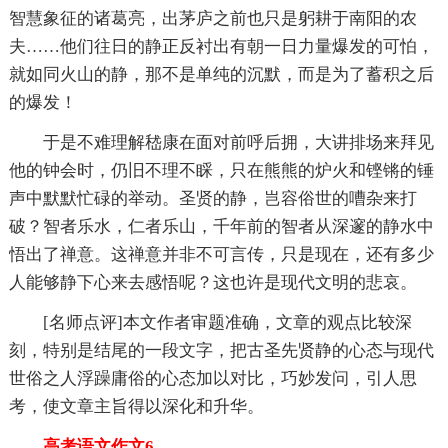
智慧象征的诸葛亮，出茅庐之前也只是躬耕于南阳的农
夫……他们往日的静正反衬出有朝一日力量爆发的可怕，
就如同火山的静，那不是单纯的沉默，而是为了蓄积之后
的爆发！
于是不难理解嵇康在面对前呼后拥，大讲排场来拜见
他的钟会时，仍旧不理不睬，只在熊熊的炉火和铿锵的锤
声中默默忙碌的举动。圣贤的静，岂容俗世的嘈杂来打
破？智者乐水，仁者乐山，千年前的智者从深邃的静水中
悟出了禅意。这禅意并非不可言传，只是现在，还有多少
人能够静下心来去感悟呢？这也许是现代文明的悲哀。
[名师点评]本文作者审题准确，文章的观点比较深
刻，特别是结尾的一段文字，把古圣先贤静的心态与现代
世俗之人浮躁庸俗的心态加以对比，巧妙发问，引人思
考，使文章主旨得以深化和升华。
高考语文作文6