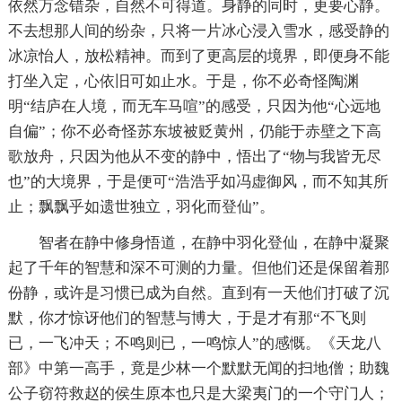
依然万念错杂，自然不可得道。身静的同时，更要心静。
不去想那人间的纷杂，只将一片冰心浸入雪水，感受静的
冰凉怡人，放松精神。而到了更高层的境界，即便身不能
打坐入定，心依旧可如止水。于是，你不必奇怪陶渊
明“结庐在人境，而无车马喧”的感受，只因为他“心远地
自偏”；你不必奇怪苏东坡被贬黄州，仍能于赤壁之下高
歌放舟，只因为他从不变的静中，悟出了“物与我皆无尽
也”的大境界，于是便可“浩浩乎如冯虚御风，而不知其所
止；飘飘乎如遗世独立，羽化而登仙”。
智者在静中修身悟道，在静中羽化登仙，在静中凝聚
起了千年的智慧和深不可测的力量。但他们还是保留着那
份静，或许是习惯已成为自然。直到有一天他们打破了沉
默，你才惊讶他们的智慧与博大，于是才有那“不飞则
已，一飞冲天；不鸣则已，一鸣惊人”的感慨。《天龙八
部》中第一高手，竟是少林一个默默无闻的扫地僧；助魏
公子窃符救赵的侯生原本也只是大梁夷门的一个守门人；