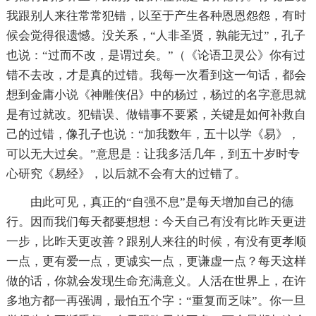
我跟别人来往常常犯错，以至于产生各种恩恩怨怨，有时
候会觉得很遗憾。没关系，“人非圣贤，孰能无过”，孔子
也说：“过而不改，是谓过矣。”（《论语卫灵公》你有过
错不去改，才是真的过错。我每一次看到这一句话，都会
想到金庸小说《神雕侠侣》中的杨过，杨过的名字意思就
是有过就改。犯错误、做错事不要紧，关键是如何补救自
己的过错，像孔子也说：“加我数年，五十以学《易》，
可以无大过矣。”意思是：让我多活几年，到五十岁时专
心研究《易经》，以后就不会有大的过错了。
由此可见，真正的“自强不息”是每天增加自己的德
行。因而我们每天都要想想：今天自己有没有比昨天更进
一步，比昨天更改善？跟别人来往的时候，有没有更孝顺
一点，更有爱一点，更诚实一点，更谦虚一点？每天这样
做的话，你就会发现生命充满意义。人活在世界上，在许
多地方都一再强调，最怕五个字：“重复而乏味”。你一旦