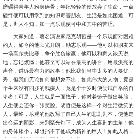
磨碾得青年人粉身碎骨；年纪轻轻的便放弃了生命，一点
磕绊便可以用学到的知识毒害朋友。生活是如此困难，可
是，世人不知，加一点乐观便可中和其中的苦涩。
大家知道，著名演说家尼克胡哲是一个乐观面对困难
的人。如今的他阳光开朗，励志乐观——他可以和朋友来
一场高尔夫比赛，争个胜负输赢；他可以和家人谈天说
地，忘记烦恼；他甚至可以站在最高的讲台，用最洪亮的
声音，讲诉最有力的故事！他比我们当中太多的人要优
秀，但我们无论如何都想象不出，如此伟大的人物，竟是
个生来没有四肢的残疾人，竟是个十岁时便尝试自杀的自
卑者！可是，人生就是一面镜子，你对着镜子做出笑脸，
人生便会还你一张笑脸。胡哲便是这样一个对生活微笑的
人，最终，乐观的他改写了自己人生的悲剧剧本，使他走
出命运的阴影，来到聚光灯下，成为人生喜剧的主角！他
的身体矮小，却阻挡不了他成为精神的巨人！如此人格，