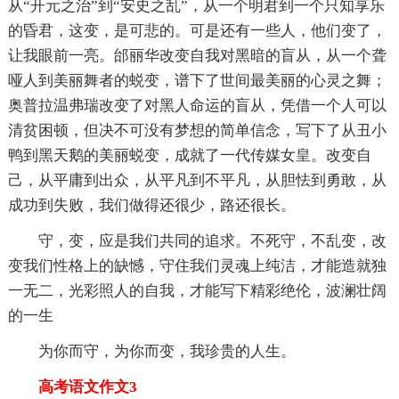
从“开元之治”到“安史之乱”，从一个明君到一个只知享乐
的昏君，这变，是可悲的。可是还有一些人，他们变了，
让我眼前一亮。邰丽华改变自我对黑暗的盲从，从一个聋
哑人到美丽舞者的蜕变，谱下了世间最美丽的心灵之舞；
奥普拉温弗瑞改变了对黑人命运的盲从，凭借一个人可以
清贫困顿，但决不可没有梦想的简单信念，写下了从丑小
鸭到黑天鹅的美丽蜕变，成就了一代传媒女皇。改变自
己，从平庸到出众，从平凡到不平凡，从胆怯到勇敢，从
成功到失败，我们做得还很少，路还很长。
守，变，应是我们共同的追求。不死守，不乱变，改
变我们性格上的缺憾，守住我们灵魂上纯洁，才能造就独
一无二，光彩照人的自我，才能写下精彩绝伦，波澜壮阔
的一生
为你而守，为你而变，我珍贵的人生。
高考语文作文3