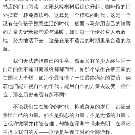
书店的门口阅读，太阳从棕榈树后徐徐升起，咖啡馆的门
外摆着一杯免费饮料。这算是一个糟糕的时代，这是一个
没有任何孩子愿意生活的时代，然而卡马尔用自己的微薄
的力量去记录那些爱与温暖，鼓励每一个伊拉克人勇敢
地、努力地活下去，这是在最不适合的时期里最合适的救
赎。
我们无法选择自己的生卒，然而又有多少人终生困于
自己的生不逢时而最终郁郁而终。如那个错生在帝王家的
亡国诗人李煜，如那个最忧愤了一生最终病死的贾谊。倘
若他们能正视自己的年代，能用自己的力量去改变一些什
么，那么历史会否有所不同?
不论我们生在繁华的时代，抑或萧条的岁月，都应当
拿出自己的力量。那不是残忍的力量，不是无情的力量，
它或许微弱并伴随苦难，却能在深渊中带来光明，在坚韧
中捍卫我们的爱——这便是生逢其时的全部诠释。