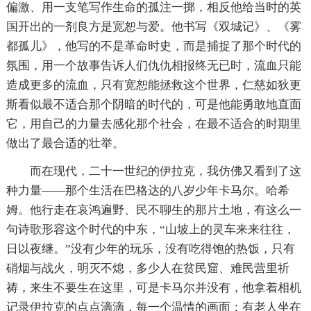
偏激、用一支笔写作生命的孤注一掷，相反他给当时的英
国开出的一剂良方是宽恕与爱。他书写《双城记》、《雾
都孤儿》，他写的不是革命时史，而是捕捉了那个时代的
氛围，用一个故事告诉人们仇仇相报终无已时，流血只能
造成更多的流血，只有宽恕能拯救这个世界，仁慈如狄更
斯看似最不适合那个阴暗的时代的，可是他能勇敢地直面
它，用自己的力量去感化那个社会，在最不适合的时期里
做出了最合适的壮举。
而在现代，二十一世纪的伊拉克，我仿佛又看到了这
种力量——那个生活在巴格达的八岁少年卡马尔。哈希
姆。他行走在哀鸿遍野、民不聊生的那片土地，有这么一
句诗歌形容这个时代的中东，“山坡上的灵车来来往往，
日以夜继。”没有少年的玩乐，没有吃得饱的热饭，只有
硝烟与战火，明灭不熄，多少人在贫民窟、难民营里祈
祷，来生不要生在这里，可是卡马尔并没有，他拿着相机
记录伊拉克的点点滴滴，每一个温情的画面：有老人坐在