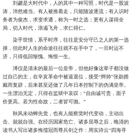
刘勰是大时代中，人的其中一种写照，时代是一股波
涛，沛然难当。有人被推着走，只能随波逐流；有人识时
务者为俊杰，求变求通，称为一时之选；更有人谋得全
局，切入时代，浪遏飞舟，求仁得仁。
染乎世情，系乎时序，往往是安分守己之人的第一选
择，但此时人生的命途往往就不在手中了，一旦时运不
济，只得低回惭愧、悔恨一生。
溥仪是清末的最后一位皇帝，但他好像这辈子都没做
过自己的主，在辛亥革命中被逼退位，接受“辫帅”张勋拥
戴而复辟，后来甚至还做了几年日本控制下的伪满皇帝。
一生漂泊无定，只得在监狱中哀叹：“自由诚可贵，面子
价更高。若为性命故，二者皆可抛。”
秋风未动蝉先觉，也有人能察觉时代变动，主动出
击、兢兢自强。在经历国家危亡、诸多屈辱之后，晚清的
读书人写出诸多悔儒冠而尊兵剑之作：周实诗云“四海寻