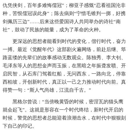
仇凭侠剑，百年多难悔儒冠”；柳亚子感慨“忍看祖国沦非
种，苦恨儒冠误此身”；陈去病则“宁惜毛锥判一掷，好携
剑佩历三边”……后来这些爱国诗人共同举办的诗社“南
社”，鼓动了民族的能量，成为了革命的火种。
更深远的思想者能看到时代的变化，偕行时代，奋力
一搏。最近《觉醒年代》这部剧火遍网络，前赴后继、筚
路蓝缕的先辈们的故事感动无数观众。陈独秀、李大钊、
毛泽东等人的思想金声而玉振，在黑暗之年振聋发聩、开
启民智，从石库门驾着红船，无问西东，一路向北，停靠
西柏坡，开创新时代，真正以一己之力推动时代向前。真
得赞一句：“斯人气尚雄，江流自千古。”
黑格尔曾说：“当傍晚黄昏的时候，密涅瓦的猫头鹰
就会起飞”。这就是形容在一个时代终结，新时代开启的
时候，警觉的思想者总能迎着浪潮击水，在时代中狠狠刻
下自己的印记。