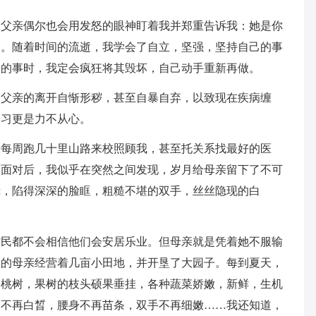
。父亲偶尔也会用发怒的眼神盯着我并郑重告诉我：她是你
眼。随着时间的流逝，我学会了自立，坚强，坚持自己的事
及的事时，我定会疯狂将其毁坏，自己动手重新再做。
因父亲的离开自惭形秽，甚至自暴自弃，以致现在疾病缠
学习更是力不从心。
亲每周跑几十里山路来校照顾我，甚至托关系找最好的医
漠面对后，我似乎在突然之间发现，岁月给母亲留下了不可
庞，陷得深深的脸眶，粗糙不堪的双手，丝丝隐现的白
村民都不会相信他们会安居乐业。但母亲就是凭着她不服输
今的母亲经营着几亩小田地，并开垦了大园子。每到夏天，
，桃树，果树的枝头硕果垂挂，各种蔬菜娇嫩，新鲜，生机
蛋不再白晳，腰身不再苗条，双手不再细嫩……我还知道，