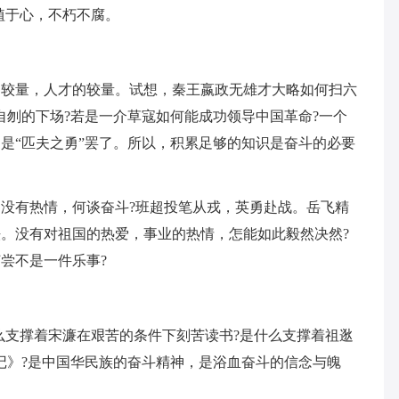
植于心，不朽不腐。
的较量，人才的较量。试想，秦王嬴政无雄才大略如何扫六
自刎的下场?若是一介草寇如何能成功领导中国革命?一个
是“匹夫之勇”罢了。所以，积累足够的知识是奋斗的必要
没有热情，何谈奋斗?班超投笔从戎，英勇赴战。岳飞精
。没有对祖国的热爱，事业的热情，怎能如此毅然决然?
尝不是一件乐事?
么支撑着宋濂在艰苦的条件下刻苦读书?是什么支撑着祖逖
记》?是中国华民族的奋斗精神，是浴血奋斗的信念与魄