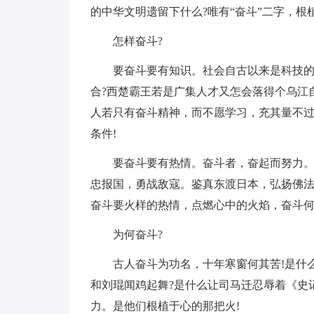
的中华文明遗留下什么?唯有“奋斗”二字，根
怎样奋斗?
要奋斗要有知识。社会自古以来是科技
合?西楚霸王若是广集人才又怎会落得个乌江
人若只有奋斗精神，而不愿学习，充其量不过
条件!
要奋斗要有热情。奋斗者，奋起而努力。
忠报国，勇战敌寇。鉴真东渡日本，弘扬佛法
奋斗要火样的热情，点燃心中的火焰，奋斗何
为何奋斗?
古人奋斗为功名，十年寒窗何其苦!是什
和刘琨闻鸡起舞?是什么让司马迁忍辱着《史
力。是他们根植于心的那把火!