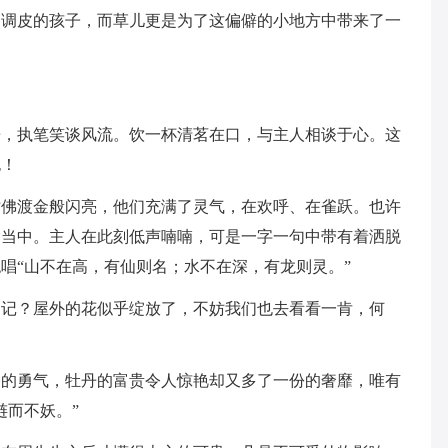
是调皮的孩子，而草儿更是为了这偏僻的小地方中带来了一
乐，执笔笑谈风流。饮一杯清茗在口，与主人相谈于心。这
也！
仿佛渡金般闪亮，他们充满了灵气，在欢呼、在雀跃。也许
愉当中。主人在此刻低声喃喃，可是一字一句中带有着洒脱
唱“山不在高，有仙则名；水不在深，有龙则灵。”
铭记？屋外的花似乎绽放了，不妨我们也去看看一肯，何
俗的勇气，牡丹的富贵令人惊艳却又多了一份的奢靡，唯有
涟而不妖。”