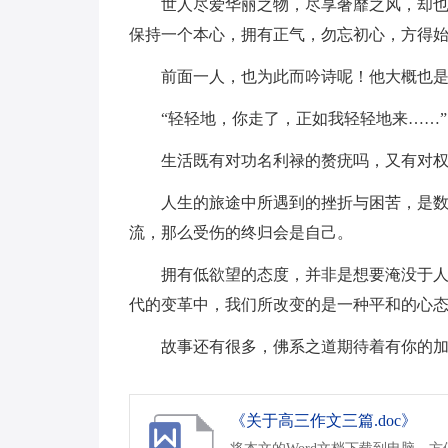
世人尽爱华丽之物，尽享奢靡之风，却
保持一个本心，拥有正气，勿忘初心，方得
前面一人，也为此而吟诗呢！他大概也
“轻轻地，你走了，正如我轻轻地来……”
生活既有对功名利禄的赘疣吗，又有对
人生的旅途中所遇到的挫折与困苦，是
流，那么受伤的终归会是自己。
拥有低欲望的态度，并非是想要淹没于
代的变革中，我们所改变的是一种平和的心
故事还有很多，佛系之道期待着有你的
《关于高三作文三篇.doc》