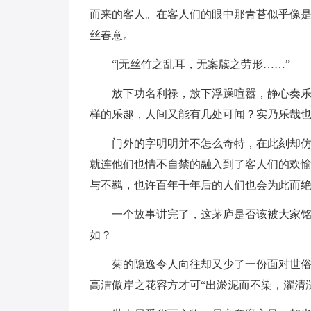
而来的客人。在客人们的眼中那青苔似乎像
丝春意。
“|无丝竹之乱耳，无案牍之劳形……”
放下功名利禄，放下浮躁喧嚣，静心奏
样的乐趣，人间又能有几处可闻？实乃乐哉
门外的字明明并不怎么奇特，在此刻却
就连他们也情不自禁的融入到了客人们的欢
与不羁，也许百年千年后的人们也会为此而绝
一个故事讲完了，这茅庐是否该被大家
如？
菊的隐逸令人向往却又少了一份面对世
高洁傲岸之花容方才可“出淤泥而不染，濯清