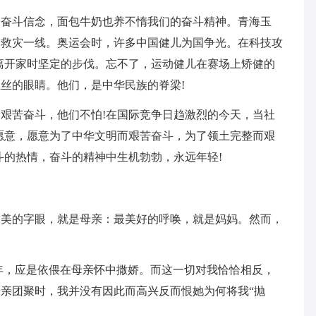
的奋斗信念，面包牛奶也养不惰我们的奋斗精神。青海玉
赴救灾一线。奥运会时，许多中国健儿为国争光。在科技攻
离开家时坚定的步伐。忘不了，运动健儿在赛场上矫健的
丝的眼睛。他们，是中华民族的脊梁!
艰苦奋斗，他们不怕!在国际竞争日趋激烈的今天，当社
愿意，愿意为了中华文明而艰苦奋斗，为了领土完整而艰
斗的热情，奋斗的精神中生机勃勃，永远年轻!
甜美的字眼，就是母亲：最美好的呼唤，就是妈妈。然而，
年，应是依偎在母亲怀中撒娇。而这一切对我恰恰相反，
亲团聚时，我并没有因此而高兴反而恨她为何将我“抛