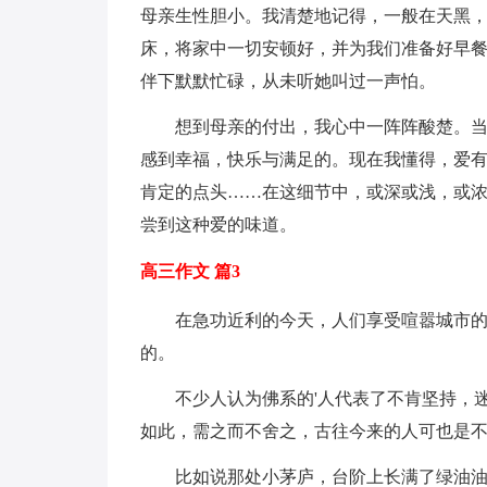
母亲生性胆小。我清楚地记得，一般在天黑
床，将家中一切安顿好，并为我们准备好早
伴下默默忙碌，从未听她叫过一声怕。
想到母亲的付出，我心中一阵阵酸楚。当
感到幸福，快乐与满足的。现在我懂得，爱
肯定的点头……在这细节中，或深或浅，或
尝到这种爱的味道。
高三作文 篇3
在急功近利的今天，人们享受喧嚣城市
的。
不少人认为佛系的'人代表了不肯坚持，
如此，需之而不舍之，古往今来的人可也是
比如说那处小茅庐，台阶上长满了绿油