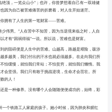
临绝顶，一览众山小”；也许，你曾梦想着自己有一双雄健
你也因为自己被苦难痛苦的折磨着，对人生开始迷茫。
为你拥有了人生的第一笔财富——苦难。
绔少伟男。”人在苦中不知苦，因为当逆境来临之时，人自
以才有“因祸得福”一说。所以说，苦难也是财富。
遇到的阻碍便是人生中的苦难。山越高，路越是艰险，跋涉
景越多越美，我们付出的汗水也就必须越多。在走向我们所
；不怕缓慢，就怕我们常站；不怕贫穷，就怕我们懒惰。我
命才会坚强。我们只有敢于挑战逆境，生命才会茁壮。所
打败的人！
说还是一种修养。没有哪个人会随随便便成功的，始终，彩
纳西州一个铁路工人家庭的孩子。她小时候，因为肺炎和腥红