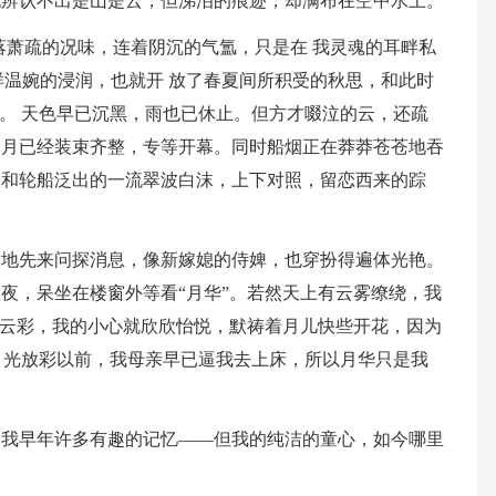
也辨认不出是山是云，但涕泪的痕迹，却满布在空中水上。
落萧疏的况味，连着阴沉的气氲，只是在 我灵魂的耳畔私
样温婉的浸润，也就开 放了春夏间所积受的秋思，和此时
”。 天色早已沉黑，雨也已休止。但方才啜泣的云，还疏
明月已经装束齐整，专等开幕。同时船烟正在莽莽苍苍地吞
，和轮船泛出的一流翠波白沫，上下对照，留恋西来的踪
孜地先来问探消息，像新嫁媳的侍婢，也穿扮得遍体光艳。
夜，呆坐在楼窗外等看“月华”。若然天上有云雾缭绕，我
的云彩，我的小心就欣欣怡悦，默祷着月儿快些开花，因为
在月光放彩以前，我母亲早已逼我去上床，所以月华只是我
了我早年许多有趣的记忆——但我的纯洁的童心，如今哪里