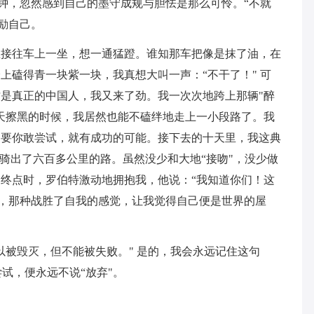
秒钟，忽然感到自己的墨守成规与胆怯是那么可怜。“不就
励自己。
直接往车上一坐，想一通猛蹬。谁知那车把像是抹了油，在
上磕得青一块紫一块，我真想大叫一声：“不干了！" 可
是真正的中国人，我又来了劲。我一次次地跨上那辆"醉
天擦黑的时候，我居然也能不磕绊地走上一小段路了。我
只要你敢尝试，就有成功的可能。接下去的十天里，我这典
竟骑出了六百多公里的路。虽然没少和大地“接吻"，没少做
终点时，罗伯特激动地拥抱我，他说：“我知道你们！这
头，那种战胜了自我的感觉，让我觉得自己便是世界的屋
以被毁灭，但不能被失败。" 是的，我会永远记住这句
尝试，便永远不说“放弃"。