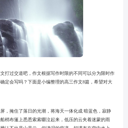
作文打过交道吧，作文根据写作时限的不同可以分为限时作
确定会写吗？下面是小编整理的高三作文8篇，希望对大
屏，掩住了落日的光潮，将海天一体化成 暗蓝色，寂静
得船梢布篷上悉悉索索啜泣起来，低压的云夹着迷蒙的雨