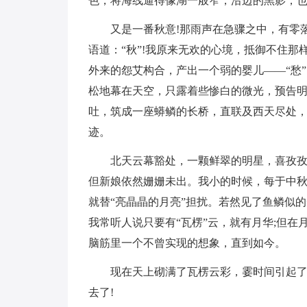
色，将海线逼得像湖一般窄，沿边的黑影，
又是一番秋意!那雨声在急骤之中，有零
语道：“秋”!我原来无欢的心境，抵御不住那
外来的怨艾构合，产出一个弱的婴儿——“愁
松地幕在天空，只露着些惨白的微光，预告
吐，筑成一座蟒鳞的长桥，直联及西天尽处
迹。
北天云幕豁处，一颗鲜翠的明星，喜孜
但新娘依然姗姗未出。我小的时候，每于中秋
就替“亮晶晶的月亮”担扰。若然见了鱼鳞似
我常听人说只要有“瓦楞”云，就有月华;但
脑筋里一个不曾实现的想象，直到如今。
现在天上砌满了瓦楞云彩，霎时间引起
去了!