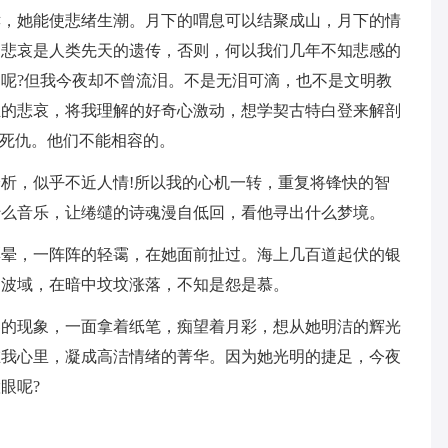
哮，她能使悲绪生潮。月下的喟息可以结聚成山，月下的情
疑悲哀是人类先天的遗传，否则，何以我们几年不知悲感的
呢?但我今夜却不曾流泪。不是无泪可滴，也不是文明教
圣的悲哀，将我理解的好奇心激动，想学契古特白登来解剖
的死仇。他们不能相容的。
析，似乎不近人情!所以我的心机一转，重复将锋快的智
什么音乐，让绻缱的诗魂漫自低回，看他寻出什么梦境。
彩晕，一阵阵的轻霭，在她面前扯过。海上几百道起伏的银
的波域，在暗中坟坟涨落，不知是怨是慕。
界的现象，一面拿着纸笔，痴望着月彩，想从她明洁的辉光
在我心里，凝成高洁情绪的菁华。因为她光明的捷足，今夜
眼呢?