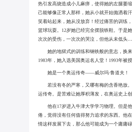
热引发高烧造成小儿麻痹，使得她的左腿萎
己能够像正常人那样，她从小就开始抛洒着
笑着站起来，她从没放弃！经过痛苦的训练，
篮球玩耍。12岁她已经完全摆脱铁鞋。于是
次次的受伤，一次次的哭泣，但他从未低头
她的地狱式的训练和钢铁般的意志，换来了
1983年，她入选美国奥运名人堂！1993年
她是一个奥运传奇——威尔玛·鲁道夫！
若没有冬的严寒，又哪有梅的含香艳放
运传奇。是苦难让她厚积薄发，在奥运史上
他在17岁进入牛津大学学习物理。但是
倦，觉得没有任何值得努力追求的东西。他
情这样发展下去，那么他可能成为一个庸庸