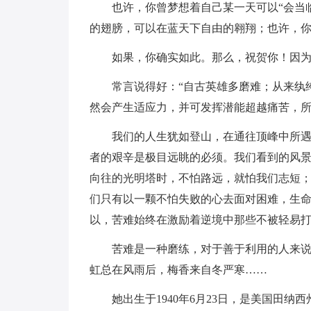
也许，你曾梦想着自己某一天可以“会当
的翅膀，可以在蓝天下自由的翱翔；也许，
如果，你确实如此。那么，祝贺你！因
常言说得好：“自古英雄多磨难；从来纨
然会产生适应力，并可发挥潜能超越痛苦，所
我们的人生犹如登山，在通往顶峰中所
者的艰辛是极目远眺的必须。我们看到的风
向往的光明塔时，不怕路远，就怕我们志短
们只有以一颗不怕失败的心去面对困难，生
以，苦难始终在激励着逆境中那些不被轻易
苦难是一种磨练，对于善于利用的人来
虹总在风雨后，梅香来自冬严寒……
她出生于1940年6月23日，是美国田