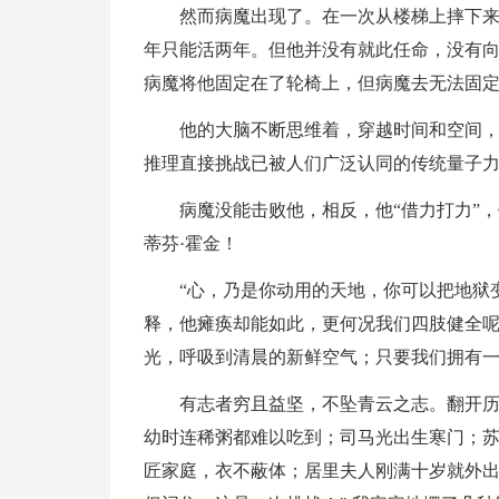
然而病魔出现了。在一次从楼梯上摔下
年只能活两年。但他并没有就此任命，没有向
病魔将他固定在了轮椅上，但病魔去无法固
他的大脑不断思维着，穿越时间和空间
推理直接挑战已被人们广泛认同的传统量子
病魔没能击败他，相反，他“借力打力”
蒂芬·霍金！
“心，乃是你动用的天地，你可以把地狱
释，他瘫痪却能如此，更何况我们四肢健全
光，呼吸到清晨的新鲜空气；只要我们拥有
有志者穷且益坚，不坠青云之志。翻开
幼时连稀粥都难以吃到；司马光出生寒门；
匠家庭，衣不蔽体；居里夫人刚满十岁就外