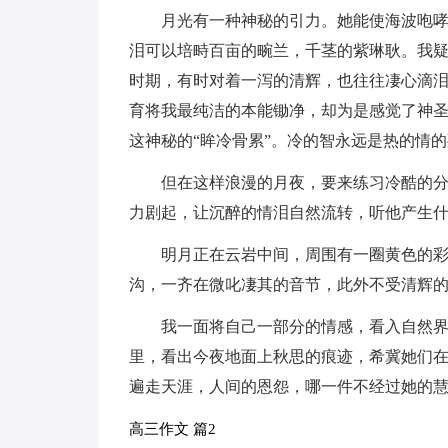
月光有一种神秘的引力。她能使海波咆
泪可以培畤百亩的畹兰，千茎的紫琳耿。我
时期，有时对着一泻的清辉，也往往凄心滴泪
育将我最纯洁的本能锄净，却为是感觉了神
这神秘的“眸冷骨累”。冷的智永远是热的情
但在这样浪漫的月夜，要来练习冷酷的分
力剧起，让沉醉的情泪自然流转，听他产生
明月正在云岩中间，周围有一圈黄色的
沟，一齐在微叱凄其的音节，此外不受清辉
我一面将自己一部分的情感，看入自然
里，看出今夜地面上秋思的痕迹，希冀她们
遍走天涯，人间的恩怨，哪一件不经过她的慧
高三作文 篇2