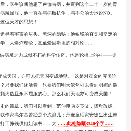
来后，医生诊断他患了卢伽雷病，并宣判这个二十一岁的青
病魔屈服，他一直在与病魔抗争，与不公的命运说NO。
定这位天才的思想！
，追寻着宇宙的尽头、黑洞的隐秘；他敏锐的直觉和坚定的
力学、大爆炸理论，甚至爱因斯坦的相对论……
，借病魔之力成就不朽的科学传奇。他是轮椅上的神——史
变成天国，亦可以把天国变成地狱。”这是对霍金的完美诠
呢？只要我们还活着；只要我们明天依然可以看到明媚的晨
一颗火热且永不屈服的心。那么我们天地亦可变成天国！
历史的篇章，我们可以看到：范仲淹两岁丧父，随母改嫁，
苏联作家高尔基曾经是个流浪儿；丹麦童话家安徒生出生鞋
出打工挣钱供姐姐读书……太
……此处隐藏3340个字……