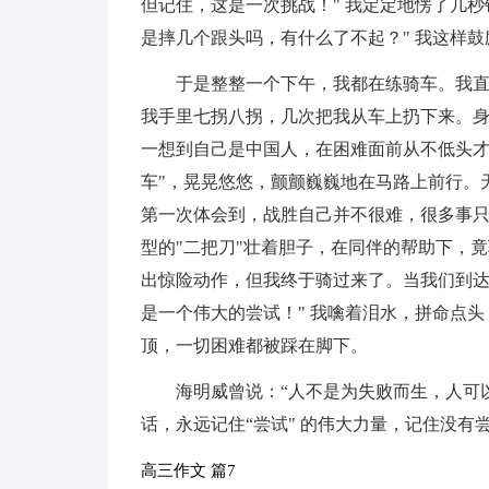
但记住，这是一次挑战！" 我定定地愣了几
是摔几个跟头吗，有什么了不起？" 我这样鼓
于是整整一个下午，我都在练骑车。我
我手里七拐八拐，几次把我从车上扔下来。身
一想到自己是中国人，在困难面前从不低头才
车"，晃晃悠悠，颤颤巍巍地在马路上前行。
第一次体会到，战胜自己并不很难，很多事
型的"二把刀"壮着胆子，在同伴的帮助下，
出惊险动作，但我终于骑过来了。当我们到达
是一个伟大的尝试！" 我噙着泪水，拼命点
顶，一切困难都被踩在脚下。
海明威曾说：“人不是为失败而生，人可
话，永远记住“尝试" 的伟大力量，记住没有
高三作文 篇7