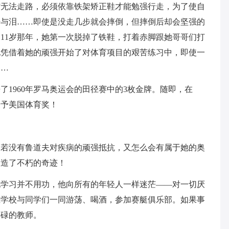
缩无法走路，必须依靠铁架矫正鞋才能勉强行走，为了使自
汗与泪……即使是没走几步就会摔倒，但摔倒后却会坚强的
11岁那年，她第一次脱掉了铁鞋，打着赤脚跟她哥哥们打
她凭借着她的顽强开始了对体育项目的艰苦练习中，即使一
……
1960年罗马奥运会的田径赛中的3枚金牌。随即，在
被授予美国体育奖！
。若没有鲁道夫对疾病的顽强抵抗，又怎么会有属于她的奥
创造了不朽的奇迹！
他学习并不用功，他向所有的年轻人一样迷茫——对一切厌
在学校与同学们一同游荡、喝酒，参加赛艇俱乐部。如果事
碌碌的教师。