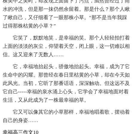
株美中之美时，却发现上面留下了污点，虽然曾经过了雨
水的冲洗，但是那一抹仍然余留着。那是什么？那个人瞅
了瞅自己，又仔细看了一眼那株小草。“那不是当年我踩
过得那株枯黄的小草？”
它笑了，默默地笑，是幸福的笑。那个人轻轻拍打着
上面的淡淡的灰尘，仰望着天空，闭上眼，这一切难以相
信。这又迎来了无数人……
它，幸福地抬起头，骄傲地抬起头。幸福，成为了它
生命中的闪耀。那曾经在春日里枯黄的小草，却在今天如
此风光。当初，它听了那番话语，深深触动。但这远不及
它自己-----幸福的泉水涌上心头，它学会了幸福地面对着
生活，又从此成为了一株最幸福的草。
它又可以像其它的小草那样，幸福地唱着歌，摆动着
自己的身姿……
幸福高三作文10