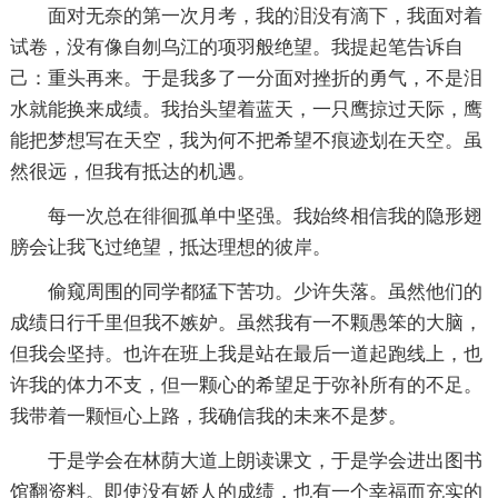
面对无奈的第一次月考，我的泪没有滴下，我面对着
试卷，没有像自刎乌江的项羽般绝望。我提起笔告诉自
己：重头再来。于是我多了一分面对挫折的勇气，不是泪
水就能换来成绩。我抬头望着蓝天，一只鹰掠过天际，鹰
能把梦想写在天空，我为何不把希望不痕迹划在天空。虽
然很远，但我有抵达的机遇。
每一次总在徘徊孤单中坚强。我始终相信我的隐形翅
膀会让我飞过绝望，抵达理想的彼岸。
偷窥周围的同学都猛下苦功。少许失落。虽然他们的
成绩日行千里但我不嫉妒。虽然我有一不颗愚笨的大脑，
但我会坚持。也许在班上我是站在最后一道起跑线上，也
许我的体力不支，但一颗心的希望足于弥补所有的不足。
我带着一颗恒心上路，我确信我的未来不是梦。
于是学会在林荫大道上朗读课文，于是学会进出图书
馆翻资料。即使没有娇人的成绩，也有一个幸福而充实的