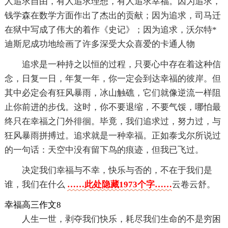
人追求自由，有人追求理想，有人追求幸福。因为追求，
钱学森在数学方面作出了杰出的贡献；因为追求，司马迁
在狱中写成了伟大的着作《史记》；因为追求，沃尔特*
迪斯尼成功地绘画了许多深受大众喜爱的卡通人物
追求是一种持之以恒的过程，只要心中存在着这种信
念，日复一日，年复一年，你一定会到达幸福的彼岸。但
其中必定会有狂风暴雨，冰山触礁，它们就像逆流一样阻
止你前进的步伐。这时，你不要退缩，不要气馁，哪怕最
终只在幸福之门外徘徊。毕竟，我们追求过，努力过，与
狂风暴雨拼搏过。追求就是一种幸福。正如泰戈尔所说过
的一句话：天空中没有留下鸟的痕迹，但我已飞过。
决定我们幸福与不幸，快乐与否的，不在于我们是
谁，我们在什么
……此处隐藏1973个字……
云卷云舒。
幸福高三作文8
人生一世，剥夺我们快乐，耗尽我们生命的不是穷困