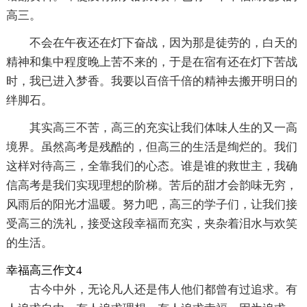
高三。
不会在午夜还在灯下奋战，因为那是徒劳的，白天的
精神和集中程度晚上苦不来的，于是在宿有还在灯下苦战
时，我已进入梦香。我要以百倍千倍的精神去搬开明日的
绊脚石。
其实高三不苦，高三的充实让我们体味人生的又一高
境界。虽然高考是残酷的，但高三的生活是绚烂的。我们
这样对待高三，全靠我们的心态。谁是谁的救世主，我确
信高考是我们实现理想的阶梯。苦后的甜才会韵味无穷，
风雨后的阳光才温暖。努力吧，高三的学子们，让我们接
受高三的洗礼，接受这段幸福而充实，夹杂着泪水与欢笑
的生活。
幸福高三作文4
古今中外，无论凡人还是伟人他们都曾有过追求。有