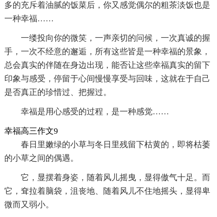
多的充斥着油腻的饭菜后，你又感觉偶尔的粗茶淡饭也是
一种幸福……
一缕投向你的微笑，一声亲切的问候，一次真诚的握
手，一次不经意的邂逅，所有这些皆是一种幸福的景象，
总会真实的伴随在身边出现，能否让这些幸福真实的留下
印象与感受，停留于心间慢慢享受与回味，这就在于自己
是否真正的珍惜过、把握过。
幸福是用心感受的过程，是一种感觉……
幸福高三作文9
春日里嫩绿的小草与冬日里残留下枯黄的，即将枯萎
的小草之间的偶遇。
它，显摆着身姿，随着风儿摇曳，显得傲气十足。而
它，耷拉着脑袋，沮丧地、随着风儿不住地摇头，显得卑
微而又弱小。