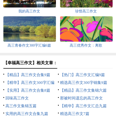
我的高三作文
珍惜高三作文
高三青春作文300字汇编6篇
高三优秀作文：离歌
【幸福高三作文】相关文章：
【精品】高三作文合集9篇
【热门】高三作文汇编9篇
【精华】高三作文300字汇编
精选高三作文300字锦集9篇
八篇
【实用】高三作文合集8篇
【精品】高三作文集锦六篇
回味高三作文
那被时间遗忘的高三作文
高三作文集锦五篇
【精华】高三作文汇总九篇
实用的高三作文合集九篇
精选高三作文7篇