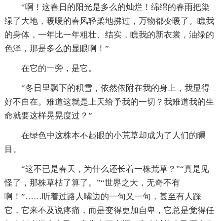
“啊！这春日的阳光是多么的灿烂！绵绵的春雨把染
绿了大地，暖暖的春风轻柔地拂过，万物都变暖了。瞧我
的身体，一年比一年粗壮、结实，瞧我的新衣裳，油绿的
色泽，那是多么的显眼啊！”
在它的一旁，是它。
“冬日里飘下的积雪，依然依附在我的身上，我显得
好不自在。难道这就是上天给予我的一切？我难道我的生
命就要这样晃晃度过？”
在绿色中这株本不起眼的小荒草却成为了人们的瞩
目。
“这不已是春天，为什么还长着一株荒草？”“真是见
怪了，那株草枯了算了。”“世界之大，无奇不有
啊！”……听着过路人嘴边的一句又一句，甚至有人踩
它，它来不及说疼痛，而是变得更加自卑，它总是觉得任