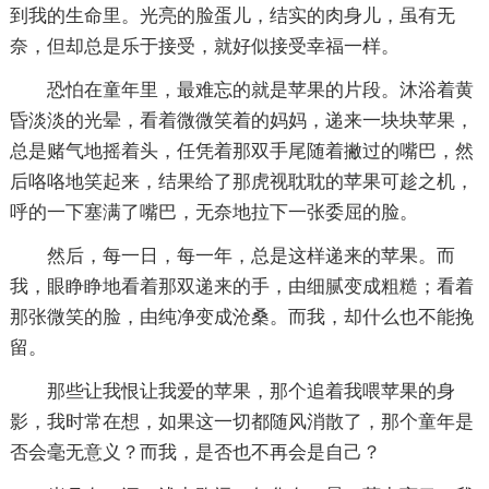
到我的生命里。光亮的脸蛋儿，结实的肉身儿，虽有无
奈，但却总是乐于接受，就好似接受幸福一样。
恐怕在童年里，最难忘的就是苹果的片段。沐浴着黄
昏淡淡的光晕，看着微微笑着的妈妈，递来一块块苹果，
总是赌气地摇着头，任凭着那双手尾随着撇过的嘴巴，然
后咯咯地笑起来，结果给了那虎视耽耽的苹果可趁之机，
呼的一下塞满了嘴巴，无奈地拉下一张委屈的脸。
然后，每一日，每一年，总是这样递来的苹果。而
我，眼睁睁地看着那双递来的手，由细腻变成粗糙；看着
那张微笑的脸，由纯净变成沧桑。而我，却什么也不能挽
留。
那些让我恨让我爱的苹果，那个追着我喂苹果的身
影，我时常在想，如果这一切都随风消散了，那个童年是
否会毫无意义？而我，是否也不再会是自己？