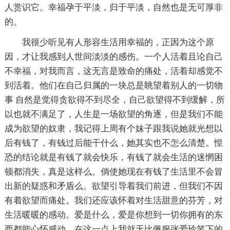
人赏识它。幸福孕于平淡，归于平淡，自然也是无可厚非
的。
我很少听见有人形容生活用幸福的，正因为这个原
因，才让我感到人世间淡淡的感伤。一个人活着且论自己
不幸福，对我而言，这无言是致命的痛处，活着却感觉不
到活着。他们在自己归属的一块总是眺望着别人的一切物
事 自然是觉得贪欲得不到尽全，自己欲望得不到缓解，所
以也就不满足了，人生是一场欲望的角逐，但是我们不能
成为欲望的奴隶，我记得上周有个妹子跟我说她就光想以
后有钱了，有钱过后能干什么，她其实也不怎么清楚。惶
恐的结论就是有钱了就会快乐，有钱了就会生活的迷惘困
顿都消失，真是这样么。倘使她现在有钱了生活里不会冒
出新的疑惑和矛盾么。欲望引导着我们前进，但我们不因
有着欲望而痛处。我们还应该怀着对生活甜意的芬芳，对
生活暖暖的感动。爱是什么，爱是你想到一切你拥有的东
西都能心怀感动。在这一点上我就无比佩服张爱玲笔下的