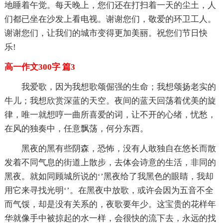
地睡着午觉。每天晚上，您们还在打扫着一天的尘土，人
们都已坐在沙发上看电视。谢谢您们，敬爱的环卫工人。
谢谢您们，让我们的城市变得更加美丽。祝您们节日快
乐!
高一作文300字 篇3
我爱歌，因为我想歌颂倔强的生命；我想颂扬老实的
牛儿；我想欣赏深蓝的天空。夜间的蓝天回荡着优美的旋
律，唯一就想哼一曲所喜爱的词，让不开的心绪，忧愁，
在风的独奏中，任意飘荡，何分东西。
黑夜的黑有些阴森，恐怖，没有人敢独自在悠长而散
发着不同气息的街道上散步，去体会诗意的生活，非同的
黑夜。就如同顾城所说的‘’黑夜给了我黑色的眼睛，我却
用它来寻找光明‘’。在黑夜中放歌，或许会因为五音不全
而气馁，却是没有关系的，夜歌要年少。这宝贵的花样年
华就像手中被掠起的水一样，会很快的流下去，永远的找