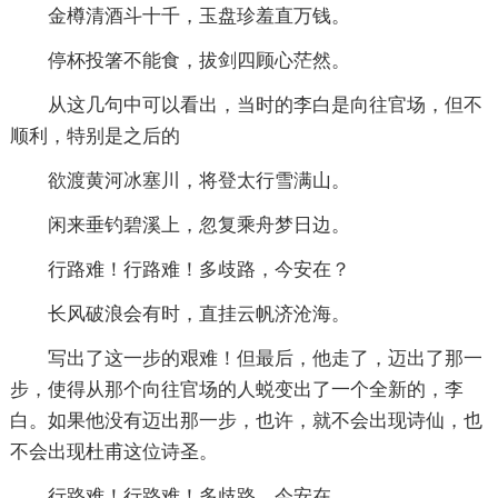
金樽清酒斗十千，玉盘珍羞直万钱。
停杯投箸不能食，拔剑四顾心茫然。
从这几句中可以看出，当时的李白是向往官场，但不
顺利，特别是之后的
欲渡黄河冰塞川，将登太行雪满山。
闲来垂钓碧溪上，忽复乘舟梦日边。
行路难！行路难！多歧路，今安在？
长风破浪会有时，直挂云帆济沧海。
写出了这一步的艰难！但最后，他走了，迈出了那一
步，使得从那个向往官场的人蜕变出了一个全新的，李
白。如果他没有迈出那一步，也许，就不会出现诗仙，也
不会出现杜甫这位诗圣。
行路难！行路难！多歧路，今安在。