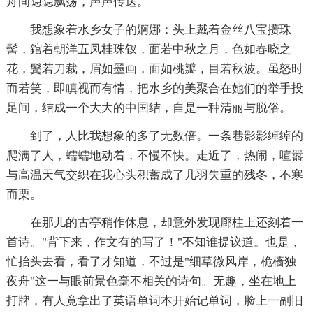
舟间隐隐飘荡，声声传送。
我想象着水乡女子的婀娜：头上戴着金丝八宝攒珠
髻，錧着朝洋五凤桂珠钗，面若中秋之月，色如春晓之
花，鬓若刀裁，眉如墨画，面如桃瓣，目若秋波。虽怒时
而若笑，即瞋视而有情，把水乡的美聚合在她们的举手投
足间，结成一个大大的中国结，自是一种清丽与脱俗。
到了，人比我想象的多了无数倍。一条巷影影绰绰的
爬满了人，蠕蠕地动着，不慢不快。走近了，热闹，喧嚣
与高温天气交织在我心头积蓄成了几羽失重的残冬，不寒
而栗。
在那儿的古亭稍作休息，却意外发现廊柱上还刻着一
首诗。"背下来，作文有的写了！"不知谁提议道。也是，
忙抬头去看，看了才知道，不过是"细草微风岸，桅樯独
夜舟"这一与眼前景色毫不相关的诗句。无趣，坐在地上
打牌，有人竟拿出了英语单词本开始记单词，脸上一副旧