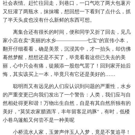
社会表情。赶忙往回走，到巷口，一口气吃了两大包薯片
又狂灌了两瓶水，抹抹嘴，想回想一下看到了点什么，抓
了半天头皮也没有什么新鲜的东西可想。
离集合还有很长的时间，便和同学又折了回去，见几
家小店在卖"美丽的水乡——————七宝"的宣传小本，
翻开仔细看看，确是美景，沉浸其中，才一抬头，却仿佛
蓦然梦醒，想想还是不买了，毕竟看着这些已失去的美
丽，心中只会有痛，徒频添一股怨气罢了！回到家开始后
悔，其实该买上一本，毕竟只有它还是美好的……
聪明而又有远见的人们应认识到问题的严重性，水乡
的严重变更已向我们发出了一个警告：人类，我们应与自
然相处得更和谐！万物出生自然，自是有其自然所独有的
美好，"莫笑农家腊酒浑，丰年留客足鸡豚"，有时，低楼
小巷乌篷船又何尝不是一种美呢
小桥流水人家，玉箫声伴玉人入梦，竟是不复追寻！