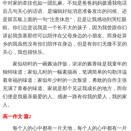
中对家的牵挂也如一团乱麻。不知是爸爸妈妈拨通我电话
后几句关心的话语、是编辑好短消息准备发出的问候、还
是留言板上面的一句“注意休息”，总是让我感动到哭红眼
眶。你们总是说我是一个长不大的孩子，因为我曾跟你们
讲起我羡慕那些可以陪伴在父母身边的小朋友。而身处异
乡的我虽然没有你们陪伴在身边，但是有你们无微不至的
关心，我也很快乐。
家似幼时的一碗酱油拌饭，浓浓的酱香味是我童年的
独特味道；家似儿时的一幅素描画，笔调简单的勾勒洋溢
着幸福的味道；家似年少时的一次叛逆，勇敢的自作主张
充满了青春的味道。家就是那个见证我成长的地方，而你
们便是我最亲最爱的人。感谢一路有你我的爱人，我的家
人。
高一作文 篇2
每个人的心中都有一片天地，每个人的心中都有一片