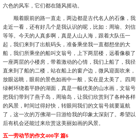
六色的风车，它们都在随风摇动。
顺着眼前的路一直走，两边都是古代名人的石像，我
走近一看，还有好几个是我认识的呢，比如：周瑜、刘信
等等。今天的人真多啊，真是人山人海，跟着大队伍一
起，我们来到了出航码头，准备乘坐我一直都想坐的大
船，我们所乘坐的船叫文翁号，上下两层楼，远看像极了
一座两层的小楼房，带着激动的心情，我们上船了，我径
直来到了船的二楼，站在船上的窗户边，微风迎面吹来，
放眼远眺，眼前的景色如画中一般，实在是太美了。四周
绿树环绕着平静的湖面，真是一幅优美的山水画，文翁号
把我们带到了燕子岛，周瑜岛，让我们欣赏到了各种各样
的风景，时间过得好快，转眼间我们的文翁号就要返航
了，这一次的万佛湖一日游给我的印象太深刻了。希望以
后有机会还能过来欣赏这美丽如画的风景。
五一劳动节的作文400字 篇6