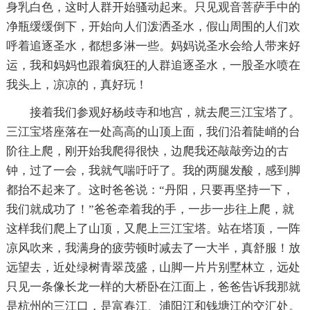
身乳白色，这时人群开始骚动起来。只见观音菩萨手中的
净瓶缓缓倒下，开始向人们泼洒圣水，假山周围的人们欢
呼着追逐圣水，都想多淋一些。妈妈说圣水会给人带来好
运，我和妈妈也跟着疯狂的人群追逐圣水，一股圣水喷在
我头上，凉凉的，真好玩！
接着我们参观好杨歧寺和地宫，就去爬三江宝塔了。
三江宝塔座落在一处高高的山顶上面，我们沿着陡峭的台
阶往上爬，刚开始我爬得很快，边爬我还敲敲旁边的古
钟，过了一会，我就气喘吁吁了。我的两腿发酸，感到脚
都抬不起来了。这时爸爸说：“丹阳，只要再坚持一下，
我们就成功了！”爸爸牵着我的手，一步一步往上爬，就
这样我们爬上了山顶，又爬上三江宝塔。站在塔顶，一阵
凉风吹来，我满身的疲劳顿时减去了一大半，真舒服！放
远望去，近处绿树青翠茂盛，山脚一片片别墅林立，远处
只见一条像长龙一样的大桥卧在江面上，爸爸告诉我那就
是杭州的三江口，是富春江、浦阳江和钱塘江的交汇处。