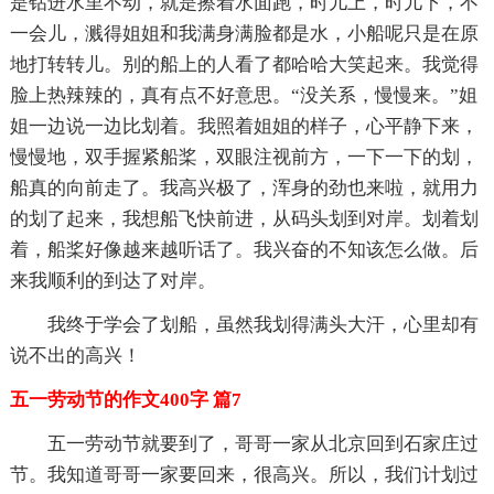
是钻进水里不动，就是擦着水面跑，时儿上，时儿下，不
一会儿，溅得姐姐和我满身满脸都是水，小船呢只是在原
地打转转儿。别的船上的人看了都哈哈大笑起来。我觉得
脸上热辣辣的，真有点不好意思。“没关系，慢慢来。”姐
姐一边说一边比划着。我照着姐姐的样子，心平静下来，
慢慢地，双手握紧船桨，双眼注视前方，一下一下的划，
船真的向前走了。我高兴极了，浑身的劲也来啦，就用力
的划了起来，我想船飞快前进，从码头划到对岸。划着划
着，船桨好像越来越听话了。我兴奋的不知该怎么做。后
来我顺利的到达了对岸。
我终于学会了划船，虽然我划得满头大汗，心里却有
说不出的高兴！
五一劳动节的作文400字 篇7
五一劳动节就要到了，哥哥一家从北京回到石家庄过
节。我知道哥哥一家要回来，很高兴。所以，我们计划过