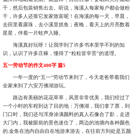
干，然后包装销售出去。听说，海溪人每家每户都会做粉
干，许多人还靠它发家致富呢！在海溪的每一天，早晨，
去田里看露珠，去小溪里抓鱼；夜晚，看天上的月亮数着
星星，伴着一片蛙声入睡。
海溪真好玩呀！让我学到了许多书本里学不到的知
识，认识了许多庄稼，懂得了“粒粒皆辛苦”的道理。
五一劳动节的作文400字 篇5
一年一度的“五一”劳动节来到了，今天老爸带着我们
全家来到了六安万佛湖游玩。
路边有美丽的花花草草，风景非常优美，我们经过了
一个小时的车程到达了目的地：万佛湖，我们拿了票，到
门口时，我们还与浑身涂满颜料的真人石像合了影，走进
大门内，我被眼前的景色迷住了，两边的池塘内各种颜色
的.金鱼在池内自由自在地游来游去，在往前方到处是五颜