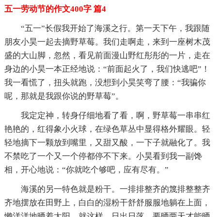
五一劳动节的作文400字 篇4
“五一”长假我开始了海溪之行。第一天下午，我跟随
朋友小昊一起去摘野草莓。我们走啊走，来到一座树木茂
盛的大山脚，忽然，看见前面漫山野红彤彤的一片，走在
身边的小昊一本正经地说：“前面起火了，我们快逃吧”！
我一看慌了，扭头就跑，没想到小昊笑弯了腰：“我骗你
呢，那就是我跟你说的野草莓”。
我定定神，转身仔细地看了看，啊，野草莓一串串红
艳艳的，红得象小火球，在绿色草丛中显得格外耀眼。轻
轻地摘下一颗放到嘴里，又甜又酸，一下子就融化了。我
不禁吃了一个又一个停都停不下来。小昊看到我一副馋
相，开心地说：“你就吃个够吧，应有尽有。”
海溪的另一特色就是粉干。一排排整齐的篾排整整齐
齐地摆放在田野上，白白的湿粉干舒舒服服地躺在上面，
懒洋洋地晒着太阳。就这样，日出日落，要晒两天才能晒