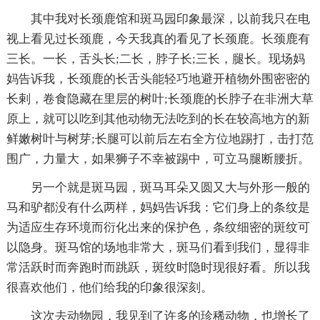
其中我对长颈鹿馆和斑马园印象最深，以前我只在电
视上看见过长颈鹿，今天我真的看见了长颈鹿。长颈鹿有
三长。一长，舌头长;二长，脖子长;三长，腿长。现场妈
妈告诉我，长颈鹿的长舌头能轻巧地避开植物外围密密的
长剌，卷食隐藏在里层的树叶;长颈鹿的长脖子在非洲大草
原上，就可以吃到其他动物无法吃到的长在较高地方的新
鲜嫩树叶与树芽;长腿可以前后左右全方位地踢打，击打范
围广，力量大，如果狮子不幸被踢中，可立马腿断腰折。
另一个就是斑马园，斑马耳朵又圆又大与外形一般的
马和驴都没有什么两样，妈妈告诉我：它们身上的条纹是
为适应生存环境而衍化出来的保护色，条纹细密的斑纹可
以隐身。斑马馆的场地非常大，斑马们看到我们，显得非
常活跃时而奔跑时而跳跃，斑纹时隐时现很好看。所以我
很喜欢他们，他们给我的印象很深刻。
这次去动物园，我见到了许多的珍稀动物，也增长了