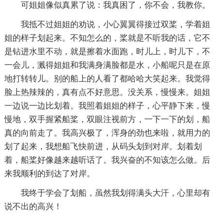
可姐姐像似真累了说：我真困了，你不会，我教你。
我抵不过姐姐的劝说，小心翼翼得接过双桨，学着姐
姐的样子划起来。不知怎么的，桨就是不听我的话，它不
是钻进水里不动，就是擦着水面跑，时儿上，时儿下，不
一会儿，溅得姐姐和我满身满脸都是水，小船呢只是在原
地打转转儿。别的船上的人看了都哈哈大笑起来。我觉得
脸上热辣辣的，真有点不好意思。没关系，慢慢来。姐姐
一边说一边比划着。我照着姐姐的样子，心平静下来，慢
慢地，双手握紧船桨，双眼注视前方，一下一下的划，船
真的向前走了。我高兴极了，浑身的劲也来啦，就用力的
划了起来，我想船飞快前进，从码头划到对岸。划着划
着，船桨好像越来越听话了。我兴奋的不知该怎么做。后
来我顺利的到达了对岸。
我终于学会了划船，虽然我划得满头大汗，心里却有
说不出的高兴！