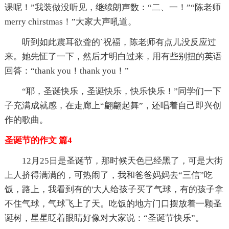
课呢！”我装做没听见，继续朗声数：“二、一！”“陈老师
merry chirstmas！”大家大声吼道。
听到如此震耳欲聋的`祝福，陈老师有点儿没反应过
来。她先怔了一下，然后才明白过来，用有些别扭的英语
回答：“thank you！thank you！”
“耶，圣诞快乐，圣诞快乐，快乐快乐！”同学们一下
子充满成就感，在走廊上“翩翩起舞”，还唱着自己即兴创
作的歌曲。
圣诞节的作文 篇4
12月25日是圣诞节，那时候天色已经黑了，可是大街
上人挤得满满的，可热闹了，我和爸爸妈妈去“三信”吃
饭，路上，我看到有的'大人给孩子买了气球，有的孩子拿
不住气球，气球飞上了天。吃饭的地方门口摆放着一颗圣
诞树，星星眨着眼睛好像对大家说：“圣诞节快乐”。