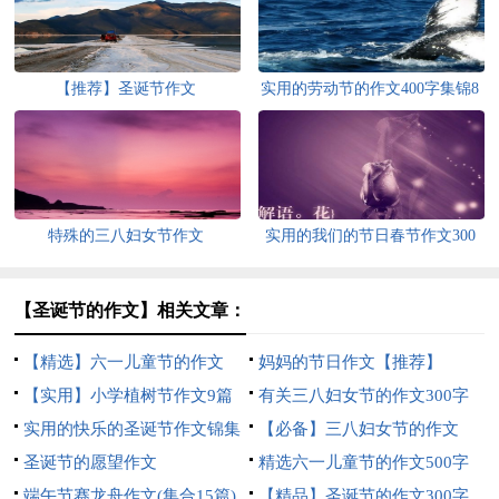
【推荐】圣诞节作文
实用的劳动节的作文400字集锦8
篇
特殊的三八妇女节作文
实用的我们的节日春节作文300
字汇编十篇
【圣诞节的作文】相关文章：
【精选】六一儿童节的作文
妈妈的节日作文【推荐】
200字四篇
【实用】小学植树节作文9篇
有关三八妇女节的作文300字
实用的快乐的圣诞节作文锦集
集合9篇
【必备】三八妇女节的作文
9篇
圣诞节的愿望作文
200字汇编六篇
精选六一儿童节的作文500字
端午节赛龙舟作文(集合15篇)
集锦六篇
【精品】圣诞节的作文300字