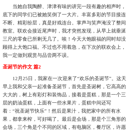
当她自我陶醉、津津有味的讲完一段有趣的相声时，
底下的同学们已被她笑倒了一大片。丰富多彩的节目接连
不断、精彩纷层，真是好戏连台。掌声与笑声淹没了整间
教室。联欢会接近尾声时，我才突然发现，从早上就垂涎
三尺的零食已所剩无几了。唉！今天大饱眼福的同时却没
顾得上大饱口福。不过也不用着急，在下次的联欢会上，
我一定做到观赏与品尝两不误。
圣诞节的作文 篇2
12月25日，我家在一次迎来了“欢乐的圣诞节”。这天
早上我和父亲一起准备圣诞节，首先是圣诞树，它高高的
大大的，树上有彩灯和装饰品，接着是蛋糕，那是一个三
层的奶油蛋糕，上面有一些水果片，蛋糕中间还写
着：“祝圣诞节快乐”！然后是果汁，我把家中的所有水
果，都拿来榨，可好喝了。最后是会场，那是个三角形的
会场，三个角是个不同的区域，有电脑区，餐厅区，许愿