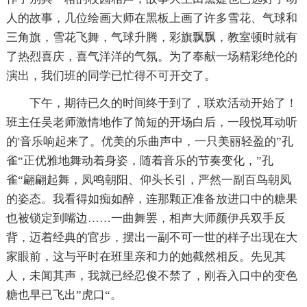
人的故事，几位绘画大师在黑板上画了许多雪花、气球和
三角旗，雪花飞舞，气球升腾，彩旗飘飘，教室顿时就有
了热烈喜庆，喜气洋洋的气氛。为了奉献一场精彩绝伦的
演出，我们班的同学已忙得不可开交了。
下午，期待已久的时间终于到了，联欢活动开始了！
班主任吴老师激情地作了简短的开场白后，一段悦耳动听
的'音乐响起来了。优美的乐曲声中，一只美丽轻盈的”孔
雀“正优雅地舞动着身姿，随着音乐的节奏变化，”孔
雀“翩翩起舞，凤鸣朝阳、仰头长引，严然一副百鸟朝凤
的姿态。我看得如痴如醉，连那颗正准备放进口中的糖果
也被锁定到嘴边……一曲舞罢，相声大师颜伊兵双手反
背，迈着经典的官步，摆出一副不可一世的样子出现在大
家眼前，这与平时在班里亲和力的她截然相反。先见其
人，未闻其声，我就已经忍俊不禁了，刚吞入口中的变色
糖也早已飞出”虎口“。