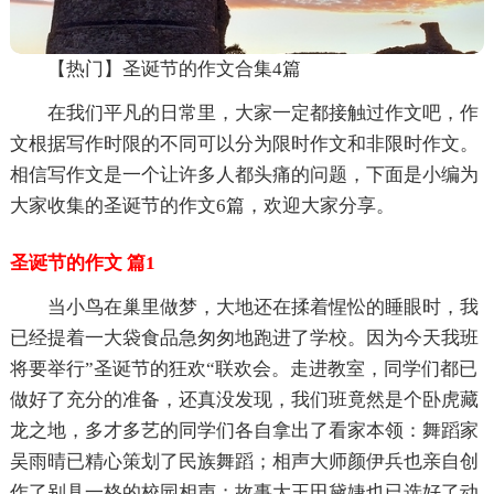
【热门】圣诞节的作文合集4篇
在我们平凡的日常里，大家一定都接触过作文吧，作
文根据写作时限的不同可以分为限时作文和非限时作文。
相信写作文是一个让许多人都头痛的问题，下面是小编为
大家收集的圣诞节的作文6篇，欢迎大家分享。
圣诞节的作文 篇1
当小鸟在巢里做梦，大地还在揉着惺忪的睡眼时，我
已经提着一大袋食品急匆匆地跑进了学校。因为今天我班
将要举行”圣诞节的狂欢“联欢会。走进教室，同学们都已
做好了充分的准备，还真没发现，我们班竟然是个卧虎藏
龙之地，多才多艺的同学们各自拿出了看家本领：舞蹈家
吴雨晴已精心策划了民族舞蹈；相声大师颜伊兵也亲自创
作了别具一格的校园相声；故事大王田黛婕也已选好了动