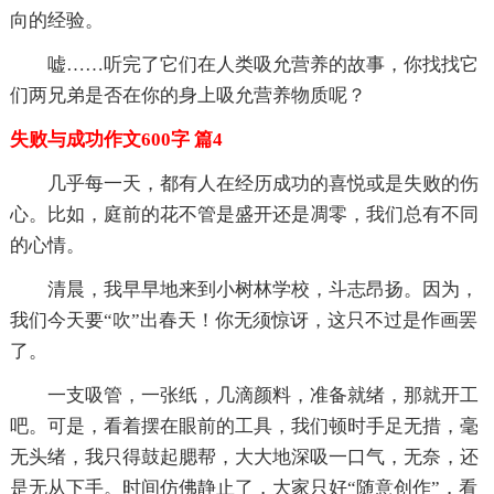
向的经验。
嘘……听完了它们在人类吸允营养的故事，你找找它
们两兄弟是否在你的身上吸允营养物质呢？
失败与成功作文600字 篇4
几乎每一天，都有人在经历成功的喜悦或是失败的伤
心。比如，庭前的花不管是盛开还是凋零，我们总有不同
的心情。
清晨，我早早地来到小树林学校，斗志昂扬。因为，
我们今天要“吹”出春天！你无须惊讶，这只不过是作画罢
了。
一支吸管，一张纸，几滴颜料，准备就绪，那就开工
吧。可是，看着摆在眼前的工具，我们顿时手足无措，毫
无头绪，我只得鼓起腮帮，大大地深吸一口气，无奈，还
是无从下手。时间仿佛静止了，大家只好“随意创作”，看