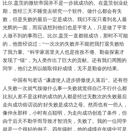
比尔.盖茨的微软帝国并不是一步就成功的。在盖茨创业处
期，曾经三天不睡觉去研究一个软件。做什么都会有失
败，但是失败的最后一定是成功。我们不应只看到名人最
光辉的一面，而应该想到他们也是平常人，只是做了平常
人做不到的事而已。比尔.盖茨一直都很成功，那时不可能
的，他曾经说过：“一次次的失败并不能把我打退失败给
了我力量。”科学家居里夫人也是孜孜不倦、勤奋探索才
发现了“镭”，为人类作出了巨大的贡献。还有我们周围的
同学，他们之所以能取得好成绩，无不是勤奋的结果。
中国有句老话 “谦虚使人进步骄傲使人落后”。还有些
人失败一次就气馁做什么事一失败就觉得自己不行什么都
比别人差不是这样的成功的人都是经过无数次的失败最后
走向成功俗话说的'好失败是成功之母。然而也有一些人，
像仲永那样，小时有点聪明，为走向成功创造了条件，但
由于后天不勤学而导致才智消失，失败了。我的一位同学
就是一个很好的例子。四年级时，他的成绩在年级中可是