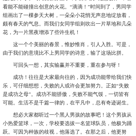
看能不能碰撞出创意的火花。“滴滴！”时间到了，男同学
组画出了一棵参天大树，一朵朵小花悄无声息地绽放着，
颇有春天的气息。而我们女同学组则吹出一片草地和几朵
花，为一片黑夜增添了些许生机！
这一个个美丽的春景，惟妙惟肖，引人入胜。可是，
由于我们的意境比不上男同学的诗意，输了这场比拼。
可回头一想，其实输赢并不重要，重在参与呀！
成功！往往是大家最向往的，因为成功能带给我们快
乐，可仔细想想，失败的人或许会更加努力。正如“失败
是成功之母”。成功不能骄傲，失败不能气馁，一切皆有
可能。生活不是千篇一律的，在平凡中，总有奇迹诞生。
想必大家都听过一个黑人男孩的故事吧！这个男孩从
小热爱篮球，一次，学校要选拔一名篮球队员，他极为踊
跃。可因为种族的歧视，他落选了。在那之后，他更努