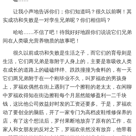
让我小声地告诉你们；你们知道吗？很久以前啊！其
实成功和失败是一对孪生兄弟呢？你们相信吗？
哈哈……不信了吧！待我好好地跟你们说说它们兄弟
间在人类吸允营养物质的故事吧！
很久以前成功和失败是生活之子，而它们的育母则是
生活，它们两兄弟是靠附于人身上的，主要是靠吸收人类
在成长的道路上的磕磕绊绊、跌跌撞撞为食料的，有一天
它们两兄弟附于在一个刚毕业不久，叫罗福欢的男孩身
上，罗福欢偶然在街上遇到了一个擦鞋的老太太，在闲聊
中罗福欢得知在街边擦鞋每个月居然能够盈利一二千块
钱，这比他公司效益好时发的工资还要多。于是，罗福欢
动了要创业的脑筋，开了一家专门为高档皮鞋维修保养的
店，有了这个想法后，罗付果断地放弃了原有的工作，在
家人和女朋友的反对之下，罗福欢依然没有放弃，他带着