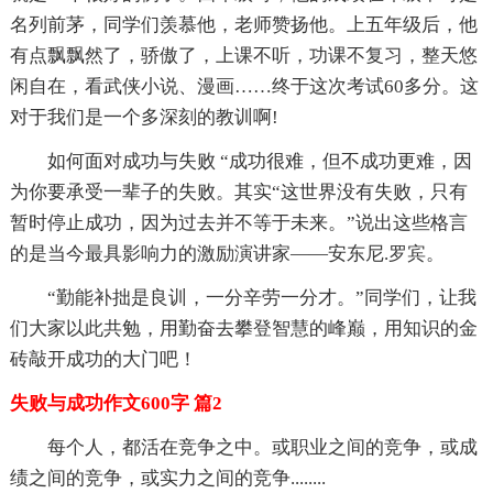
名列前茅，同学们羡慕他，老师赞扬他。上五年级后，他
有点飘飘然了，骄傲了，上课不听，功课不复习，整天悠
闲自在，看武侠小说、漫画……终于这次考试60多分。这
对于我们是一个多深刻的教训啊!
如何面对成功与失败 “成功很难，但不成功更难，因
为你要承受一辈子的失败。其实“这世界没有失败，只有
暂时停止成功，因为过去并不等于未来。”说出这些格言
的是当今最具影响力的激励演讲家——安东尼.罗宾。
“勤能补拙是良训，一分辛劳一分才。”同学们，让我
们大家以此共勉，用勤奋去攀登智慧的峰巅，用知识的金
砖敲开成功的大门吧！
失败与成功作文600字 篇2
每个人，都活在竞争之中。或职业之间的竞争，或成
绩之间的竞争，或实力之间的竞争........