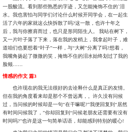
一股酸流。看到那些熟悉的字迹，又怎能掩饰不住的`泪
水。我也害怕与同学们讨论什么时候开同学会，在一起生
活了六年的家就这么快拆散了吗?这一散，也许十年之
后，我与你擦肩而过，也只是形同陌生人。 我站在树下，
又一片叶子落了下来，落在我的发梢上，我拿起叶子，难
道咱们也要想着“叶子”一样，与“大树”分离了吗?想着，
我嘴角扬起了微微的笑，掩饰不住的泪水始终划过了我的
脸颊……
情感的作文 篇3
也许现在的我无法很好的去诠释什么是真正的友情。
但在我的角度看来却是那个不曾远离，。许久没有问候
过，当问候的时候却是一句“在干嘛呢?”我便回复到“居然
有时间问候我了，”你却回复到“问候老朋友还需要有没有
时间吗?"也许是这一句简单话语，却能感到特别的暖心!