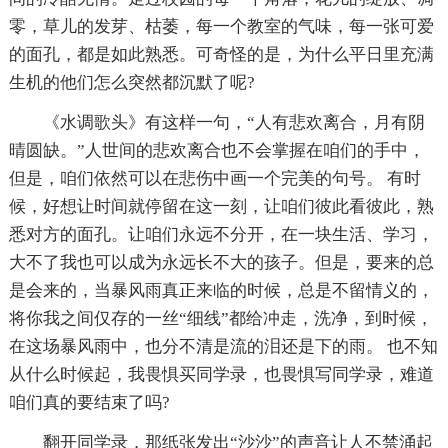
零，草儿的发芽、枯萎，每一个教室的气味，每一张可爱
的面孔，都是如此熟悉。可奇怪的是，为什么平日里充满
生机的他们怎么突然都沉默了呢?
《水调歌头》有这样一句，“人有悲欢离合，月有阴
晴圆缺。”人世间的悲欢离合也不会掌握在咱们的手中，
但是，咱们依然可以在悲伤中画一个完美的句号。 有时
候，好想让时间就停留在这一刻，让咱们彼此看彼此，熟
悉对方的面孔。让咱们永远不分开，在一块生活、学习，
大不了我也可以成为永远长不大的孩子。但是，要来的总
是会来的，当暴风雨真正来临的时候，总是不留情义的，
将你我之间仅存的一丝“细线”都给冲走，洗净，到时候，
在这场暴风雨中，也分不清是流的泪还是下的雨。 也不知
从什么时候起，我畏惧买同学录，也畏惧写同学录，难道
咱们真的要结束了吗?
翻开同学录，那纸张发出“沙沙”的声音让人不禁涌起