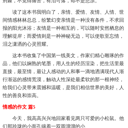
荆棘，不觉得痛苦，有泪可落，却不是悲凉。
读了这本书我明白了，亲情、爱情、友情、人情、世
间情感林林总总，纷繁幻变亲情是一种没有条件，不求回
报的阳光沐浴；友情是一种相互的，可以随时安然栖息的
理解堤岸；而爱情则是一种神秘无边，可以使歌至忘情，
泪之潇洒的心灵照耀。
这本书收集了中国第一线美文，作家们精心雕琢的作
品，他们以娴熟的笔墨，用人生的经历渲染，把生活里最
直接，最至情，最让人感动的人和事一滴地洒满现代人渐
行渐远的感情荒漠，触动人性深处最柔软的那一根神经，
给我们心灵带来震撼和温暖，是我们相信世界的美好，人
性的善良和崇高。
情感的作文 篇5
今天，我高高兴兴地回家看见两只可爱的小松鼠。他
们那玲珑的小面孔镶着一双圆溜溜的小