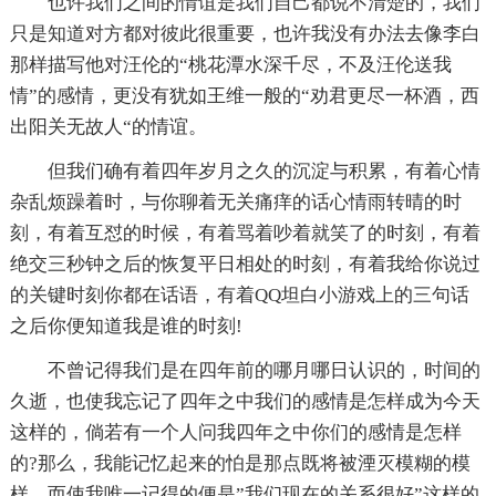
也许我们之间的情谊是我们自己都说不清楚的，我们
只是知道对方都对彼此很重要，也许我没有办法去像李白
那样描写他对汪伦的“桃花潭水深千尽，不及汪伦送我
情”的感情，更没有犹如王维一般的“劝君更尽一杯酒，西
出阳关无故人“的情谊。
但我们确有着四年岁月之久的沉淀与积累，有着心情
杂乱烦躁着时，与你聊着无关痛痒的话心情雨转晴的时
刻，有着互怼的时候，有着骂着吵着就笑了的时刻，有着
绝交三秒钟之后的恢复平日相处的时刻，有着我给你说过
的关键时刻你都在话语，有着QQ坦白小游戏上的三句话
之后你便知道我是谁的时刻!
不曾记得我们是在四年前的哪月哪日认识的，时间的
久逝，也使我忘记了四年之中我们的感情是怎样成为今天
这样的，倘若有一个人问我四年之中你们的感情是怎样
的?那么，我能记忆起来的怕是那点既将被湮灭模糊的模
样，而使我唯一记得的便是”我们现在的关系很好”这样的