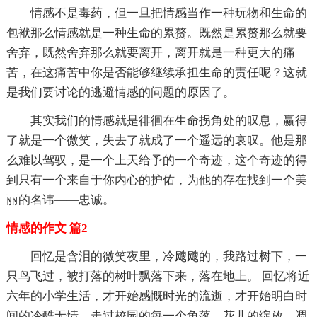
情感不是毒药，但一旦把情感当作一种玩物和生命的
包袱那么情感就是一种生命的累赘。既然是累赘那么就要
舍弃，既然舍弃那么就要离开，离开就是一种更大的痛
苦，在这痛苦中你是否能够继续承担生命的责任呢？这就
是我们要讨论的逃避情感的问题的原因了。
其实我们的情感就是徘徊在生命拐角处的叹息，赢得
了就是一个微笑，失去了就成了一个遥远的哀叹。他是那
么难以驾驭，是一个上天给予的一个奇迹，这个奇迹的得
到只有一个来自于你内心的护佑，为他的存在找到一个美
丽的名讳——忠诚。
情感的作文 篇2
回忆是含泪的微笑夜里，冷飕飕的，我路过树下，一
只鸟飞过，被打落的树叶飘落下来，落在地上。 回忆将近
六年的小学生活，才开始感慨时光的流逝，才开始明白时
间的冷酷无情。走过校园的每一个角落，花儿的绽放、凋