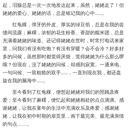
起，泪腺总是一次一次地发达起来，虽然，姥姥走了！但
姥姥的爱心、姥姥的话，总是铭记我的心中......。
红龟粿，弹牙的外皮、厚实的绿豆馅，总是在我的齿
缝间流露；麻糬，浓郁的花生粉香、香甜的糯米团，总是
充满着姥姥的味道。还记得姥姥在世时，时常打电话来家
里，问我们有没有吃饱？有没有穿暖？会不会冷？好多好
多的问候，虽然那时都觉得厌烦，觉得姥姥为什么那么啰
嗦？但现在，没了姥姥的问候，却感到寂寞。一通来电、
一句问候、一双粗糙的双手......，一直到现在我，都还盘
旋在我的脑海中......。
至今看到了红龟粿，便想起姥姥对我们的照顾及疼
爱；至今看到了麻糬，便忆起和姥姥相处的点点滴滴。感
谢姥姥，让我在童年的生活中充满欢乐及疼爱；感谢姥
姥，让我在初中时期的扉页里，画下最完美、最充满亲情
的句点……。