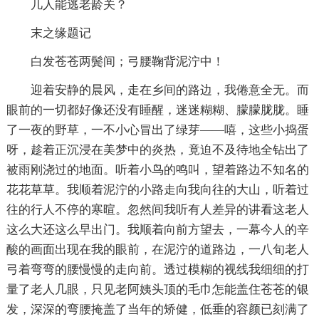
几人能逃老龄关？
末之缘题记
白发苍苍两鬓间；弓腰鞠背泥泞中！
迎着安静的晨风，走在乡间的路边，我倦意全无。而
眼前的一切都好像还没有睡醒，迷迷糊糊、朦朦胧胧。睡
了一夜的野草，一不小心冒出了绿芽——嘻，这些小捣蛋
呀，趁着正沉浸在美梦中的炎热，竟迫不及待地全钻出了
被雨刚浇过的地面。听着小鸟的鸣叫，望着路边不知名的
花花草草。我顺着泥泞的小路走向我向往的大山，听着过
往的行人不停的寒暄。忽然间我听有人差异的讲看这老人
这么大还这么早出门。我顺着向前方望去，一幕今人的辛
酸的画面出现在我的眼前，在泥泞的道路边，一八旬老人
弓着弯弯的腰慢慢的走向前。透过模糊的视线我细细的打
量了老人几眼，只见老阿姨头顶的毛巾怎能盖住苍苍的银
发，深深的弯腰掩盖了当年的矫健，低垂的容颜已刻满了