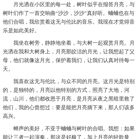
月光洒在小区里的每一处，树叶似乎在报答月亮，与
树叶们作了一首交响曲“沙沙，沙沙”真好听。蛐蛐也在与
他们合唱，我欣赏着这无与伦比的音乐。我现在才觉得音
乐是如此美好。
我坐在树旁，静静地坐着，与大树一起观赏月亮。月
光洒在我和大树身上，月亮那皎洁的月光，让我想起了父
母，他们就像这月光，保护着我们，让我们认真对待每一
天。
我喜欢这无与伦比，与众不同的月亮。这月光是特别
的，是独特的，月亮以他特别的方式，照亮了大地，河
流，山川，他们都收恩于月亮，是月亮从夜之黑暗里救了
他们，我的心曾想过：要是能把月亮摘下来，那人们该多
高兴。
蝉声的美好，不亚于蛐蛐与树叶的合唱。我想：如果
能让三者一起演奏，那这是好极了，加上月亮的轻歌曼