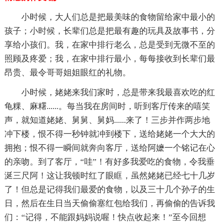
小时候，大人们总是把最美味的食物留给家中最小的
孩子；小时候，长辈们总是把最有趣的玩具及故事书，分
享给小孩们。我，在家中排行老么，总是受到无微不至的
照顾及疼爱；我，在家中排行最小，每每接收到长辈们最
昂贵、最令哥哥姐姐眼红的礼物。
小时候，姥姥来我们家时，总是带来我最喜欢吃的红
龟粿、麻糬......。每当我在房间时，听到客厅传来的嘻笑
声，就知道姥姥、舅舅、舅妈......来了！三步并作两步地
冲下楼，恨不得一秒钟就冲到楼下，送给姥姥一个大大的
拥抱；恨不得一瞬间就奔向客厅，送给阿嬷一个铭记在心
的亲吻。到了客厅，“哇”！有好多我爱吃的食物，令我垂
涎三尺阿！这让我顿时红了眼眶，虽然姥姥已经七十几岁
了！但总是记得我们最爱的食物，以及三十几个孙子的生
日，然后在生日当天偷偷塞红包给我们，再偷偷的告诉我
们：“记得，不能跟妈妈说喔！快点收起来！”至今回想