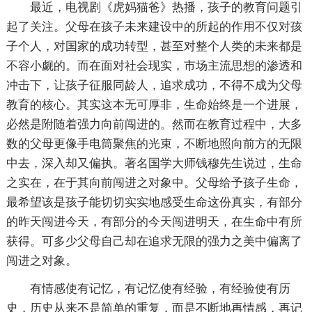
最近，电视剧《虎妈猫爸》热播，孩子的教育问题引
起了关注。父母在孩子未来建设中的所起的作用不仅对孩
子个人，对国家的成功转型，甚至对整个人类的未来都是
不容小觑的。而在面对社会现实，市场主流思想的渗透和
冲击下，让孩子征服同龄人，追求成功，不得不成为父母
教育的核心。其实这本无可厚非，生命始终是一个进展，
必然是附随着强力向前闯进的。然而在教育过程中，大多
数的父母更像手电筒聚焦的光束，不断地照向前方的无限
中去，深入却又偏执。著名国学大师钱穆先生说过，生命
之实在，在于其向前闯进之对象中。父母给予孩子生命，
最希望该是孩子能切切实实地感受生命这份真实，有部分
的昨天闯进今天，有部分的今天闯进明天，在生命中有所
获得。可多少父母自己却在追求无限的强力之美中偏离了
闯进之对象。
有情感使有记忆，有记忆使有经验，有经验使有历
史，历史从来不是简单的重复，而是不断地再情感，再记