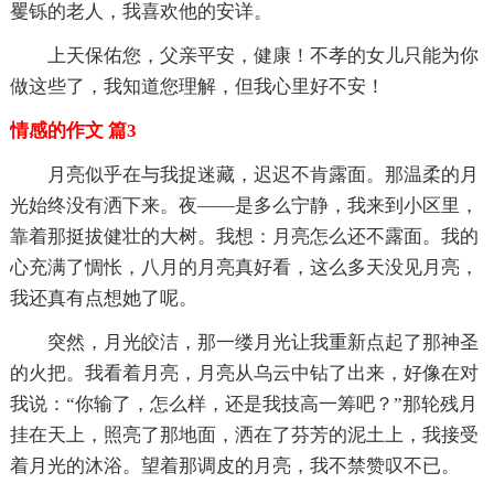
矍铄的老人，我喜欢他的安详。
上天保佑您，父亲平安，健康！不孝的女儿只能为你
做这些了，我知道您理解，但我心里好不安！
情感的作文 篇3
月亮似乎在与我捉迷藏，迟迟不肯露面。那温柔的月
光始终没有洒下来。夜——是多么宁静，我来到小区里，
靠着那挺拔健壮的大树。我想：月亮怎么还不露面。我的
心充满了惆怅，八月的月亮真好看，这么多天没见月亮，
我还真有点想她了呢。
突然，月光皎洁，那一缕月光让我重新点起了那神圣
的火把。我看着月亮，月亮从乌云中钻了出来，好像在对
我说：“你输了，怎么样，还是我技高一筹吧？”那轮残月
挂在天上，照亮了那地面，洒在了芬芳的泥土上，我接受
着月光的沐浴。望着那调皮的月亮，我不禁赞叹不已。