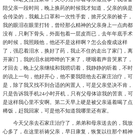
陪父亲一段时间，晚上换药的时候我才知道，父亲的病是
会传染的，我戴上口罩和一次性手套，掀开父亲的被子，
我的眼泪在眼里打转，曾经那么精神的父亲身上一点肉都
没有，只剩下骨头，外面包着一层皮而已，去年年底手术
的时候，我照顾他，他还不是这样啊？怎么会瘦成这样
了，强忍着泪水，换好了药，我止不住的走出了家门，离
开家门，我的泪水就哗哗的下来了，哽咽着声音哭累了，
才回去，晚上父亲继续和我唠叨着，我静静的听着，不时
的说上一句，他好开心，他不要我陪他去石家庄治疗，可
是，除了我又找不到合适的闲置人，可是父亲坚决不肯，
只是告诉我手机24小时开机，只有父母体谅我的苦衷，可
是这样我心里不安啊。第二天早上硬是被父亲逼着喝了点
稀饭，赶我回家，可是他不知道我哪里还有家。
今天父亲去石家庄治疗了，弟弟和母亲送去的，我放
心多了，在这里祈祷父亲，早日康复，恢复以往那个精神