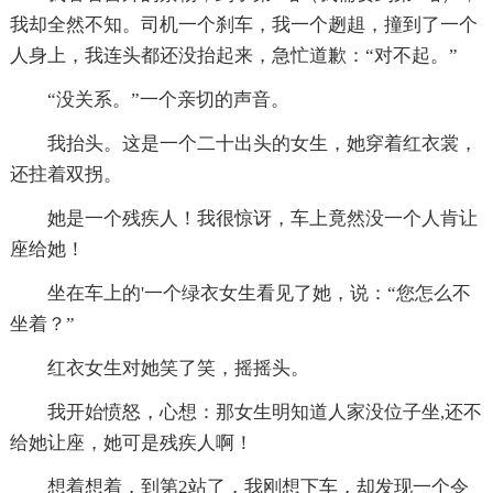
我却全然不知。司机一个刹车，我一个趔趄，撞到了一个
人身上，我连头都还没抬起来，急忙道歉：“对不起。”
“没关系。”一个亲切的声音。
我抬头。这是一个二十出头的女生，她穿着红衣裳，
还拄着双拐。
她是一个残疾人！我很惊讶，车上竟然没一个人肯让
座给她！
坐在车上的'一个绿衣女生看见了她，说：“您怎么不
坐着？”
红衣女生对她笑了笑，摇摇头。
我开始愤怒，心想：那女生明知道人家没位子坐,还不
给她让座，她可是残疾人啊！
想着想着，到第2站了，我刚想下车，却发现一个令