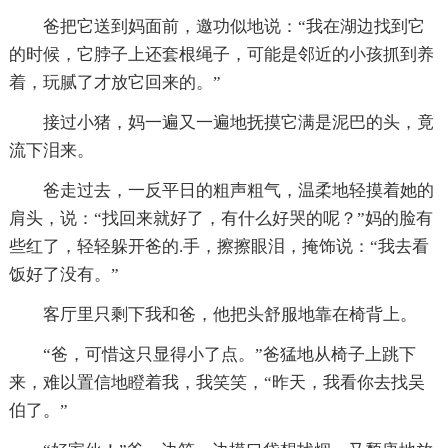
爸把它送到妈面前，邀功似地说：“我在湖边找到它
的时候，它脖子上还套根绳子，可能是邻近的小孩抓到养
着，玩腻了才放它回来的。”
接过小猪，妈一遍又一遍地抚摸它满是泥巴的头，竟
流下泪来。
爸走过去，一反平日的粗声粗气，温柔地轻摸着她的
肩头，说：“找回来就好了，有什么好哭的呢？”妈的脸有
些红了，轻轻躲开爸的.手，擦擦眼泪，掩饰说：“我去看
饭好了没有。”
客厅里只剩下我和爸，他把头舒服地靠在椅背上。
“爸，可惜这只显得小了点。”爸猛地从椅子上跳下
来，难以置信地瞪着我，我笑笑，“昨天，我看你去找吴
伯了。”