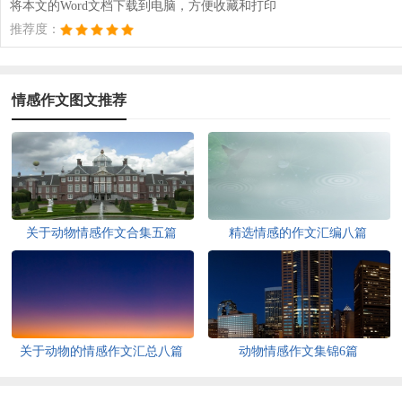
将本文的Word文档下载到电脑，方便收藏和打印
推荐度：
情感作文图文推荐
关于动物情感作文合集五篇
精选情感的作文汇编八篇
关于动物的情感作文汇总八篇
动物情感作文集锦6篇