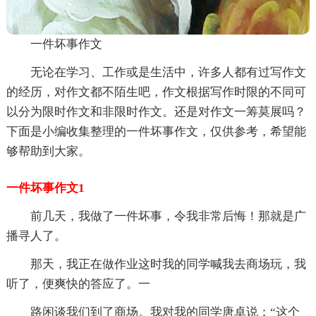
一件坏事作文
无论在学习、工作或是生活中，许多人都有过写作文
的经历，对作文都不陌生吧，作文根据写作时限的不同可
以分为限时作文和非限时作文。还是对作文一筹莫展吗？
下面是小编收集整理的一件坏事作文，仅供参考，希望能
够帮助到大家。
一件坏事作文1
前几天，我做了一件坏事，令我非常后悔！那就是广
播寻人了。
那天，我正在做作业这时我的同学喊我去商场玩，我
听了，便爽快的答应了。一
路闲谈我们到了商场。我对我的同学唐卓说：“这个