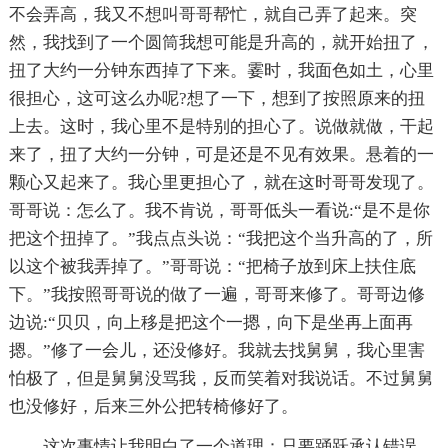
不会弄高，我又不想叫哥哥帮忙，就自己弄了起来。突
然，我找到了一个圆筒我想可能是升高的，就开始扭了，
扭了大约一分钟东西掉了下来。霎时，我面色如土，心里
很担心，这可这么办呢?想了一下，想到了按照原来的扭
上去。这时，我心里不是特别的担心了。说做就做，干起
来了，扭了大约一分钟，可是还是不见有效果。悬着的一
颗心又起来了。我心里更担心了，就在这时哥哥发现了。
哥哥说：怎么了。我不肯说，哥哥低头一看说:“是不是你
把这个扭掉了。”我点点头说：“我把这个当升高的了，所
以这个被我弄掉了。”哥哥说：“把椅子放到床上扶住底
下。”我按照哥哥说的做了一遍，哥哥来修了。哥哥边修
边说:“贝贝，向上移是把这个一摁，向下是坐再上面再
摁。”修了一会儿，还没修好。我就去找舅舅，我心里害
怕极了，但是舅舅没骂我，反而笑着对我说话。不过舅舅
也没修好，后来三外公把转椅修好了。
这次事情让我明白了一个道理：只要踊跃承认错误，