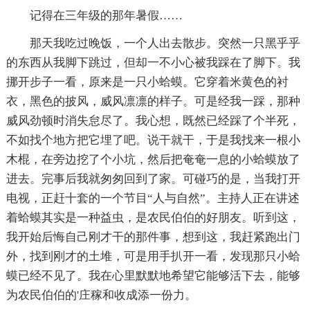
记得在三年级的那年暑假……
那天我吃过晚饭，一个人出去散步。突然一只黑乎乎
的东西从我脚下跳过，但却一不小心被我踩在了脚下。我
挪开步子一看，原来是一只小蛤蟆。它穿着米黄色的衬
衣，黑色的披风，威风凛凛的样子。可是经我一踩，那种
威风劲顿时消失怠尽了。我心想，既然已经踩了个半死，
不如找个地方把它埋了吧。说干就干，于是我找来一根小
木棍，在旁边挖了个小坑，然后把奄奄一息的小蛤蟆放了
进去。完事后我就匆匆回到了家。可碰巧的是，当我打开
电视，正赶十套的一个节目“人与自然”。主持人正在讲述
着蛤蟆其实是一种益虫，是农民伯伯的好朋友。听到这，
我开始后悔自己刚才干的那件事，想到这，我赶紧跑出门
外，找到刚才的土堆，可是用手扒开一看，发现那只小蛤
蟆已经不见了。我在心里默默地希望它能够活下去，能够
为农民伯伯的'庄稼和收成添一份力。