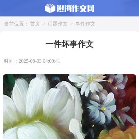
当前位置：
首页
>
话题作文
>
事件作文
一件坏事作文
时间：2025-08-03 04:00:41