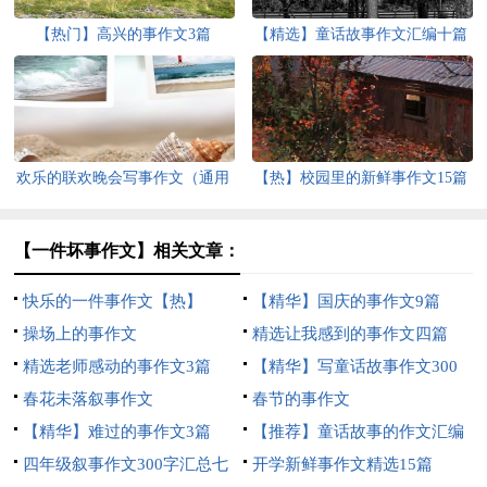
【热门】高兴的事作文3篇
【精选】童话故事作文汇编十篇
欢乐的联欢晚会写事作文（通用
【热】校园里的新鲜事作文15篇
37篇）
【一件坏事作文】相关文章：
快乐的一件事作文【热】
【精华】国庆的事作文9篇
操场上的事作文
精选让我感到的事作文四篇
精选老师感动的事作文3篇
【精华】写童话故事作文300
春花未落叙事作文
字三篇
春节的事作文
【精华】难过的事作文3篇
【推荐】童话故事的作文汇编
四年级叙事作文300字汇总七
六篇
开学新鲜事作文精选15篇