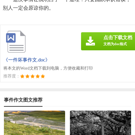
别人一定会原谅你的。
点击下载文档
文档为doc格式
《一件坏事作文.doc》
将本文的Word文档下载到电脑，方便收藏和打印
推荐度：
事件作文图文推荐