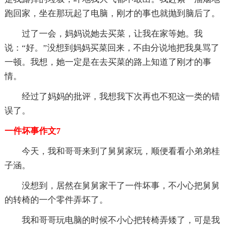
跑回家，坐在那玩起了电脑，刚才的事也就抛到脑后了。
过了一会，妈妈说她去买菜，让我在家等她。我
说：“好。”没想到妈妈买菜回来，不由分说地把我臭骂了
一顿。我想，她一定是在去买菜的路上知道了刚才的事
情。
经过了妈妈的批评，我想我下次再也不犯这一类的错
误了。
一件坏事作文7
今天，我和哥哥来到了舅舅家玩，顺便看看小弟弟桂
子涵。
没想到，居然在舅舅家干了一件坏事，不小心把舅舅
的转椅的一个零件弄坏了。
我和哥哥玩电脑的时候不小心把转椅弄矮了，可是我