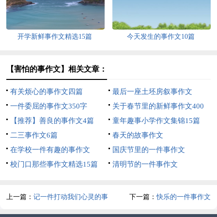
开学新鲜事作文精选15篇
今天发生的事作文10篇
【害怕的事作文】相关文章：
有关烦心的事作文四篇
最后一座土坯房叙事作文
一件委屈的事作文350字
关于春节里的新鲜事作文400
【推荐】善良的事作文4篇
字汇编10篇
童年趣事小学作文集锦15篇
二三事作文6篇
春天的故事作文
在学校一件有趣的事作文
国庆节里的一件事作文
校门口那些事作文精选15篇
清明节的一件事作文
上一篇：
记一件打动我们心灵的事
下一篇：
快乐的一件事作文
作文