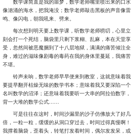
数学课简直是我的噩梦，数学老师嘴里喷出来的口水
像汹涌的海水，把我淹没；数学老师敲击黑板的声音像雷
鸣、像闪电，朝我吼来、劈来。
每次想到明天要上数学课，听数学老师唠叨，心里立
刻会打一个死结，脑袋里只剩下浆糊、乱麻，本在天堂享
受，忽然间被恶魔捆到了十八层地狱，满满的痛苦倾注全
身，难过的滋味像剧毒的毒药在我的身体里蔓延，我痛苦
不堪。
铃声未响，数学老师早早便来到教室，这就意味着我
要提早翻开枯燥无味的数学书本；意味着我又要深陷一个
名叫数学的沼泽；还意味着我要听一大串的阿拉伯数字，
背一大堆的数学公式……
可是往往在这时，时间沙漏里的沙子仿佛放大了好几
倍，一粒一粒，缓缓的从洞口穿过去，时间过得真慢啊！
我撑着脑袋，歪着头，转笔打发着时间，偶尔发发呆，或