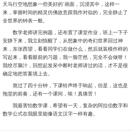
天马行空地想象一些美好的`画面，沉浸其中，这样一
来，掌握时间的精灵仿佛故意跟我作对似的，完全静止了
全世界的钟表一般。
数学老师讲完例题，还布置了课堂作业，班上一下子
安静下来，我立刻惊醒了，从想象中的奇幻世界回过神
来，东张西望，看看同学们在做什么，然后就装模作样的
写起来，看着眼前的习题，我一脸茫然，完全不会做呀！
我绞尽脑汁，回想起发呆中断时老师讲过的话，才不是很
确定地把答案填上去。
熬过了四十分钟，下课铃声终于响起，但是，这也是
拖堂的前奏，还有一个课间，唉！真痛苦！
我最害怕数学课，希望有一天，复杂的阿拉伯数字和
数学公式在我眼里能像语文汉字一样有趣。