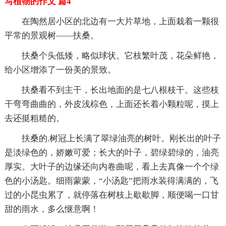
写植物的作文 篇4
在陶然居小区的北边有一大片草地，上面栽着一颗很
平常的景观树——扶桑。
扶桑个头低矮，略似球状。它枝繁叶茂，花朵鲜艳，
给小区增添了一份美的景致。
扶桑看不到主干，长出地面的是七八根枝干。这些枝
干弯弯曲曲的，外皮浅棕色，上面还长着小颗粒呢，摸上
去还挺粗糙的。
扶桑的.树冠上长满了翠绿油亮的树叶。刚长出的叶子
是淡绿色的，娇嫩可爱；长大的叶子，碧绿碧绿的，油亮
厚实。大叶子的边缘还向内卷曲呢，看上去真像一个个绿
色的小汤匙。细雨蒙蒙，“小汤匙”把雨水装得满满的，飞
过的小昆虫累了，就停落在树枝上歇歇脚，顺便喝一口甘
甜的雨水，多么惬意啊！