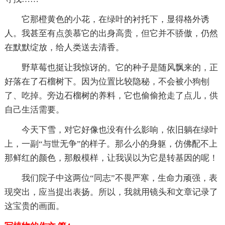
它那橙黄色的小花，在绿叶的衬托下，显得格外诱
人。我甚至有点羡慕它的出身高贵，但它并不骄傲，仍然
在默默绽放，给人类送去清香。
野草莓也挺让我惊讶的。它的种子是随风飘来的，正
好落在了石榴树下。因为位置比较隐秘，不会被小狗刨
了、吃掉。旁边石榴树的养料，它也偷偷抢走了点儿，供
自己生活需要。
今天下雪，对它好像也没有什么影响，依旧躺在绿叶
上，一副“与世无争”的样子。那么小的身躯，仿佛配不上
那鲜红的颜色，那般模样，让我误以为它是转基因的呢！
我们院子中这两位“同志”不畏严寒，生命力顽强，表
现突出，应当提出表扬。所以，我就用镜头和文章记录了
这宝贵的画面。