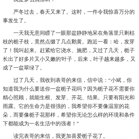
严冬过去，春天又来了。这时，一件令我惊喜万分的
事发生了。
一天我无意间瞟了一眼那盆静静地呆在角落里只剩枯
枝的栀子枝，竟然点缀了几点鹅黄。跑近一看：哈，发芽
了！我叫起来。赶紧给它浇水、施肥，又过了几天，栀子
长出了好多片又小又嫩的'叶子，后来，叶子越来越多，又
成了一盆翠绿了。
过了几天，我收到表哥的来信，信中说：“小斌，你
知道我为什么要送你一盆栀子花吗？因为栀子花不需要你
精心照顾，就能生根、发芽、开花、结果。只要有阳光和
雨露。它的生命力是很强的，我希望你不要像温室的花
朵，而要像栀子花那样，希望你无论怎么样的环境和条件
下都能成为一名生活中的强者！”
读完表哥的来信，我更加喜爱栀子花了。