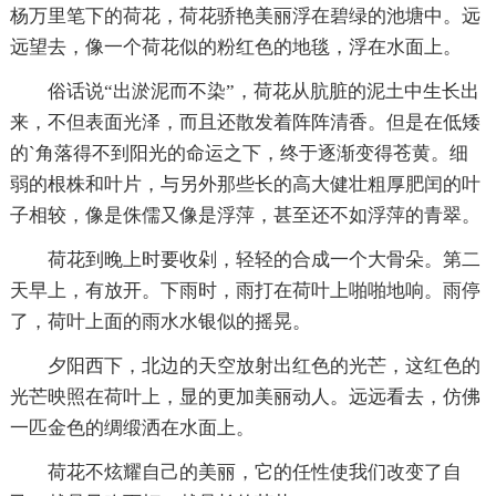
杨万里笔下的荷花，荷花骄艳美丽浮在碧绿的池塘中。远
远望去，像一个荷花似的粉红色的地毯，浮在水面上。
俗话说“出淤泥而不染”，荷花从肮脏的泥土中生长出
来，不但表面光泽，而且还散发着阵阵清香。但是在低矮
的`角落得不到阳光的命运之下，终于逐渐变得苍黄。细
弱的根株和叶片，与另外那些长的高大健壮粗厚肥闰的叶
子相较，像是侏儒又像是浮萍，甚至还不如浮萍的青翠。
荷花到晚上时要收剁，轻轻的合成一个大骨朵。第二
天早上，有放开。下雨时，雨打在荷叶上啪啪地响。雨停
了，荷叶上面的雨水水银似的摇晃。
夕阳西下，北边的天空放射出红色的光芒，这红色的
光芒映照在荷叶上，显的更加美丽动人。远远看去，仿佛
一匹金色的绸缎洒在水面上。
荷花不炫耀自己的美丽，它的任性使我们改变了自