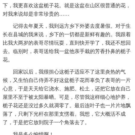
下，我更喜欢这盆栀子花。就是这盆在山区很普通的花，
对我来说却是非常珍贵的……
记得去年夏天，我到远方乡下外婆去度暑假。对于生
长在县城的我来说，乡下的一切都是新鲜有趣的。我跟着
比我大两岁的表哥尽情玩耍，直到快开学了，我还不想回
去。临别时，表哥送给我一盆他亲手栽的芳香扑鼻的栀子
花。
回家以后，我很担心这栀子适应不了这里炎热的气
候，又生怕自己侍弄不好这盆栀子花而辜负了表哥的一片
心意，于是天天给它浇水、施肥、松土，还把它放在自己
屋里不至于被太阳暴晒。可是，尽管我这样细心地护养，
栀子花还是没过多久就凋零了。最后连叶子也一片片地飘
落了，只剩下光杆在那里支愣着。我想，它大概活不成
了，于是把它放到院子一个角落去了。
我是多么惋惜啊！