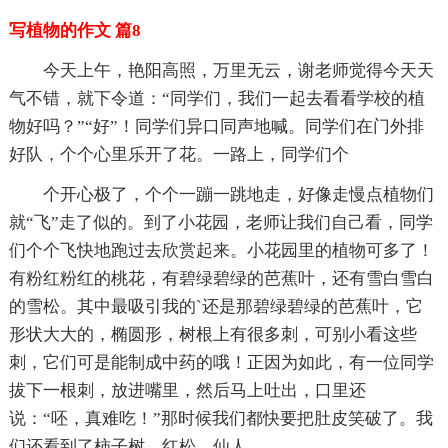
写植物的作文 篇8
今天上午，艳阳高照，万里无云，谢老师觉得今天天
气不错，就下令道：“同学们，我们一起去看看学校的植
物好吗？”“好”！同学们异口同声地喊。同学们在门外排
好队，个个心里乐开了花。一路上，同学们个
个开心极了，个个一蹦一跳地走，好像走慢点植物们
就“飞”走了似的。到了小花园，老师让我们自己看，同学
们个个飞快地跑过去欣赏起来。小花园里的植物可多了！
有粉红粉红的桃花，有碧绿碧绿的芭蕉叶，还有雪白雪白
的雪松。其中最吸引我的`还是那碧绿碧绿的芭蕉叶，它
形状大大的，椭圆形，树根上有很多刺，可别小看这些
刺，它们可是能制成中药的哦！正因为如此，有一位同学
拔下一根刺，放进嘴里，然后马上吐出，口里还
说：“呸，真难吃！”那时候我们都快要把肚皮笑破了。我
们还看到了柿子树、红松、仙人