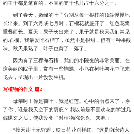
的主干都是笔直的，不直的支干也只占十六分之一。
到了春天，嫩绿的叶子分别从每一根枝的顶端慢慢地
长出来。到了六月或七月时，石榴花就盛开了，红色花瓣
重叠而长。夏天，果子长出来了，果子就是秋天我们常见
的.石榴。我最爱吃石榴了，虽然不是很甜，但有一种果酸
味。秋天果熟了，叶子也黄了、落了。
因为有了三棵海石榴，我们的小院变的非常美丽。在
这美丽的院子里，常有一些蝴蝶、小鸟在树叶与花中飞来
飞去，呈现出一片勃勃生机。
写植物的作文 篇2
母亲呵！你是荷叶，我是红莲。心中的雨点来了，除
了你，谁是我天空下的荫庇？ 我以前是不喜欢花的学过几
偏课文之后，使我改变了对植物的冷淡。 来源：
“接天莲叶无穷碧，映日荷花别样红。”这是南宋诗人