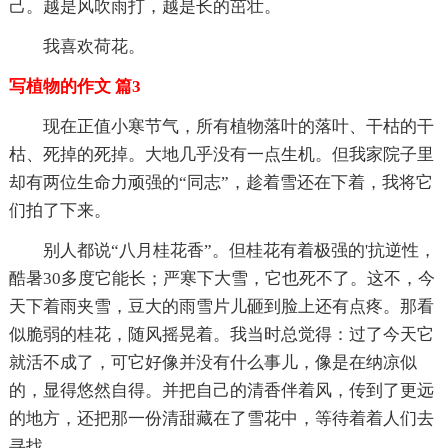
己。越是风吹雨打，越是长的茁壮。
我喜欢荷花。
写植物的作文 篇3
现在正值小寒节气，所有植物落叶的落叶、干枯的干
枯、死掉的死掉。大地几乎没有一点生机。但我家院子里
却有两位生命力顽强的“同志”，趁着雪还在下着，我将它
们拍了下来。
别人都说“八月桂花香”。但桂花有着极强的'抗逆性，
酷暑30多度它能长；严寒下大雪，它也死不了。这不，今
天下着雨夹雪，豆大的雨雪片儿砸到脸上还有点疼。那看
似脆弱的桂花，随风摇晃着。我当时总觉得：过了今天它
就活不成了，可它好像并没有什么事儿，像是在纳凉似
的，显得悠然自得。并把自己的清香伴着风，传到了更远
的地方，还把那一份清甜藏在了雪花中，等待着着人们去
寻找……