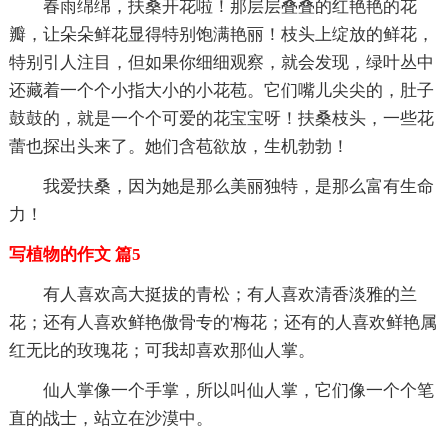
春雨绵绵，扶桑开花啦！那层层叠叠的红艳艳的花
瓣，让朵朵鲜花显得特别饱满艳丽！枝头上绽放的鲜花，
特别引人注目，但如果你细细观察，就会发现，绿叶丛中
还藏着一个个小指大小的小花苞。它们嘴儿尖尖的，肚子
鼓鼓的，就是一个个可爱的花宝宝呀！扶桑枝头，一些花
蕾也探出头来了。她们含苞欲放，生机勃勃！
我爱扶桑，因为她是那么美丽独特，是那么富有生命
力！
写植物的作文 篇5
有人喜欢高大挺拔的青松；有人喜欢清香淡雅的兰
花；还有人喜欢鲜艳傲骨专的'梅花；还有的人喜欢鲜艳属
红无比的玫瑰花；可我却喜欢那仙人掌。
仙人掌像一个手掌，所以叫仙人掌，它们像一个个笔
直的战士，站立在沙漠中。