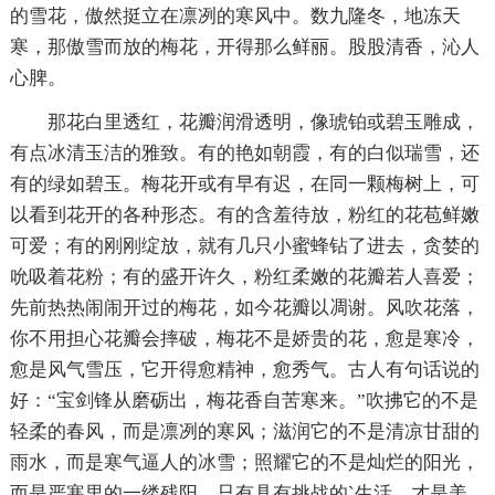
的雪花，傲然挺立在凛冽的寒风中。数九隆冬，地冻天
寒，那傲雪而放的梅花，开得那么鲜丽。股股清香，沁人
心脾。
那花白里透红，花瓣润滑透明，像琥铂或碧玉雕成，
有点冰清玉洁的雅致。有的艳如朝霞，有的白似瑞雪，还
有的绿如碧玉。梅花开或有早有迟，在同一颗梅树上，可
以看到花开的各种形态。有的含羞待放，粉红的花苞鲜嫩
可爱；有的刚刚绽放，就有几只小蜜蜂钻了进去，贪婪的
吮吸着花粉；有的盛开许久，粉红柔嫩的花瓣若人喜爱；
先前热热闹闹开过的梅花，如今花瓣以凋谢。风吹花落，
你不用担心花瓣会摔破，梅花不是娇贵的花，愈是寒冷，
愈是风气雪压，它开得愈精神，愈秀气。古人有句话说的
好：“宝剑锋从磨砺出，梅花香自苦寒来。”吹拂它的不是
轻柔的春风，而是凛冽的寒风；滋润它的不是清凉甘甜的
雨水，而是寒气逼人的冰雪；照耀它的不是灿烂的阳光，
而是严寒里的一缕残阳。只有具有挑战的`生活，才是美