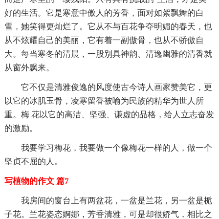
好的生活。它是寒意中傲人的芳香，面对如絮飘舞的白
雪，她笑得更灿烂了。它从不与百花争夺明媚的春天，也
从不炫耀自己的美丽，它有着一副傲骨，也从不骄傲自
大。每当寒冬的清晨，一股别具神韵、清逸幽雅的清香就
从窗外飘来。
它不仅是清雅俊逸的风度使古今诗人画家赞美它，更
以它的冰肌玉骨，凌寒留香被喻为民族的精华为世人所
重。梅 花以它的高洁、坚强、谦虚的品格，给人立志奋发
的激励。
我要学习梅花，我要做一个像梅花一样的人，做一个
坚贞不屈的人。
写植物的作文 篇7
我房间的窗台上有两盆花，一盆是兰花，另一盆是栀
子花。兰花姿态婀娜，芳香清雅，可是却很娇气，相比之