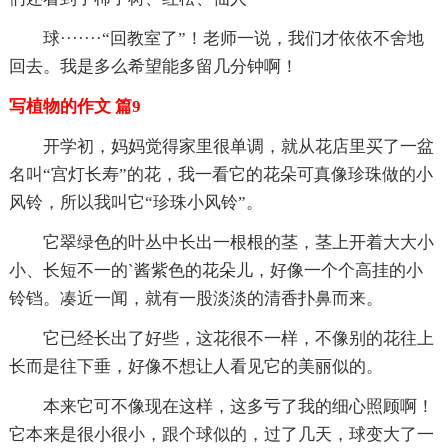
球·······“回教室了”！老师一说，我们才依依不舍地
回去。我是多么希望能多留几分钟啊！
写植物的作文 篇9
开学初，妈妈觉得家里很单调，就从花店里买了一盆
名叫“宫灯长寿”的花，我一看它的花朵可真像珍珠做的小
风铃，所以我叫它“珍珠小风铃”。
它翠绿色的叶丛中长出一根根的茎，茎上开着大大小
小、长短不一的`酱紫色的花朵儿，好像一个个高挂的小
铃铛。凑近一闻，就有一股淡淡的清香扑鼻而来。
它已经长出了好些，这花很不一样，不像别的花往上
长而是往下垂，好像不想让人看见它的美丽似的。
本来它可不像现在这样，这多亏了我的细心照顾啊！
它本来是很小很小，跟个球似的，过了几天，球变大了一