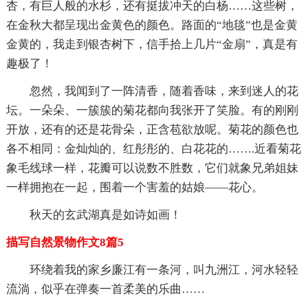
杏，有巨人般的水杉，还有挺拔冲天的白杨……这些树，
在金秋大都呈现出金黄色的颜色。路面的“地毯”也是金黄
金黄的，我走到银杏树下，信手拾上几片“金扇”，真是有
趣极了！
忽然，我闻到了一阵清香，随着香味，来到迷人的花
坛。一朵朵、一簇簇的菊花都向我张开了笑脸。有的刚刚
开放，还有的还是花骨朵，正含苞欲放呢。菊花的颜色也
各不相同：金灿灿的、红彤彤的、白花花的…….近看菊花
象毛线球一样，花瓣可以说数不胜数，它们就象兄弟姐妹
一样拥抱在一起，围着一个害羞的姑娘――花心。
秋天的玄武湖真是如诗如画！
描写自然景物作文8篇5
环绕着我的家乡廉江有一条河，叫九洲江，河水轻轻
流淌，似乎在弹奏一首柔美的乐曲……