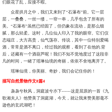
们眼花了乱，应接不暇。
众星拱月之中，我们又来到了“石瀑布”前。它一层
层，一叠叠，一丝一缕，一帘一串，几乎包含了所有的
美。“石瀑布”虽然已经固了，但仍象在流动，是那么细
腻，那么轻柔。这时，几位仙人印入了我的眼帘。它们仪
态端庄，大方高贵，仙气荡存。传说，其中一位特别爱喝
酒，常常是酒不离口，经过我的观察，看到了在他的.背
后，还藏有一个酒葫芦呢！我们不知不觉地度过了这段非
凡的时间，一睹了瑶琳仙境的奇丽，依依不舍地离开了。
瑶琳仙境，你美丽、奇妙，我们会记住你的！
描写自然景物作文8篇4
袅袅兮秋风，洞庭波兮朩下------这是屈原的一首《九
歌湘夫人》他赞美了洞庭湖，今天，就让我来赞美那毫不
逊色的玄武湖吧！