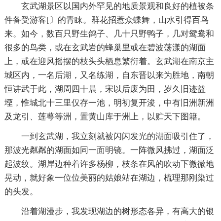
玄武湖景区以国内外罕见的地质景观和良好的植被条
件备受游客[〕的青睐。群花招惹众蝶舞，山水引得百鸟
来。如今，数百只野生鸽子、几十只野鸭子，几对鸳鸯和
很多的鸟类，或在玄武岩的蜂巢里或在碧波荡漾的湖面
上，或在迎风摇摆的枝头头栖息繁衍着。玄武湖在南京主
城区内，一名后湖，又名练湖，自东晋以来为胜地，南朝
恒讲武于此，湖周四十晨，宋以后废为田，岁久旧迹益
堙，惟城北十三里仅存一池，明初复开浚，中有旧洲新洲
及龙引、莲萼等洲，置黄山库于洲上，以贮天下图籍。
一到玄武湖，我立刻就被闪闪发光的湖面吸引住了，
那波光粼粼的湖面如同一面明镜。一阵微风拂过，湖面泛
起波纹。湖岸边种着许多杨柳，枝条在风的吹动下微微地
晃动，就好象一位位美丽的姑娘站在湖边，梳理那刚染过
的头发。
沿着湖漫步，我发现湖边的树形态各异，有高大的银