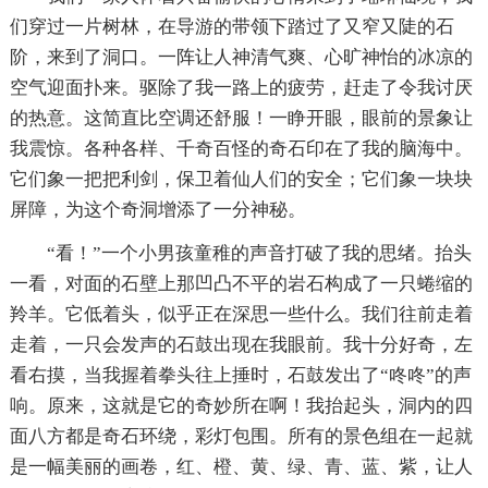
们穿过一片树林，在导游的带领下踏过了又窄又陡的石
阶，来到了洞口。一阵让人神清气爽、心旷神怡的冰凉的
空气迎面扑来。驱除了我一路上的疲劳，赶走了令我讨厌
的热意。这简直比空调还舒服！一睁开眼，眼前的景象让
我震惊。各种各样、千奇百怪的奇石印在了我的脑海中。
它们象一把把利剑，保卫着仙人们的安全；它们象一块块
屏障，为这个奇洞增添了一分神秘。
“看！”一个小男孩童稚的声音打破了我的思绪。抬头
一看，对面的石壁上那凹凸不平的岩石构成了一只蜷缩的
羚羊。它低着头，似乎正在深思一些什么。我们往前走着
走着，一只会发声的石鼓出现在我眼前。我十分好奇，左
看右摸，当我握着拳头往上捶时，石鼓发出了“咚咚”的声
响。原来，这就是它的奇妙所在啊！我抬起头，洞内的四
面八方都是奇石环绕，彩灯包围。所有的景色组在一起就
是一幅美丽的画卷，红、橙、黄、绿、青、蓝、紫，让人