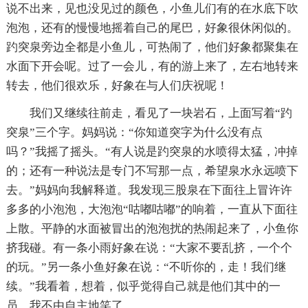
说不出来，见也没见过的颜色，小鱼儿们有的在水底下吹
泡泡，还有的慢慢地摇着自己的尾巴，好象很休闲似的。
趵突泉旁边全都是小鱼儿，可热闹了，他们好象都聚集在
水面下开会呢。过了一会儿，有的游上来了，左右地转来
转去，他们很欢乐，好象在与人们庆祝呢！
我们又继续往前走，看见了一块岩石，上面写着“趵
突泉”三个字。妈妈说：“你知道突字为什么没有点
吗？”我摇了摇头。“有人说是趵突泉的水喷得太猛，冲掉
的；还有一种说法是专门不写那一点，希望泉水永远喷下
去。”妈妈向我解释道。我发现三股泉在下面往上冒许许
多多的小泡泡，大泡泡“咕嘟咕嘟”的响着，一直从下面往
上散。平静的水面被冒出的泡泡扰的热闹起来了，小鱼你
挤我碰。有一条小雨好象在说：“大家不要乱挤，一个个
的玩。”另一条小鱼好象在说：“不听你的，走！我们继
续。”我看着，想着，似乎觉得自己就是他们其中的一
员，我不由自主地笑了。