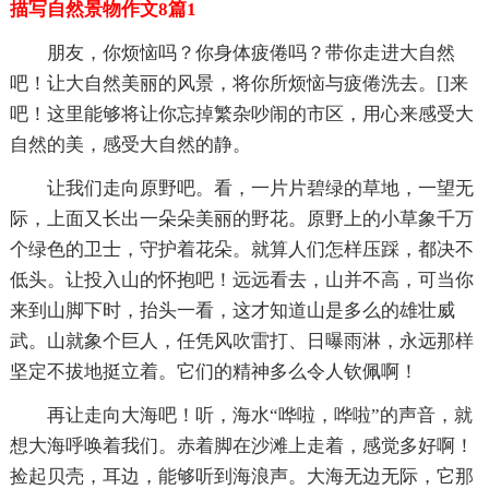
描写自然景物作文8篇1
朋友，你烦恼吗？你身体疲倦吗？带你走进大自然
吧！让大自然美丽的风景，将你所烦恼与疲倦洗去。[]来
吧！这里能够将让你忘掉繁杂吵闹的市区，用心来感受大
自然的美，感受大自然的静。
让我们走向原野吧。看，一片片碧绿的草地，一望无
际，上面又长出一朵朵美丽的野花。原野上的小草象千万
个绿色的卫士，守护着花朵。就算人们怎样压踩，都决不
低头。让投入山的怀抱吧！远远看去，山并不高，可当你
来到山脚下时，抬头一看，这才知道山是多么的雄壮威
武。山就象个巨人，任凭风吹雷打、日曝雨淋，永远那样
坚定不拔地挺立着。它们的精神多么令人钦佩啊！
再让走向大海吧！听，海水“哗啦，哗啦”的声音，就
想大海呼唤着我们。赤着脚在沙滩上走着，感觉多好啊！
捡起贝壳，耳边，能够听到海浪声。大海无边无际，它那