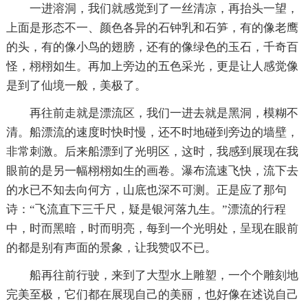
一进溶洞，我们就感觉到了一丝清凉，再抬头一望，
上面是形态不一、颜色各异的石钟乳和石笋，有的像老鹰
的头，有的像小鸟的翅膀，还有的像绿色的玉石，千奇百
怪，栩栩如生。再加上旁边的五色采光，更是让人感觉像
是到了仙境一般，美极了。
再往前走就是漂流区，我们一进去就是黑洞，模糊不
清。船漂流的速度时快时慢，还不时地碰到旁边的墙壁，
非常刺激。后来船漂到了光明区，这时，我感到展现在我
眼前的是另一幅栩栩如生的画卷。瀑布流速飞快，流下去
的水已不知去向何方，山底也深不可测。正是应了那句
诗：“飞流直下三千尺，疑是银河落九生。”漂流的行程
中，时而黑暗，时而明亮，每到一个光明处，呈现在眼前
的都是别有声面的景象，让我赞叹不已。
船再往前行驶，来到了大型水上雕塑，一个个雕刻地
完美至极，它们都在展现自己的美丽，也好像在述说自己