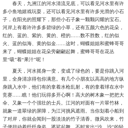
春天，九洲江的河水清流见底，可以看见河水里有许
多小鱼地嬉戏玩耍，还可以看见河水里有许多光滑的小石
子，在阳光的照耀下，那些小石子象一颗颗闪耀的宝石。
河岸上有着许许多多碧绿的小草，还有五颜六色的花朵，
红的、蓝的、紫的、黄的、橙的……数不胜数，红的似
火、蓝的似海、黄的似金……这时，蝴蝶姐姐和蜜蜂哥哥
来了，蝴蝶姐姐在花朵旁翩翩起舞，蜜蜂哥哥在花丛
里“吸”着“果汁”呢！
夏天，河水摇身一变，变成了绿色的，要是你跳入河
里，全身清凉得包你满意。有几个小朋友以高高的地方纵
身跳入水中，他们有的拿着水枪乱射，有的拿着球在水中
竞赛……瞧！他们玩得多开心啊！高大的树木象一把把大
伞、又象一个个强壮的士兵。江河的对面有一片翠竹林，
就象一道翠绿的屏障，为江河挑风遮雨。当你划着小船到
了对岸，你就会闻到一股淡淡的竹子清香。微风吹来，竹
子便扭动着纤纤身姿，婆娑起舞，不时发出“沙、沙”的轻