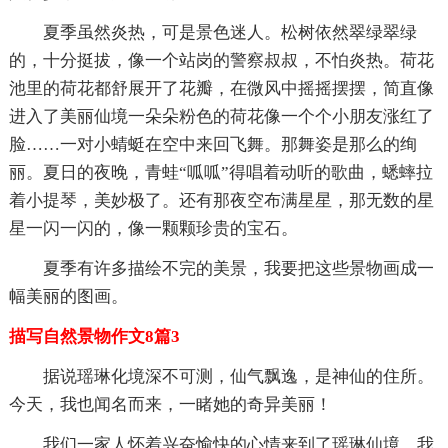
夏季虽然炎热，可是景色迷人。松树依然翠绿翠绿
的，十分挺拔，像一个站岗的警察叔叔，不怕炎热。荷花
池里的荷花都舒展开了花瓣，在微风中摇摇摆摆，简直像
进入了美丽仙境一朵朵粉色的荷花像一个个小朋友涨红了
脸……一对小蜻蜓在空中来回飞舞。那舞姿是那么的绚
丽。夏日的夜晚，青蛙“呱呱”得唱着动听的歌曲，蟋蟀拉
着小提琴，美妙极了。还有那夜空布满星星，那无数的星
星一闪一闪的，像一颗颗珍贵的宝石。
夏季有许多描绘不完的美景，我要把这些景物画成一
幅美丽的图画。
描写自然景物作文8篇3
据说瑶琳化境深不可测，仙气飘逸，是神仙的住所。
今天，我也闻名而来，一睹她的奇异美丽！
我们一家人怀着兴奋愉快的心情来到了瑶琳仙境，我