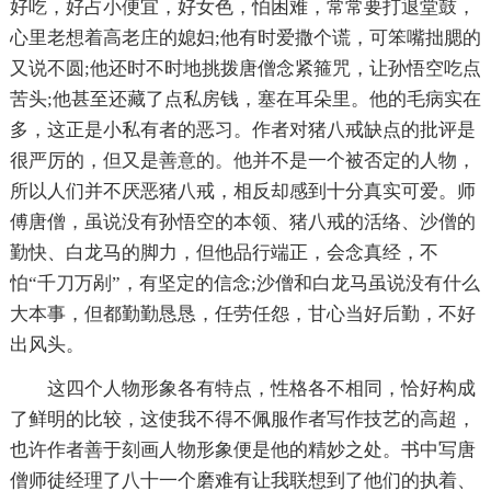
好吃，好占小便宜，好女色，怕困难，常常要打退堂鼓，
心里老想着高老庄的媳妇;他有时爱撒个谎，可笨嘴拙腮的
又说不圆;他还时不时地挑拨唐僧念紧箍咒，让孙悟空吃点
苦头;他甚至还藏了点私房钱，塞在耳朵里。他的毛病实在
多，这正是小私有者的恶习。作者对猪八戒缺点的批评是
很严厉的，但又是善意的。他并不是一个被否定的人物，
所以人们并不厌恶猪八戒，相反却感到十分真实可爱。师
傅唐僧，虽说没有孙悟空的本领、猪八戒的活络、沙僧的
勤快、白龙马的脚力，但他品行端正，会念真经，不
怕“千刀万剐”，有坚定的信念;沙僧和白龙马虽说没有什么
大本事，但都勤勤恳恳，任劳任怨，甘心当好后勤，不好
出风头。
这四个人物形象各有特点，性格各不相同，恰好构成
了鲜明的比较，这使我不得不佩服作者
写作技艺的高超，
也许作者善于刻画人物形象便是他的精妙之处。书中写唐
僧师徒经理了八十一个磨难有让我联想到了他们的执着、