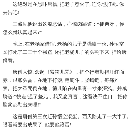
这绝对是在恐吓唐僧, 把老子惹火了, 连你也打死, 你
去告吧!
三藏见他说出这般恶话，心惊肉跳道：“徒弟呀，你
怎么就认真起来?”
晚上, 在老杨家借宿, 老杨的儿子是强盗一伙, 孙悟空
又打死了二三十个强盗, 还把老杨儿子的头割下来, 拧给唐
僧看。
唐僧大惊, 念起《紧箍儿咒》，把个行者勒得耳红面
赤，眼胀头昏，在地下打滚, 翻筋斗，竖蜻蜓，疼痛难
禁。把大圣咒倒在地，箍儿陷在肉里有一寸来深浅。并威
胁道:“快走!迟了些儿，我又念真言，这番决不住口，把你
脑浆都勒出来哩!”
这是唐僧第三次赶孙悟空滚蛋。西天路走了一大半了,
眼看就要出成果了, 他要他滚蛋!