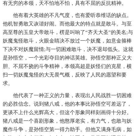
有无穷的本领，天不怕地不怕，具有不屈的反抗
精神。
他有着大英雄的不凡气度，也有爱听恭维话的缺点。
他机智勇敢又诙谐好闹。而他最大的特点就是敢斗。与至
高至尊的玉皇大帝敢斗，楞是叫响了“齐天大圣”的美名;与
妖魔鬼怪敢斗，火眼金睛决不放过一个妖魔，如意金箍棒
下决不对妖魔留情;与一切困难敢斗，决不退却低头。这就
是孙悟空，一个光彩夺目的神话英雄。孙悟空那种正义大
胆、不屈不挠的斗争
精神，本领高超是妖怪们的克星，横
扫一切妖魔鬼怪的大无畏气概，反映了人民的愿望和要
求。
他代表了一种正义的力量，表现出人民战胜一切困难
的必胜信念。说到猪八戒，他的本事比孙悟空可差远了，
更谈不上什么光辉高大，但这个形象同样刻画得十分好。
猪八戒是一个喜剧形象，他憨厚老实，有力气，也敢与妖
魔作斗争，是孙悟空第一得力助手。但他又满身毛病，如