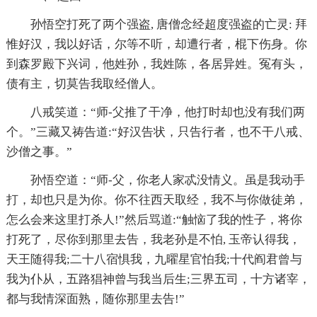
孙悟空打死了两个强盗, 唐僧念经超度强盗的亡灵: 拜
惟好汉，我以好话，尔等不听，却遭行者，棍下伤身。你
到森罗殿下兴词，他姓孙，我姓陈，各居异姓。冤有头，
债有主，切莫告我取经僧人。
八戒笑道：“师-父推了干净，他打时却也没有我们两
个。”三藏又祷告道:“好汉告状，只告行者，也不干八戒、
沙僧之事。”
孙悟空道：“师-父，你老人家忒没情义。虽是我动手
打，却也只是为你。你不往西天取经，我不与你做徒弟，
怎么会来这里打杀人!”然后骂道:“触恼了我的性子，将你
打死了，尽你到那里去告，我老孙是不怕, 玉帝认得我，
天王随得我;二十八宿惧我，九曜星官怕我;十代阎君曾与
我为仆从，五路猖神曾与我当后生;三界五司，十方诸宰，
都与我情深面熟，随你那里去告!”