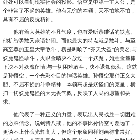
处处可以看到现实社会的投影。悟空是中第一主人公，是
个非常了不起的英雄。他有无穷的本领，天不怕地不怕，
具有不屈的反抗精神。
他有着大英雄的不凡气度，也有爱听恭维话的缺点。
他机智勇敢又诙谐好闹。而他最大的特点就是敢斗。与至
高至尊的玉皇大帝敢斗，楞是叫响了“齐天大圣”的美名;与
妖魔鬼怪敢斗，火眼金睛决不放过一个妖魔，如意金箍棒
下决不对妖魔留情;与一切困难敢斗，决不退却低头。这就
是孙悟空，一个光彩夺目的神话英雄。孙悟空那种正义大
胆、不屈不挠的斗争精神，本领高超是妖怪们的克星，横
扫一切妖魔鬼怪的大无畏气概，反映了人民的愿望和要
求。
他代表了一种正义的力量，表现出人民战胜一切困难
的必胜信念。说到猪八戒，他的本事比孙悟空可差远了，
更谈不上什么光辉高大，但这个形象同样刻画得非常好。