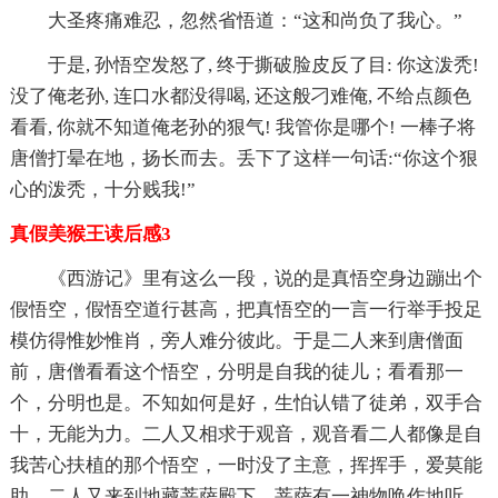
大圣疼痛难忍，忽然省悟道：“这和尚负了我心。”
于是, 孙悟空发怒了, 终于撕破脸皮反了目: 你这泼秃!
没了俺老孙, 连口水都没得喝, 还这般刁难俺, 不给点颜色
看看, 你就不知道俺老孙的狠气! 我管你是哪个! 一棒子将
唐僧打晕在地，扬长而去。丢下了这样一句话:“你这个狠
心的泼秃，十分贱我!”
真假美猴王读后感3
《西游记》里有这么一段，说的是真悟空身边蹦出个
假悟空，假悟空道行甚高，把真悟空的一言一行举手投足
模仿得惟妙惟肖，旁人难分彼此。于是二人来到唐僧面
前，唐僧看看这个悟空，分明是自我的徒儿；看看那一
个，分明也是。不知如何是好，生怕认错了徒弟，双手合
十，无能为力。二人又相求于观音，观音看二人都像是自
我苦心扶植的那个悟空，一时没了主意，挥挥手，爱莫能
助。二人又来到地藏菩萨殿下，菩萨有一神物唤作地听，