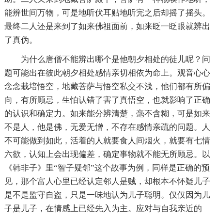
能辨世间万物，可是地听伏耳贴地听完之后却摇了摇头。
最终二人还是来到了如来佛祖面前，如来眨一眨眼就辨出
了真伪。
为什么唐僧不能辨出哪个是他朝夕相处的徒儿呢？问
题可能出在彼此朝夕相处感情亲切相依为命上。观音心心
念念栽培悟空，地藏菩萨与悟空私交不浅，他们都有所偏
向，有所顾忌，生怕认错了害了真悟空，也就影响了正确
的认识和确定力。如来能分辨清楚，毫不含糊，可是如来
不是人，他是佛，无爱无憎，不存在感情亲疏的问题。人
不可能做到如此，活着的人就要食人间烟火，就要有七情
六欲，认知上会出现偏差，确定事物就不能无所顾忌。以
《韩非子》里“智子疑邻”这个故事为例，同样是正确的预
见，那个富人心里已经认定邻人是贼，却根本不怀疑儿子
是不是监守自盗，只是一味地认为儿子聪明。仅仅因为儿
子是儿子，在情感上已经先入为主。应对与自我亲近的