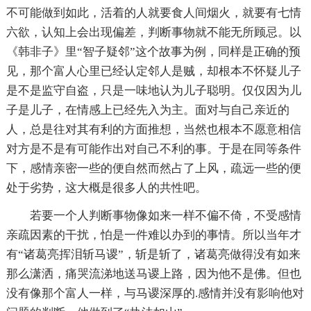
不可能做到如此，活着的人就要食人间烟火，就要有七情
六欲，认知上会出现偏差，判断事物就不能无所顾忌。以
《韩非子》里“智子疑邻”这个故事为例，同样是正确的预
见，那个富人心里已经认定邻人是贼，却根本不怀疑儿子
是不是监守自盗，只是一味地认为儿子聪明。仅仅因为儿
子是儿子，在情感上已经先入为主。面对与自己亲近的
人，总是往对其有利的方面推想，当然也根本不愿意相信
对方是不是有可能作出对自己不利的事。于是在同等条件
下，感情亲密一些的便自然而然占了上风，疏远一些的便
处于劣势，这大概是很多人的共性吧。
若要一个人判断事物像如来一样不偏不倚，不受感情
亲疏因素的干扰，怕是一件难以办到的事情。所以当年才
有“诸葛亮挥泪斩马谡”，斩是斩了，诸葛亮做得没有如来
那么潇洒，痛哭流涕地送马谡上路，因为他不是佛。但也
没有像那个富人一样，与马谡深厚的.感情并没有影响他对