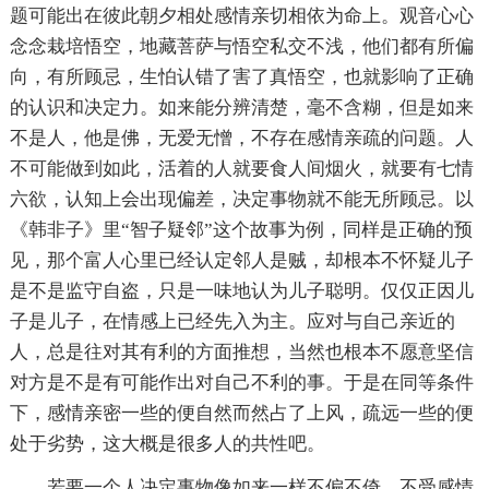
题可能出在彼此朝夕相处感情亲切相依为命上。观音心心
念念栽培悟空，地藏菩萨与悟空私交不浅，他们都有所偏
向，有所顾忌，生怕认错了害了真悟空，也就影响了正确
的认识和决定力。如来能分辨清楚，毫不含糊，但是如来
不是人，他是佛，无爱无憎，不存在感情亲疏的问题。人
不可能做到如此，活着的人就要食人间烟火，就要有七情
六欲，认知上会出现偏差，决定事物就不能无所顾忌。以
《韩非子》里“智子疑邻”这个故事为例，同样是正确的预
见，那个富人心里已经认定邻人是贼，却根本不怀疑儿子
是不是监守自盗，只是一味地认为儿子聪明。仅仅正因儿
子是儿子，在情感上已经先入为主。应对与自己亲近的
人，总是往对其有利的方面推想，当然也根本不愿意坚信
对方是不是有可能作出对自己不利的事。于是在同等条件
下，感情亲密一些的便自然而然占了上风，疏远一些的便
处于劣势，这大概是很多人的共性吧。
若要一个人决定事物像如来一样不偏不倚，不受感情