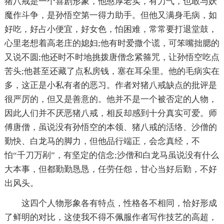
猪八戒是一个喜剧形象，他憨厚老实，有力气，也敢与妖
魔作斗争，是孙悟空第一得力助手。但他又满身毛病，如
好吃，好占小便宜，好女色，怕困难，常常要打退堂鼓，
心里老想着高老庄的媳妇;他有时爱撒个谎，可笨嘴拙腮的
又说不圆;他还时不时地挑拨唐僧念紧箍咒，让孙悟空吃点
苦头;他甚至还藏了点私房钱，塞在耳朵里。他的毛病实在
多，这正是小私有者的恶习。作者对猪八戒缺点的批评是
很严厉的，但又是善意的。他并不是一个被否定的人物，
因此人们并不厌恶猪八戒，相反却感到十分真实可爱。师
傅唐僧，虽说没有孙悟空的本领、猪八戒的活络、沙僧的
勤快、白龙马的脚力，但他品行端正，会念真经，不
怕“千刀万剐”，有坚定的信念;沙僧和白龙马虽说没有什么
大本事，但都勤勤恳恳，任劳任怨，甘心当好后勤，不好
出风头。
这四个人物形象各有特点，性格各不相同，恰好形成
了鲜明的对比，这使我不得不佩服作者写作技艺的高超，