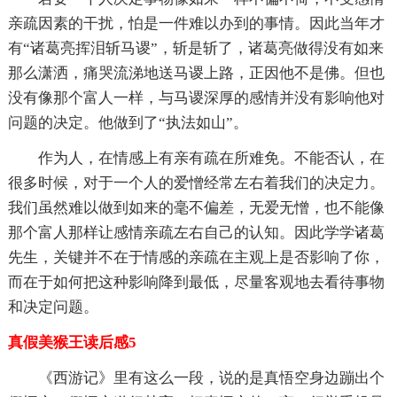
亲疏因素的干扰，怕是一件难以办到的事情。因此当年才
有“诸葛亮挥泪斩马谡”，斩是斩了，诸葛亮做得没有如来
那么潇洒，痛哭流涕地送马谡上路，正因他不是佛。但也
没有像那个富人一样，与马谡深厚的感情并没有影响他对
问题的决定。他做到了“执法如山”。
作为人，在情感上有亲有疏在所难免。不能否认，在
很多时候，对于一个人的爱憎经常左右着我们的决定力。
我们虽然难以做到如来的毫不偏差，无爱无憎，也不能像
那个富人那样让感情亲疏左右自己的认知。因此学学诸葛
先生，关键并不在于情感的亲疏在主观上是否影响了你，
而在于如何把这种影响降到最低，尽量客观地去看待事物
和决定问题。
真假美猴王读后感5
《西游记》里有这么一段，说的是真悟空身边蹦出个