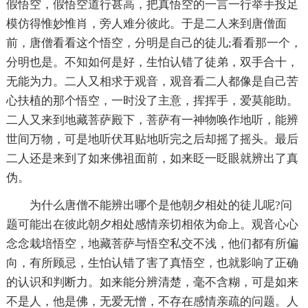
假悟空，假悟空道行甚高，把真悟空的一言一行举手投足
模仿得惟妙惟肖，旁人难分彼此。于是二人来到唐僧面
前，唐僧看看这个悟空，分明是自己的徒儿;看看那一个，
分明也是。不知如何是好，生怕认错了徒弟，双手合十，
无能为力。二人又相求于观音，观音看二人都像是自己苦
心扶植的那个悟空，一时没了主意，挥挥手，爱莫能助。
二人又来到地藏菩萨殿下，菩萨有一神物唤作地听，能辨
世间万物，可是地听伏耳贴地听完之后却摇了摇头。最后
二人还是来到了如来佛祖面前，如来眨一眨眼就辨出了真
伪。
为什么唐僧不能辨出哪个是他朝夕相处的徒儿呢?问
题可能出在彼此朝夕相处感情亲切相依为命上。观音心心
念念栽培悟空，地藏菩萨与悟空私交不浅，他们都有所偏
向，有所顾忌，生怕认错了害了真悟空，也就影响了正确
的认识和判断力。如来能分辨清楚，毫不含糊，可是如来
不是人，他是佛，无爱无憎，不存在感情亲疏的问题。人