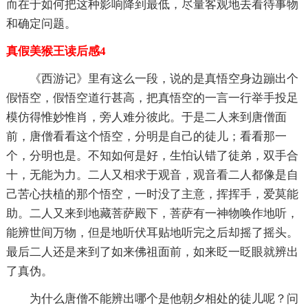
而在于如何把这种影响降到最低，尽量客观地去看待事物
和确定问题。
真假美猴王读后感4
《西游记》里有这么一段，说的是真悟空身边蹦出个
假悟空，假悟空道行甚高，把真悟空的一言一行举手投足
模仿得惟妙惟肖，旁人难分彼此。于是二人来到唐僧面
前，唐僧看看这个悟空，分明是自己的徒儿；看看那一
个，分明也是。不知如何是好，生怕认错了徒弟，双手合
十，无能为力。二人又相求于观音，观音看二人都像是自
己苦心扶植的那个悟空，一时没了主意，挥挥手，爱莫能
助。二人又来到地藏菩萨殿下，菩萨有一神物唤作地听，
能辨世间万物，但是地听伏耳贴地听完之后却摇了摇头。
最后二人还是来到了如来佛祖面前，如来眨一眨眼就辨出
了真伪。
为什么唐僧不能辨出哪个是他朝夕相处的徒儿呢？问