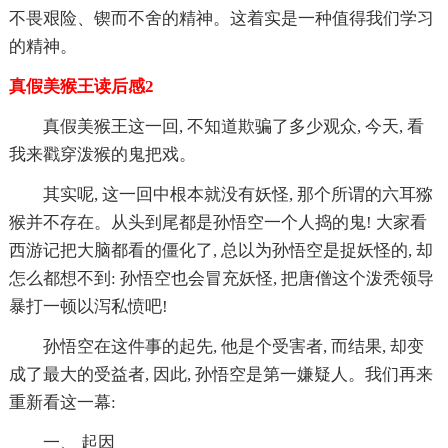
不畏艰险、锲而不舍的
精神。这着实是一种值得我们学习
的
精神。
真假美猴王读后感2
真假美猴王这一回, 不知道欺骗了多少观众, 今天, 看
我来戳穿泼猴的鬼把戏。
其实呢, 这一回中根本就没有妖怪, 那个所谓的六耳猕
猴并不存在。从头到尾都是孙悟空一个人捣的鬼! 大家看
西游记把大脑都看的僵化了, 总以为孙悟空是捉妖怪的, 却
怎么都想不到: 孙悟空也会冒充妖怪, 把唐僧这个泼秃领导
暴打一顿以泻私愤吧!
孙悟空在这件事的起先, 他是个受害者, 而结果, 却变
成了最大的受益者, 因此, 孙悟空是第一嫌疑人。我们再来
重新看这一幕:
一、 起因