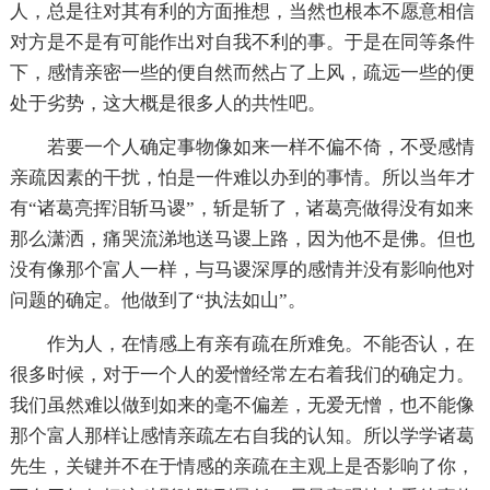
人，总是往对其有利的方面推想，当然也根本不愿意相信
对方是不是有可能作出对自我不利的事。于是在同等条件
下，感情亲密一些的便自然而然占了上风，疏远一些的便
处于劣势，这大概是很多人的共性吧。
若要一个人确定事物像如来一样不偏不倚，不受感情
亲疏因素的干扰，怕是一件难以办到的事情。所以当年才
有“诸葛亮挥泪斩马谡”，斩是斩了，诸葛亮做得没有如来
那么潇洒，痛哭流涕地送马谡上路，因为他不是佛。但也
没有像那个富人一样，与马谡深厚的感情并没有影响他对
问题的确定。他做到了“执法如山”。
作为人，在情感上有亲有疏在所难免。不能否认，在
很多时候，对于一个人的爱憎经常左右着我们的确定力。
我们虽然难以做到如来的毫不偏差，无爱无憎，也不能像
那个富人那样让感情亲疏左右自我的认知。所以学学诸葛
先生，关键并不在于情感的亲疏在主观上是否影响了你，