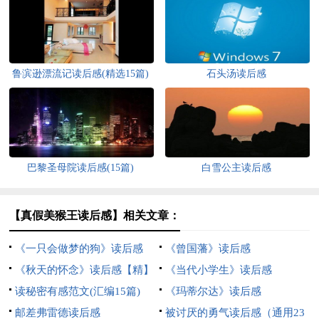
鲁滨逊漂流记读后感(精选15篇)
石头汤读后感
巴黎圣母院读后感(15篇)
白雪公主读后感
【真假美猴王读后感】相关文章：
《一只会做梦的狗》读后感
《曾国藩》读后感
《秋天的怀念》读后感【精】
《当代小学生》读后感
读秘密有感范文(汇编15篇)
《玛蒂尔达》读后感
邮差弗雷德读后感
被讨厌的勇气读后感（通用23