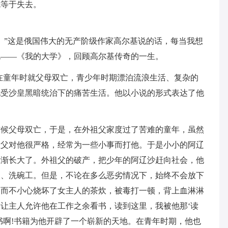
就等于失去。
。”这是俄国伟大的无产阶级作家高尔基说的话，每当我想
说——《我的大学》，回顾高尔基传奇的一生。
在童年时就父母双亡，青少年时期漂泊流浪生活、复杂的
饱受沙皇黑暗统治下的痛苦生活。他以小说的形式表达了他
时候父母双亡，于是，在外祖父家度过了苦难的童年，虽然
祖父对他很严格，经常为一些小事而打他。于是小小的阿辽
渐渐长大了。外祖父的破产，把少年的阿辽沙赶向社会，他
人、洗碗工。但是，不论在多么恶劣情况下，始终不会放下
迷而不小心烧坏了女主人的茶炊，被毒打一顿，背上血淋淋
让主人允许他在工作之余看书，读到这里，我被他那‘读
书啊!书籍为他开辟了一个崭新的天地。在青年时期，他也