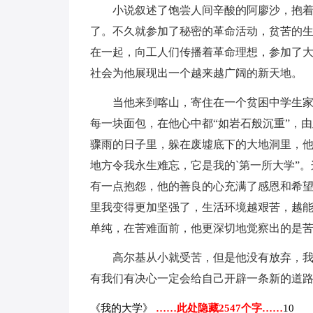
小说叙述了饱尝人间辛酸的阿廖沙，抱
了。不久就参加了秘密的革命活动，贫苦的
在一起，向工人们传播着革命理想，参加了
社会为他展现出一个越来越广阔的新天地。
当他来到喀山，寄住在一个贫困中学生
每一块面包，在他心中都“如岩石般沉重”，
骤雨的日子里，躲在废墟底下的大地洞里，他
地方令我永生难忘，它是我的`第一所大学”
有一点抱怨，他的善良的心充满了感恩和希望
里我变得更加坚强了，生活环境越艰苦，越能
单纯，在苦难面前，他更深切地觉察出的是
高尔基从小就受苦，但是他没有放弃，
有我们有决心一定会给自己开辟一条新的道
《我的大学》
……此处隐藏2547个字……
10