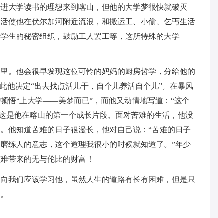
着进大学读书的理想来到喀山，但他的大学梦很快就破灭
生活使他在伏尔加河附近流浪，和搬运工、小偷、乞丐生活
大学生的秘密组织，鼓励工人罢工等，这所特殊的大学——
家里。他会很早发现这位可怜的妈妈的厨房哲学，分给他的
由此他决定“出去找点活儿干，自个儿养活自个儿”。在暴风
顿悟“上大学——美梦而已”，而他又动情地写道：“这个
。这是他在喀山的第一个成长片段。面对苦难的生活，他没
。他知道苦难的日子很漫长，他对自己说：“苦难的日子
磨练人的意志，这个道理我很小的时候就知道了。”年少
苦难带来的无与伦比的财富！
我向我们应该学习他，虽然人生的道路有长有困难，但是只
路。