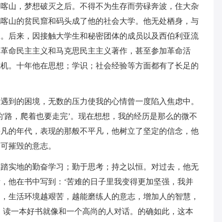
到喀山，梦想破灭之后。不得不为生存而劳碌奔波，住大杂
此喀山的贫民窟和码头成了他的社会大学。他无处栖身，与
工。后来，因接触大学生和秘密团体的成员以及西伯利亚流
读革命民主主义和马克思民主主义著作，甚至参加革命活
危机。十年他在思想；学识；社会经验等方面都有了长足的
所遇到的困境，无数的压力使我的心情曾一度陷入焦虑中。
的'路，爬着也要走完’。现在想想，我的经历是那么的微不
平凡的年代，表现的那般不平凡，他树立了坚定的信念，他
不可摧毁的意志。
脚踏实地的勤奋学习；勤于思考；持之以恒。对过去，他无
，他在书中写到：‘苦难的日子里我变得更加坚强，我并
临，生活环境越艰苦，越能磨练人的意志，增加人的智慧，
：读一本好书就像和一个高尚的人对话。的确如此，这本