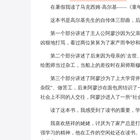
在暑假我读了马克西姆·高尔基——《童年
这本书是高尔基先生的自传体三部曲，
第一个部分讲述了主人公阿廖沙因为父
凶狠地打骂，看过两位舅舅为了家产而争吵
第二个部分讲述了后来因为母亲的`去世
绘图师当过杂工，当船上的差役时在厨师斯
第三个部分讲述了阿廖沙为了上大学背井
杂院”、做苦工，后来阿廖沙在面包房结识了
社会上不同的人交往，阿廖沙进入了一所“社
读了这本书，我感受到了读书的重要，
我喜欢慈祥的姥姥，讨厌为了家产总是
强学习的精神，他在工作的空闲处还在读书