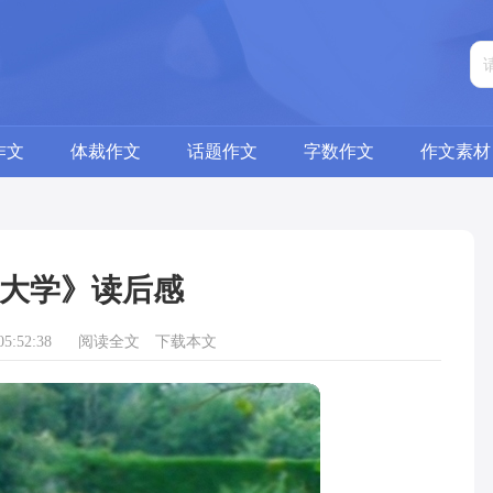
作文
体裁作文
话题作文
字数作文
作文素材
大学》读后感
5:52:38
阅读全文
下载本文