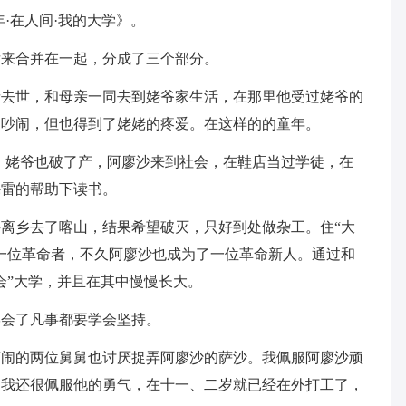
·在人间·我的大学》。
后来合并在一起，分成了三个部分。
亲去世，和母亲一同去到姥爷家生活，在那里他受过姥爷的
和吵闹，但也得到了姥姥的疼爱。在这样的的童年。
、姥爷也破了产，阿廖沙来到社会，在鞋店当过学徒，在
穆雷的帮助下读书。
离乡去了喀山，结果希望破灭，只好到处做杂工。住“大
一位革命者，不久阿廖沙也成为了一位革命新人。通过和
会”大学，并且在其中慢慢长大。
学会了凡事都要学会坚持。
打闹的两位舅舅也讨厌捉弄阿廖沙的萨沙。我佩服阿廖沙顽
。我还很佩服他的勇气，在十一、二岁就已经在外打工了，