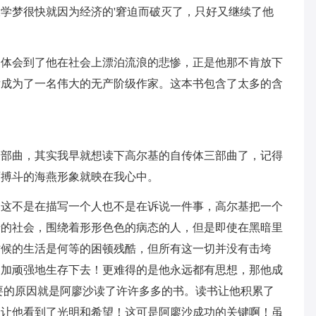
学梦很快就因为经济的'窘迫而破灭了，只好又继续了他
更体会到了他在社会上漂泊流浪的悲惨，正是他那不肯放下
后成为了一名伟大的无产阶级作家。这本书包含了太多的含
三部曲，其实我早就想读下高尔基的自传体三部曲了，记得
雨搏斗的海燕形象就映在我心中。
，这不是在描写一个人也不是在诉说一件事，高尔基把一个
暗的社会，围绕着形形色色的病态的人，但是即使在黑暗里
时候的生活是何等的困顿残酷，但所有这一切并没有击垮
更加顽强地生存下去！更难得的是他永远都有思想，那他成
要的原因就是阿廖沙读了许许多多的书。读书让他积累了
更让他看到了光明和希望！这可是阿廖沙成功的关键啊！虽