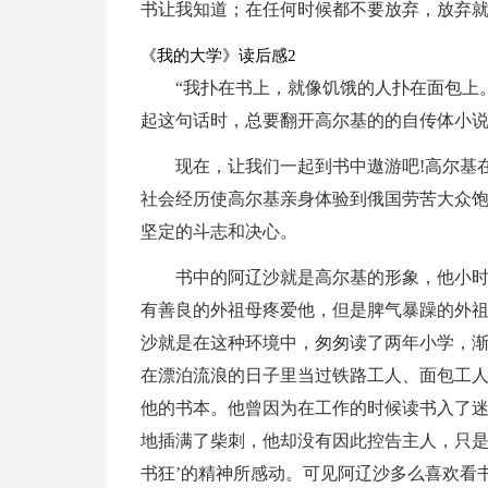
书让我知道；在任何时候都不要放弃，放弃
《我的大学》读后感2
“我扑在书上，就像饥饿的人扑在面包上
起这句话时，总要翻开高尔基的的自传体小
现在，让我们一起到书中遨游吧!高尔基
社会经历使高尔基亲身体验到俄国劳苦大众
坚定的斗志和决心。
书中的阿辽沙就是高尔基的形象，他小
有善良的外祖母疼爱他，但是脾气暴躁的外
沙就是在这种环境中，匆匆读了两年小学，
在漂泊流浪的日子里当过铁路工人、面包工
他的书本。他曾因为在工作的时候读书入了
地插满了柴刺，他却没有因此控告主人，只是
书狂’的精神所感动。可见阿辽沙多么喜欢看