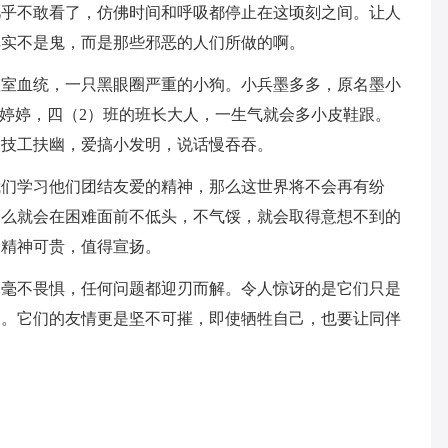
几乎不敢看了，仿佛时间和呼吸都停止在这顷刻之间。让人
其实不是鬼，而是那些邪恶的人们所做的啊。
皇室血统，一只黑眼圈严重的小狗。小兵墨多多，原名墨小
尧婷婷，四（2）班的班长大人，一生气就会多小皮鞋跟。
。技工扶幽，爱搞小发明，说话慢吞吞。
我们学习他们团结友爱的精神，那么这世界将不会再有纷
那么就会在困难面前不低头，不气馁，就会取得意想不到的
种精神可贵，值得宣扬。
们毫不畏惧，任何问题都迎刃而解。令人惊讶的是它们只是
如。它们的友情更是坚不可摧，即使牺牲自己，也要让同伴