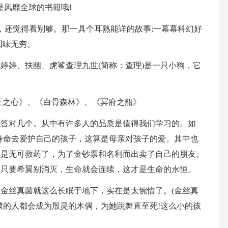
是风靡全球的书籍哦!
，还觉得看别够。那一具个耳熟能详的故事;一幕幕科幻好
回味无穷。
婷婷、扶幽、虎鲨查理九世(简称：查理)是一只小狗，它
王之心》、《白骨森林》、《冥府之船》
能答对几个。从中有许多人的品质是值得我们学习的。如
身命去爱护自己的孩子，这算是母亲对孩子的爱。其中也
多是无可救药了，为了金钞票和名利而出卖了自己的朋友。
。只要希翼别消灭，生命就会连续，这才是生命的永恒。
金丝真菌就这么长眠于地下，实在是太惋惜了。(金丝真
菌的人都会成为殷灵的木偶，为她跳舞直至死!这么小的孩