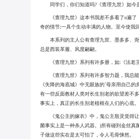
同学们，你们知道吗?《查理九世》如今
《查理九世》这本书我差不多看了n遍了
奇的情节;一具个生动丰满的人物。至今使我
本系列的主人公有查理九世、墨多多、尧
总是西装革履、风度翩翩。
《查理九世》系列有许多册，如:《法老
《查理九世》系列有许多智力题，我总
《失降的海底城》中无眼族的`母亲用自己的
有一些反面教材人类对长生别老的欲望差不
事实上，真正的长生别老植根在人们的心底
《鬼公主的嫁衣》中，鬼公主殷灵觉得让
菌事实上是一种杀人武器。)所有碰到金丝真
子做这些实在是太可怕了，令人毛骨悚然。