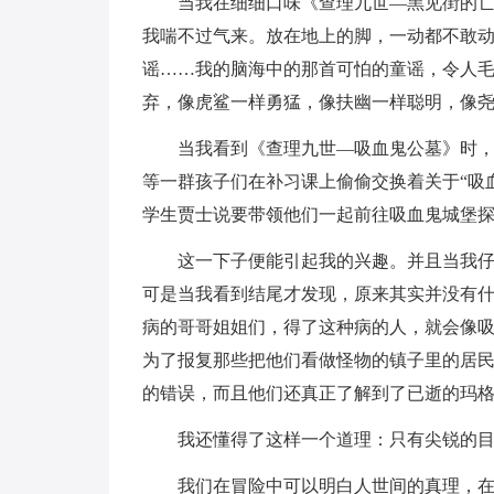
当我在细细口味《查理九世—黑见街的
我喘不过气来。放在地上的脚，一动都不敢
谣……我的脑海中的那首可怕的童谣，令人
弃，像虎鲨一样勇猛，像扶幽一样聪明，像
当我看到《查理九世—吸血鬼公墓》时，
等一群孩子们在补习课上偷偷交换着关于“吸
学生贾士说要带领他们一起前往吸血鬼城堡
这一下子便能引起我的兴趣。并且当我
可是当我看到结尾才发现，原来其实并没有什
病的哥哥姐姐们，得了这种病的人，就会像
为了报复那些把他们看做怪物的镇子里的居
的错误，而且他们还真正了解到了已逝的玛
我还懂得了这样一个道理：只有尖锐的
我们在冒险中可以明白人世间的真理，