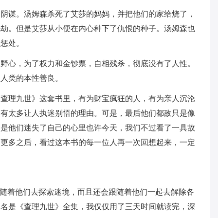
的阴谋。汤姆森杀死了艾莎的妈妈，并把他们的家给烧了，
此劫。但是艾莎从小便在内心种下了仇恨的种子。汤姆森也
的惩处。
的野心，为了权力和金钞票，自相残杀，彻底没有了人性。
了人类的本性善良。
《查理九世》这套书里，有为财宝疯狂的人，有为亲人沉沦
总有太多让人执迷别悟的理由。可是，最后他们都敌只是像
那是他们迷失了自己的心里也许今天，我们不过看了一具故
了更多之后，看过这本书的每一位人再一次回想起来，一定
跟随着他们去探索迷境，而且还会跟随着他们一起去解除各
书名是《查理九世》全集，我仅仅用了三天时间就读完，深