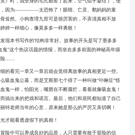
亡灵》时，我全身的毛孔都竖了起来，空气似乎凝结了，使
动，因为—————太恐怖了！眼睛、亡灵、鹅妈妈的童
毛骨耸然。小狗查理九世可是很厉害的，不弄清真相不放
尧婷婷一样细心，像莫多多一样勇敢！
发现本书写作的'结构非常好。故事的开头是写了墨多多
血鬼”这个热议话题的情报，而坐在多多前面的神秘高年级
探险……
仔细的看完一章又一章后就会觉得离故事的真相更近一些。
么吸血鬼公墓，而是艾斯那七个得了一种叫做“卟啉症”怪
吸血鬼一样，怕阳光，嘴唇在不断腐烂，看着就像吸血鬼！
民而搞出来的把戏和谣言。最后，他们和居民都知道了自己
格丽特老师当年的心意，原来她是那么的严厉又亲切啊！
目光才能看透虚假下的真相！
在冒险中可以养成良好的品质，人只需要有敢于冒险的信