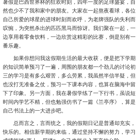
暑假是巴西世界杯的狂欢时刻，四年一度的足球盛宴，自
然也少不了我和家中的朋友。大家在一起熬夜看球，各位
自己所爱的球星的进球时刻而欢呼，为老牌强队的失利而
叹惋，为突然杀出的匹匹黑马而惊讶。我们聚在一起，一
边享用着零食饮料，一边欣赏这精彩的比赛，倒是别有一
番乐趣。
如果你想问我这假期生活的最大收获，便是把下学期
的知识简单预习了一遍，周围的朋友都一个劲儿的讨论初
三的学习是有多么艰苦，多么劳累，我虽然半信半疑，但
也没打无准备之仗，预习一下课本内容，也算在脑海中留
下了印象。另一方面，我在暑假学练了一下行书，虽说短
时间内学艺不精，但也勉强仿书了一篇《兰亭序》，算是
自己书法上的一大进步吧。
总而言之，言而统之，我的假期日记是普通却充实，
快乐的。相信新学期的来临，通过坚持不懈的努力，学习