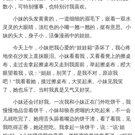
数小，可特别懂事，也特别讨我喜欢。
小妹的头发黄黄的，一道细细的眉毛下，嵌着一双水
灵灵的大眼睛，淡红色的小嘴一翘一翘的，挺有意思。小
妹的头大，身子小，活像漫画中的娃娃。
今天上午，小妹把我心爱的“娃娃箱”弄坏了，我心疼
地坐在沙发上直抹眼泪。小妹看着我，又看看凳上的擦桌
布，走过去拿起擦桌布又走到我面前，举起擦桌布，瞪大
眼望着我，说：“姐姐，别哭了，是我不对，原谅我
吧！”我看着她，接过擦桌布，大笑起来。小妹见我笑
了，她也乐了。当时我真是又气又好笑。
小妹还会讨好我。一次我和小妹正在门外吃饼干，我
慢慢地品尝着饼干，小妹却狼吞虎咽的大吃起来，不一会
儿就吃完了。她用舌头舔着嘴边的饼干渣，看了看我，见
我吃得正香，她还想吃。我拿起一块饼干，说：“说‘姐