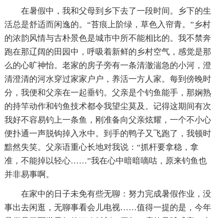
在暑假中，我和父母到乡下去了一段时间。乡下的生
活总是舒适而闲逸的。“苔痕上阶绿，草色入帘青。”乡村
的浓韵风情与古朴景色是城市中所不能相比的。我不禁奔
跑在那辽阔的田园中，呼吸着新鲜的乡村空气，感觉是那
么的心旷神怡。老家的房子旁有一条清澈湍急的小河，澄
清澄清的河水穿过家家户户，养活一方人家。每到傍晚时
分，我便和父亲在一起垂钓。父亲是个钓鱼能手，那娴熟
的持竿动作和钓鱼技术都令我望尘莫及。记得这期间有次
我好不容易钓上一条鱼，刚准备向父亲炫耀，一个不小心
便扑通一声脱钩掉入水中。到手的鸭子又飞跑了，我顿时
黯然失笑。父亲语重心长地对我说：“抓杆要拿稳，拿
准，不能掉以轻心……”我在心中暗暗嘀咕，原来钓鱼也
并非易事啊。
在家中的日子未免有些无聊：努力完成暑假作业，没
事出去闲逛，无聊事看会儿电视……值得一提的是，今年