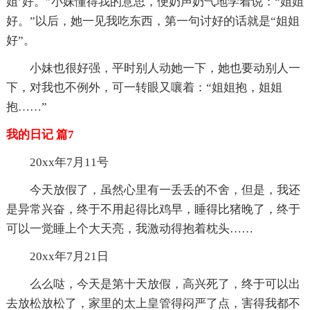
姐’好。”小妹懂得我的意思，便奶声奶气地学着说：“姐姐
好。”以后，她一见我吃东西，第一句讨好的话就是“姐姐
好”。
小妹也很好强，平时别人动她一下，她也要动别人一
下，对我也不例外，可一转眼又嚷着：“姐姐抱，姐姐
抱……”
我的日记 篇7
20xx年7月11号
今天放假了，虽然心里有一丢丢的不舍，但是，我还
是异常兴奋，终于不用起得比鸡早，睡得比猪晚了，终于
可以一觉睡上个大天亮，我激动得抱着枕头……
20xx年7月21日
么么哒，今天是第十天放假，高兴死了，终于可以出
去放松放松了，家里的太上皇管得闷严了点，害得我都不