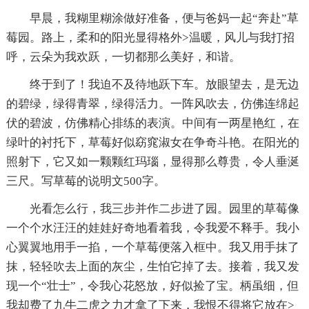
早晨，我糊里糊涂做好准备，便与爸妈一起“奔赴”草
莓园。路上，柔和的阳光显得格外>温暖，风儿与我打招
呼，云朵为我欢跃，一切都那么美好，和谐。
终于到了！我迫不及待地跃下车。放眼望去，是无边
的碧绿，绿得青翠，绿得活力。一阵风吹去，仿佛连绵起
伏的碧波，仿佛精心排练的表演。中间有一两星艳红，在
绿叶的衬托下，草莓好似窈窕淑女在争奇斗艳。在阳光的
照射下，它又如一颗颗红玛瑙，显得那么尊贵，令人垂涎
三尺。写草莓的说明文500字。
光看怎么行，我三步并作二步进了园。园里的草莓像
一个个水汪汪的娃娃好奇地看着我，令我爱不释手。我小
心翼翼地用手一掐，一个草莓便落入框中。我又用手抹了
抹，轻轻吹去上面的灰尘，生怕它掉了去。接着，我又发
现一个“壮士”，令我心花怒放，好似捡了宝。柄虽细，但
我却费了九牛二虎之力才拿了下来，我恨不得将它放在>