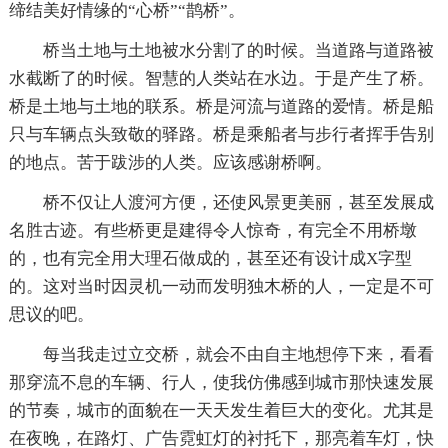
缔结美好情缘的“心桥”“鹊桥”。
桥当土地与土地被水分割了的时候。当道路与道路被
水截断了的时候。智慧的人类站在水边。于是产生了桥。
桥是土地与土地的联系。桥是河流与道路的爱情。桥是船
只与车辆点头致敬的驿路。桥是乘船者与步行者挥手告别
的地点。苦于跋涉的人类。应该感谢桥啊。
桥不仅让人渡河方便，还使风景更美丽，甚至发展成
名胜古迹。有些桥更是建得令人惊奇，有完全不用桥墩
的，也有完全用大理石做成的，甚至还有设计成X字型
的。这对当时因灵机一动而发明独木桥的人，一定是不可
思议的吧。
每当我走过立交桥，就会不由自主地想停下来，看看
那穿流不息的车辆、行人，使我仿佛感到城市那快速发展
的节奏，城市的面貌在一天天发生着巨大的变化。尤其是
在夜晚，在路灯、广告霓虹灯的衬托下，那亮着车灯，快