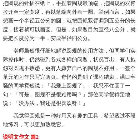
把圆规的针插在纸上，手捏着圆规最顶端，把圆规的双臂
拉开至一定宽度，再以笔端向外画一圈。举例而言，如果
想画一个半径五公分的圆，就把园规双臂调到五公分的长
度，接着就可以画圆。但是，如果题目为直径八公分，就
要把长度分为一半，变成半径四公分。
老师虽然很仔细地解说圆规的使用方法，但同学们实
际操作时，仍然碰到各式各样的问题，状况百出，有人抱
怨对圆规不熟悉，更有人嫌弃自己的圆规不好用，一整个
单元的习作只写完两页。奇怪的是到了课程结束，满口牢
骚的同学竟然说：「我爱上圆规了。」我忍不住回了一
句：「可是，圆规不是很难用吗？」那位同学很肯定地
说：「没办法，我还是很喜欢呀！」
我觉得圆规是一种好用又有趣的工具，希望透过不段
地练习，可以更加熟悉它。
说明文作文 篇2