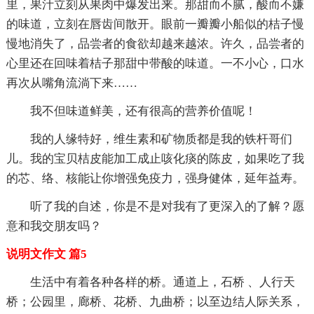
里，果汁立刻从果肉中爆发出来。那甜而不腻，酸而不嫌
的味道，立刻在唇齿间散开。眼前一瓣瓣小船似的桔子慢
慢地消失了，品尝者的食欲却越来越浓。许久，品尝者的
心里还在回味着桔子那甜中带酸的味道。一不小心，口水
再次从嘴角流淌下来……
我不但味道鲜美，还有很高的营养价值呢！
我的人缘特好，维生素和矿物质都是我的铁杆哥们
儿。我的宝贝桔皮能加工成止咳化痰的陈皮，如果吃了我
的芯、络、核能让你增强免疫力，强身健体，延年益寿。
听了我的自述，你是不是对我有了更深入的了解？愿
意和我交朋友吗？
说明文作文 篇5
生活中有着各种各样的桥。通道上，石桥 、人行天
桥；公园里，廊桥、花桥、九曲桥；以至边结人际关系，