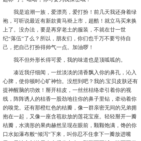
我是追潮一族，爱漂亮，爱打扮！前几天我还身着绿
袍，可听说最近有新款黄马褂上市，超酷！就立马买来换
上了。没办法，要是再穿老土的服装，不就在廿一世
纪“落伍”了么？所以，朋友们，你们也千万不要亏待自
己，把自己打扮得帅气一点。加油啰！
我不但外形长得可爱，我的味道也是顶呱呱的。
凑近我仔细闻，一丝淡淡的清香飘入你的鼻孔，沁入
心脾，使你顿时心旷神怡。没想到吧？我的.宝贝皮肤还有
提神醒脑的功效！掰开桔皮，一丝丝桔络牵引着你的视
线，阵阵诱人的桔香一股劲地往你的鼻子里钻，牵动着你
的嗅觉。还有那橙红色的桔瓣，像一群亲密无间的兄弟拥
抱在一起，又像一座含苞欲放的莲花宝座。轻轻掰开一瓣
桔瓣，水滴形的果肉赫然呈现在眼前，颗颗饱满，馋的你
口水如瀑布般“倾泻”下来，叫你忍不住拿下一瓣放进嘴