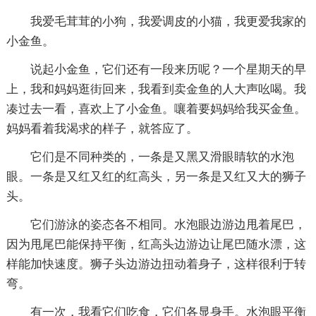
我爱毛茸茸的小狗，我爱调皮的小猫，我更爱我家的
小金鱼。
说起小金鱼，它们还有一段来历呢？一个星期天的早
上，我和妈妈逛街回来，我看到卖金鱼的人大声吆喝。我
凑过去一看，喜欢上了小金鱼。嚷着要妈妈给我买金鱼。
妈妈看着我渴求的样子，就答应了。
它们是不同种类的，一条是又黑又滑眼睛软的水泡
眼。一条是又红又红的红高头，另一条是又红又大的狮子
头。
它们游泳的姿态各不相同。水泡眼边游边甩着尾巴，
因为甩尾巴能保持平衡，红高头边游边让尾巴随水漂，这
样能加快速度。狮子头边游边扭动着身子，这样很利于转
弯。
有一次，我看它们吃食，它们各显身手。水泡眼平衡