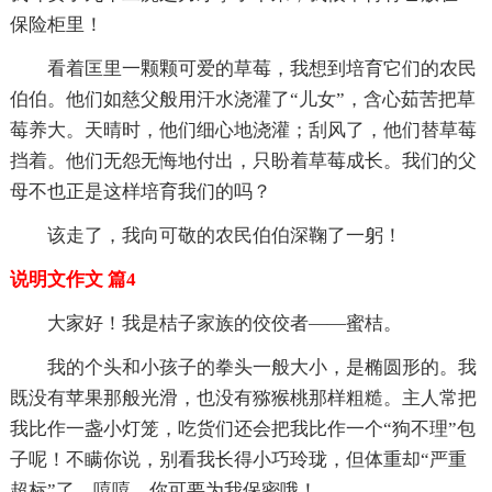
保险柜里！
看着匡里一颗颗可爱的草莓，我想到培育它们的农民
伯伯。他们如慈父般用汗水浇灌了“儿女”，含心茹苦把草
莓养大。天晴时，他们细心地浇灌；刮风了，他们替草莓
挡着。他们无怨无悔地付出，只盼着草莓成长。我们的父
母不也正是这样培育我们的吗？
该走了，我向可敬的农民伯伯深鞠了一躬！
说明文作文 篇4
大家好！我是桔子家族的佼佼者——蜜桔。
我的个头和小孩子的拳头一般大小，是椭圆形的。我
既没有苹果那般光滑，也没有猕猴桃那样粗糙。主人常把
我比作一盏小灯笼，吃货们还会把我比作一个“狗不理”包
子呢！不瞒你说，别看我长得小巧玲珑，但体重却“严重
超标”了。嘻嘻，你可要为我保密哦！