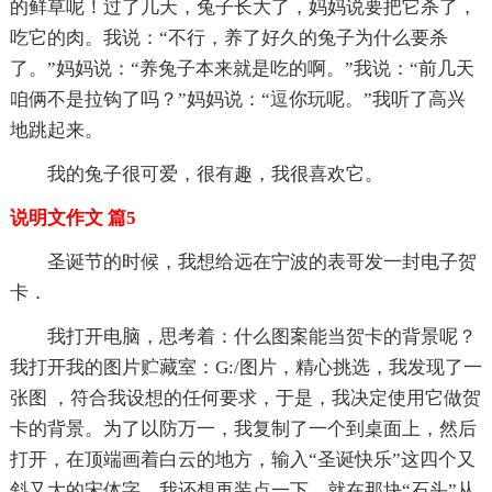
的鲜草呢！过了几天，兔子长大了，妈妈说要把它杀了，
吃它的肉。我说：“不行，养了好久的兔子为什么要杀
了。”妈妈说：“养兔子本来就是吃的啊。”我说：“前几天
咱俩不是拉钩了吗？”妈妈说：“逗你玩呢。”我听了高兴
地跳起来。
我的兔子很可爱，很有趣，我很喜欢它。
说明文作文 篇5
圣诞节的时候，我想给远在宁波的表哥发一封电子贺
卡．
我打开电脑，思考着：什么图案能当贺卡的背景呢？
我打开我的图片贮藏室：G:/图片，精心挑选，我发现了一
张图 ，符合我设想的任何要求，于是，我决定使用它做贺
卡的背景。为了以防万一，我复制了一个到桌面上，然后
打开，在顶端画着白云的地方，输入“圣诞快乐”这四个又
斜又大的宋体字。我还想再装点一下，就在那块“石头”从