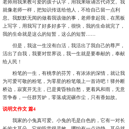
老师用我来教可爱的孩子认字，用我来咏诵古代诗文。我
就像老师一样，把知识传送给他人，不给自己留一点利
息。我默默无闻的做着我该做的事，老师拿起我，在黑板
上写字，用我写了好多好多字，很快，我的生命就完了，
我的生命就是这么的短暂，这么的短暂……
但是，我这一生没有白活，我活出了我自己的尊严，
活出了自我，我要对世界说，我一生就是要奉献的，奉献
给人民！
粉笔的一生，有桃李的芬芳，有浓浓的深情，就让我
为可爱可敬的粉笔，为零星的粉笔颂上一首诗吧！驿外断
桥边，寂寞开无主，已是黄昏独自愁，更着风和雨，无意
苦争春，一任群芳妒，零落成泥碾作尘，只有香如故。
说明文作文 篇4
我家的小兔真可爱。小兔的毛是白色的，它有一对长
长的大耳朵，它的听觉很灵敏，哪怕有一点动静，耳朵就