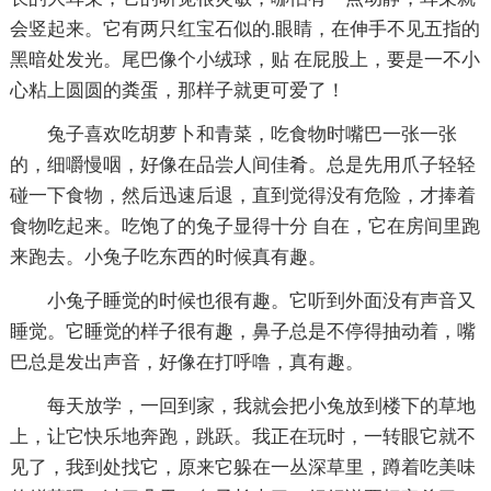
会竖起来。它有两只红宝石似的.眼睛，在伸手不见五指的
黑暗处发光。尾巴像个小绒球，贴 在屁股上，要是一不小
心粘上圆圆的粪蛋，那样子就更可爱了！
兔子喜欢吃胡萝卜和青菜，吃食物时嘴巴一张一张
的，细嚼慢咽，好像在品尝人间佳肴。总是先用爪子轻轻
碰一下食物，然后迅速后退，直到觉得没有危险，才捧着
食物吃起来。吃饱了的兔子显得十分 自在，它在房间里跑
来跑去。小兔子吃东西的时候真有趣。
小兔子睡觉的时候也很有趣。它听到外面没有声音又
睡觉。它睡觉的样子很有趣，鼻子总是不停得抽动着，嘴
巴总是发出声音，好像在打呼噜，真有趣。
每天放学，一回到家，我就会把小兔放到楼下的草地
上，让它快乐地奔跑，跳跃。我正在玩时，一转眼它就不
见了，我到处找它，原来它躲在一丛深草里，蹲着吃美味