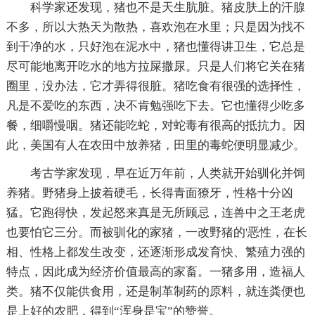
科学家还发现，猪也不是天生肮脏。猪皮肤上的汗腺
不多，所以大热天为散热，喜欢泡在水里；只是因为找不
到干净的水，只好泡在泥水中，猪也懂得讲卫生，它总是
尽可能地离开吃水的地方拉屎撒尿。只是人们将它关在猪
圈里，没办法，它才弄得很脏。猪吃食有很强的选择性，
凡是不爱吃的东西，决不肯勉强吃下去。它也懂得少吃多
餐，细嚼慢咽。猪还能吃蛇，对蛇毒有很高的抵抗力。因
此，美国有人在农田中放养猪，田里的毒蛇便明显减少。
考古学家发现，早在近万年前，人类就开始驯化并饲
养猪。野猪身上披着硬毛，长得青面獠牙，性格十分凶
猛。它跑得快，发起怒来真是无所顾忌，连兽中之王老虎
也要怕它三分。而被驯化的家猪，一改野猪的'恶性，在长
相、性格上都发生改变，还逐渐形成发育快、繁殖力强的
特点，因此成为经济价值最高的家畜。一猪多用，造福人
类。猪不仅能供食用，还是制革制药的原料，就连粪便也
是上好的农肥，得到“浑身是宝”的赞誉。