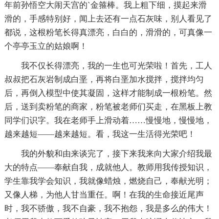
年前孙悟空大闹天宫的`金箍棒。我上粗下细，摸起来滑
滑的，手感特别好，闻上去还有一点石灰味，别人看见了
都说，这根粉笔长得真漂亮，白白的，滑滑的，可真像一
个亭亭玉立的姑娘啊！
我不仅长得漂亮，我的一生也可光荣啦！首先，工人
叔叔把石灰岩制成白垩，再将白垩加水搅拌，搅拌均匀
后，再倒入模型中使其凝固，这样才能制成一根粉笔。然
后，送到卖粉笔的商家，粉笔被老师们买走，在黑板上教
同学们识字。我在老师手上滑动着……慢慢地，慢慢地，
越来越短——越来越短。看，我这一生活得光荣吧！
我的外貌和由来谈完了，接下来我来向大家介绍我最
大的特点——奉献自我，成就他人。教师用我传授知识，
学生靠我学会知识，我就像蜡烛，燃烧自己，奉献光明；
又像人梯，为他人甘当重任。啊！在我的生命接近尾声
时，我不骄傲，我不自豪，我不抱怨，我是多么的伟大！