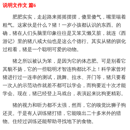
说明文作文 篇6
肥肥实实，走起路来摇摇摆摆，傻里傻气，嘴里喘着
粗气。这家伙是什么？猪！一岁小孩都认识的东西。的
确，猪在人们头脑里印象往往是又笨又懒又脏，就连《西
游记》里的猪八戒大仙也是这么个德行。其实从猪的驯化
过程看，猪是一个聪明可爱的动物。
猪之所以被认为笨，是因为它的体态肥。可是别看它
其貌不扬，它的一些聪明才智连狗都比不上！科学家曾对
猪进行过一连串的测试，跳舞、拉水、开门等，猪只要看
一次人的示范动作就差不都可以学会，而狗要近十次才能
学会。现在，猪已经登上马戏台，表演起来比狗更精彩。
猪的视力和听力都不太强，然而，它的嗅觉比狮子狗
还灵。于是有人训练猪打猎，它能嗅出二十多米外的猎
物。住经过训练还能帮助寻找地下的食物。