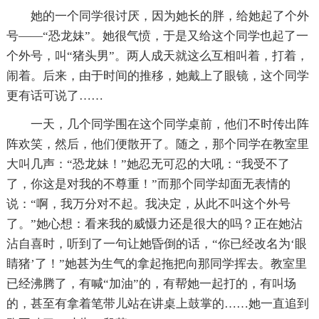
她的一个同学很讨厌，因为她长的胖，给她起了个外
号——“恐龙妹”。她很气愤，于是又给这个同学也起了一
个外号，叫“猪头男”。两人成天就这么互相叫着，打着，
闹着。后来，由于时间的推移，她戴上了眼镜，这个同学
更有话可说了……
一天，几个同学围在这个同学桌前，他们不时传出阵
阵欢笑，然后，他们便散开了。随之，那个同学在教室里
大叫几声：“恐龙妹！”她忍无可忍的大吼：“我受不了
了，你这是对我的不尊重！”而那个同学却面无表情的
说：“啊，我万分对不起。我决定，从此不叫这个外号
了。”她心想：看来我的威慑力还是很大的吗？正在她沾
沾自喜时，听到了一句让她昏倒的话，“你已经改名为‘眼
睛猪’了！”她甚为生气的拿起拖把向那同学挥去。教室里
已经沸腾了，有喊“加油”的，有帮她一起打的，有叫场
的，甚至有拿着笔带儿站在讲桌上鼓掌的……她一直追到