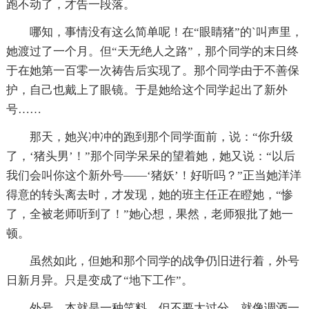
跑不动了，才告一段落。
哪知，事情没有这么简单呢！在“眼睛猪”的`叫声里，
她渡过了一个月。但“天无绝人之路”，那个同学的末日终
于在她第一百零一次祷告后实现了。那个同学由于不善保
护，自己也戴上了眼镜。于是她给这个同学起出了新外
号……
那天，她兴冲冲的跑到那个同学面前，说：“你升级
了，‘猪头男’！”那个同学呆呆的望着她，她又说：“以后
我们会叫你这个新外号——‘猪妖’！好听吗？”正当她洋洋
得意的转头离去时，才发现，她的班主任正在瞪她，“惨
了，全被老师听到了！”她心想，果然，老师狠批了她一
顿。
虽然如此，但她和那个同学的战争仍旧进行着，外号
日新月异。只是变成了“地下工作”。
外号，本就是一种笑料。但不要太过分。就像调酒一