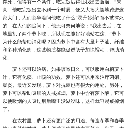
撑死，但得有一个条件，吃完饭后得让我出去遛遛。”果
真，他吃完饭出去不到一个时辰，便又大摇大摆地跨进这
家大门，人们都争着问他吃了什么“灵丹妙药”而不被撑死
的，在人们的追问下，他无可奈何地说：“我出去后，在
地里扒了两个萝卜吃，所以现在能好好地站在这。”萝卜
为什么能帮助消化呢？因为萝卜中含有大量芥子油、纤维
和多种消化酶，这些物质都能促进肠子加快蠕动，帮助消
化。
萝卜还可以治病。如果咳嗽日久，可以服用白糖萝卜
汁，它有化痰、止咳的功效。萝卜还可以用来治疗菌痢、
肠炎。最近又发现，萝卜对抗癌也有很大的用处。另外，
萝卜可以帮助吸烟的人戒掉烟。萝卜中含有萝卜酸，它可
以使吸烟的人吸过烟后嘴里没滋没味，这样就容易戒掉烟
了。
在农村里，萝卜还有更广泛的用途。每逢冬季和春季