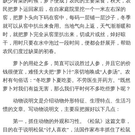
缺少青菜的时候，萝卜便成了农民的主要菜食，秋天，农
民把萝卜运回家后，在自家庭院里挖一个一米左右深的
窖，把萝卜头向下码在窖中，每码一层铺一层沙子，冬季
就可以从窖中扒出来食用。当地气向上返，天气渐渐暖和
时，就把萝卜完全从窖里扒出来，切成片或丝，焯好晾
干，用时只要在水中泡过一段时间，便都会舒展开，帮助
农民们度过缺菜的初春。
萝卜的用处之多，简直可以说胜过人参，并且它的价
钱很便宜，难怪大夫把“萝卜汁”亲切地唤成“人参汤”。农
村有句俗话：“冬吃萝卜夏吃姜。不劳医生开药方。”既然
萝卜对我们有益无害，那么我们平时何不多吃些萝卜呢？
动物说明文是介绍动物外形特征、生理特点、生活习
惯的文章。写动物说明文，主要应把握好以下几点：
第一，抓住动物的外观和习性。《松鼠》这篇文章，
目的在于说明松鼠“讨人喜欢”，法国作家布丰抓住了松鼠