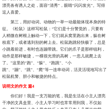
漂亮各有诱人之处，面容“清秀”，眼睛“闪闪发光”。写得
逗人喜爱。
第三，用好动词。动物的一举一动最能体现本身的特
征。《松鼠》这样写松鼠：“它们是十分警觉的，只要有
人稍微在树根上触动一下，它们就从窝里跑出来，躲在树
枝底下，或者逃到别的树上去。松鼠跑跳轻快极了，总是
小跳着前进，有时也连蹦带跳。它们的爪子是那样锐利，
动作是那样敏捷，一棵很光滑的高树，一忽儿就爬上去
了。”这里的“跑”、“躲”、“跑跳”、“小
跳”、“蹦”、“跳”、“爬”等一连串动词，活灵活现地写出了
松鼠机警、胆小和敏捷的特点。
说明文的作文 篇4
你们好！我是一支万能的笔，我是生活在小主人漂亮
干净的文具盒里、小主人学习时也常常用到我，不仅如