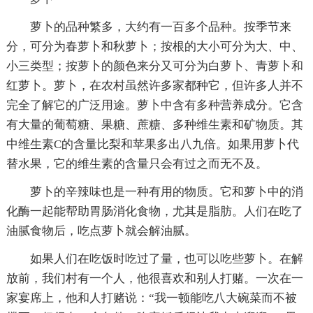
萝卜的品种繁多，大约有一百多个品种。按季节来
分，可分为春萝卜和秋萝卜；按根的大小可分为大、中、
小三类型；按萝卜的颜色来分又可分为白萝卜、青萝卜和
红萝卜。萝卜，在农村虽然许多家都种它，但许多人并不
完全了解它的广泛用途。萝卜中含有多种营养成分。它含
有大量的葡萄糖、果糖、蔗糖、多种维生素和矿物质。其
中维生素C的含量比梨和苹果多出八九倍。如果用萝卜代
替水果，它的维生素的含量只会有过之而无不及。
萝卜的辛辣味也是一种有用的物质。它和萝卜中的消
化酶一起能帮助胃肠消化食物，尤其是脂肪。人们在吃了
油腻食物后，吃点萝卜就会解油腻。
如果人们在吃饭时吃过了量，也可以吃些萝卜。在解
放前，我们村有一个人，他很喜欢和别人打赌。一次在一
家宴席上，他和人打赌说：“我一顿能吃八大碗菜而不被