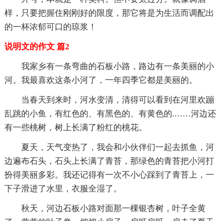
样，只要把握住刚刚好的限度，那它将是为生活而调配出
的一杯浓郁可口的琼浆！
说明文的作文 篇2
我家乡有一条弯曲的石板小路，路边有一条美丽的小
河。我最喜欢这条小河了，一年四季它都是美丽的。
当春天到来时，河水变清，清得可以看到在河里欢蹦
乱跳的小鱼，有红色的、有黑色的、有黄色的.……河边还
有一些桃树，树上长满了粉红的桃花。
夏天，天气变热了，我会和小伙伴们一起去抓鱼，河
边遍布石头，石头上长满了青苔，那绿色的青苔把小河打
扮得美丽多彩。我还记得有一次不小心踩到了青苔上，一
下子滑进了水里，衣服全湿了。
秋天，河边石板小路对面那一棵银杏树，叶子全黄