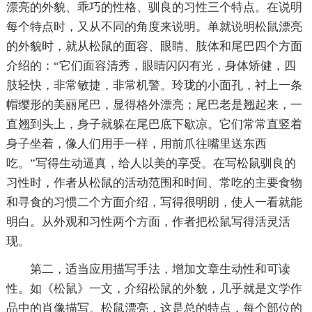
漂亮的外貌、乖巧的性格、驯良的习性三个特点。在说明
每个特点时，又从不同的角度来说明。单就说明松鼠漂亮
的外貌时，就从松鼠的面容、眼睛、肢体和尾巴四个方面
介绍的：“它们面容清秀，眼睛闪闪有光，身体矫健，四
肢轻快，非常敏捷，非常机警。玲珑的小面孔，衬上一条
帽缨形的美丽尾巴，显得格外漂亮；尾巴老是翘起来，一
直翘到头上，身子就躲在尾巴底下歇凉。它们常常直竖着
身子坐着，像人们用手一样，用前爪往嘴里送东西
吃。”写得生动逼真，给人以美的享受。在写松鼠驯良的
习性时，作者从松鼠的活动范围和时间、常吃的主要食物
和寻食的习惯二个方面介绍，写得很明朗，使人一看就能
明白。从外观和习性两个方面，作者把松鼠写得活灵活
现。
第二，适当应用描写手法，增加文章生动性和可读
性。如《松鼠》一文，介绍松鼠的外貌，几乎就是文学作
品中的肖像描写。松鼠漂亮，这是总的特点，每个部位的