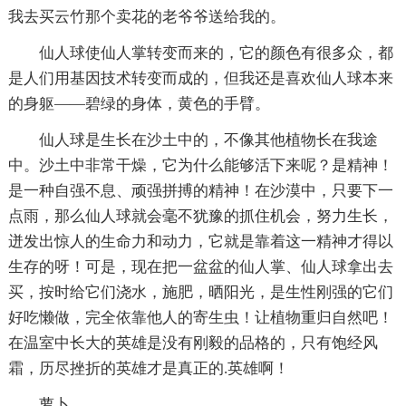
我去买云竹那个卖花的老爷爷送给我的。
仙人球使仙人掌转变而来的，它的颜色有很多众，都
是人们用基因技术转变而成的，但我还是喜欢仙人球本来
的身躯——碧绿的身体，黄色的手臂。
仙人球是生长在沙土中的，不像其他植物长在我途
中。沙土中非常干燥，它为什么能够活下来呢？是精神！
是一种自强不息、顽强拼搏的精神！在沙漠中，只要下一
点雨，那么仙人球就会毫不犹豫的抓住机会，努力生长，
迸发出惊人的生命力和动力，它就是靠着这一精神才得以
生存的呀！可是，现在把一盆盆的仙人掌、仙人球拿出去
买，按时给它们浇水，施肥，晒阳光，是生性刚强的它们
好吃懒做，完全依靠他人的寄生虫！让植物重归自然吧！
在温室中长大的英雄是没有刚毅的品格的，只有饱经风
霜，历尽挫折的英雄才是真正的.英雄啊！
萝卜