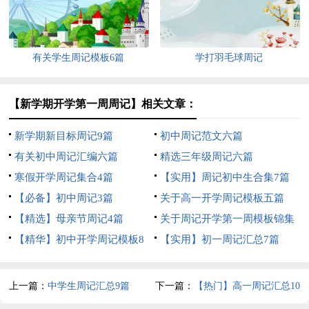
有关学生周记模板6篇
学打羽毛球周记
【新学期开学第一周周记】相关文章：
新学期新目标周记9篇
初中周记范文六篇
有关初中周记汇编六篇
精选三年级周记六篇
寒假开学周记集合4篇
【实用】周记初中生合集7篇
【必备】初中周记3篇
关于高一开学周记模板五篇
【精选】母亲节周记4篇
关于周记开学第一周模板锦集
【精华】初中开学周记模板8
八篇
【实用】初一周记汇总7篇
篇
上一篇：
中学生周记汇总9篇
下一篇：
【热门】高一周记汇总10
篇