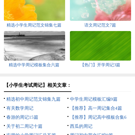
精选小学生周记范文锦集七篇
语文周记范文7篇
精选中学周记模板集合六篇
【热门】开学周记3篇
【小学生考试周记】相关文章：
精选初中周记范文锦集九篇
中学生周记模板汇编9篇
有关数学周记
【推荐】高一周记集合4篇
春游的周记15篇
【推荐】周记高中模板合集6
关于初二周记十篇
篇
西瓜的周记