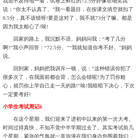
我迫不及待地一看，试卷上鲜红的72.5分好像在嘲笑我
说：“你太不认真了。”我一看题目，在按课文填空就扣了
0.5分，真不该错呀!要是这对了，我不就73分了嘛。都是
因为我太粗心了!唉!
回家的路上，我沉默不语。妈妈问我：“考了几分
啊?”我小声回答：“72.5分。”“我就知道你考不好。”妈妈
说。
回到家，妈妈把我训斥一顿，说：“这种错误你犯了
很多次了，在我面前都会背，怎么会错呢?为了罚你粗
心，就罚你上学自己走一天的路!”唉!我暗暗下决心，下次
一定要考好!
小学生考试周记6
在这个星期，我们迎来了进初中以来的第一次大考。
时间过得真快，不知不觉中半学期过去了。其实考试前几
个星期，紧张的气氛就一直弥漫在我们身边包围着我们，