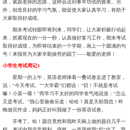
讲，紧跟老师的思路，这样会达到事半功倍的效果。另
外，创造良好的学习气氛，能促使大家认真学习，有助于
大家取得好成绩。
期末考试转眼即将到来，同学们，让大家积极行动起
来，抓紧现在的一分一秒，认真做好复习工作，期末考试
取得好成绩，为即将结束的一个学期，画上一个圆满的句
号！来报答为大家辛勤操劳的园丁——敬爱的老师！
小学生考试周记3
星期一的上午，英语老师捧着一叠试卷走进了教室，
说：“今天考试。”“大学霸”们都说：“切！不就是考试
嘛！小菜一碟！”而学习不太好的同学丧气地说道：“怎么
又是考试。”我心里偷偷乐道：哈哈！真是天助我也！昨
晚做完作业，妈妈正好叫我做了一份英语试卷。
开考了。哈！题目竟然和我昨天碗上做的题目几乎一
样。考试中我非常顺利。突然，一道题把我“拦”住了，我