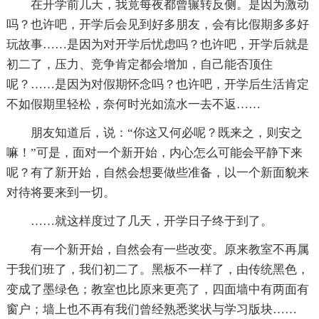
在开学前几天，我竟每夜都曾辗转反侧。是因为激动
吗？也许吧，开学后会见到好多朋友，会有比假期多多好
玩故事……是因为对开学后忧虑吗？也许吧，开学后就是
初二了，压力、竞争肯定都会增加，自己能否顶住
呢？……是因为对假期怀念吗？也许吧，开学后生活肯定
不如假期里轻松，奈何时光如流水一去不返……
朋友知道后，说：“你这又何必呢？既来之，则安之
嘛！”可是，面对一个新开始，内心怎么可能会平静下来
呢？有了新开始，自然会想要做些准备，以一个新面貌来
对待将要来到一切。
……就这样度过了几天，开学日子终于到了。
有一个新开始，自然会有一些改变。原来教室不再属
于我们班了，我们初二了。黑板不一样了，由传统黑色，
变成了墨绿色；教室也比原来更亮了，四面墙中有两面有
窗户；墙上也不再有我们曾经熟悉奖状与学习版块……