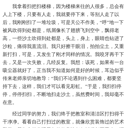
我拿着扫把扫楼梯，因为楼梯来往的人很多，总会有
人上下楼，只要有人走，我就要停下来，等别人走了以
后，我刚刚扫了一堆垃圾，可是天公不作美，“呼”地一下
被风吹得到处都是，纸屑像长了翅膀飞到空中，飘得老
高，一些沙土吹得到处都是，头上，身上，眼睛也钻进了
沙粒，痛得我直流泪。我只好擦干眼泪，拍拍尘土，又重
新打扫，可是，又发生了刚才同样的情况。我咬牙再干下
去，又是一次失败，几经反复。我想：该死，如果有一台
吸尘器就好了，正当我不知道如何是好的时候，耳边似乎
传来老师亲切地教导：“我们不论遇到什么困难，都要坚
持下去，这样，我们才可以看见彩虹。”于是，我扫扫停
停，停停扫扫，不断地扫走沙土，虽然费时间，我却毫不
在意。
经过同学的努力，我们终于把教室和清洁区打扫得干
干净净。看看自己打扫过的教室，就像欣赏装饰过的艺术