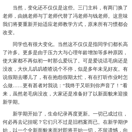
当然，变化还不仅仅是这些。三门主科，有两门换了
老师，由姚老师与丁老师代替了冯老师与钱老师。这意味
我们将要重新开始适应老师教学方式，原来所有习惯都会
改变。
同学也有很大变化。当然这不仅仅是指同学们都长高
了许多。更多是由于压力大与心理年龄增加等多种原因，
使大家都不再似初一时那么爱玩了。可是爱说话毛病还是
没改，大伙儿叽叽喳喳说个不停，似是多年未见好友。有
说假期去哪儿了，有在抱怨假期太忙，有在打听作业时怎
么做……更有甚者对我说：“我终于又听到你声音了！”看
来，虽然老毛病没改，大家还是准备好了以新面貌来迎接
新学期。
新学期开始了，生命纪录再度更新。一切已成过往，
何必再去记挂呢？它们只不过是旧档案而已。在新学期伊
始，以一个全新面貌来面对即将开始一切，不留遗憾，向