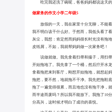
吃完我还洗了碗呢，爸爸妈妈都说这天
做家务的作文小学二年级5
放假的一天，我在家里十分无聊，不能
我不明白该干什么好。于然而，我低头看了
灰尘，我想：肯定然而妈妈很长时光没有拖
皮纸屑，不如，我就帮妈妈做一次家务吧！
说做就做。我先拿着扫帚和撮子，用扫
开始拖地了。我先拿了一个桶，然后拧开水
拿着拖把来到客厅，刚想开始拖地，就想起
拖把，要不然，地就拖不干净。我先把拖鞋
拖了一遍觉得很累，而且地也没有拖干净，
而半途而废吗？所以我不能放下。我拖了10
分高兴，这时候才明白了成功的喜悦。