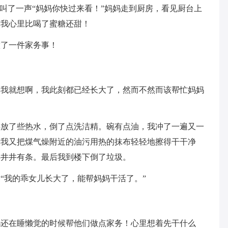
我叫了一声“妈妈你快过来看！”妈妈走到厨房，看见厨台上
时我心里比喝了蜜糖还甜！
做了一件家务事！
。我就想啊，我此刻都已经长大了，然而不然而该帮忙妈妈
再放了些热水，倒了点洗洁精。碗有点油，我冲了一遍又一
后我又把煤气燥附近的油污用热的抹布轻轻地擦得干干净
得井井有条。最后我到楼下倒了垃圾。
“我的乖女儿长大了，能帮妈妈干活了。”
妈还在睡懒觉的时候帮他们做点家务！心里想着先干什么