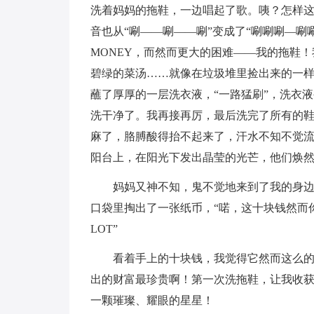
洗着妈妈的拖鞋，一边唱起了歌。咦？怎样
音也从“唰——唰——唰”变成了“唰唰唰—
MONEY，而然而更大的困难——我的拖鞋
碧绿的菜汤……就像在垃圾堆里捡出来的一
蘸了厚厚的一层洗衣液，“一路猛刷”，洗衣
洗干净了。我再接再厉，最后洗完了所有的
麻了，胳膊酸得抬不起来了，汗水不知不觉
阳台上，在阳光下发出晶莹的光芒，他们焕
妈妈又神不知，鬼不觉地来到了我的身边
口袋里掏出了一张纸币，“喏，这十块钱然而你的
LOT”
看着手上的十块钱，我觉得它然而这么的
出的财富最珍贵啊！第一次洗拖鞋，让我收
一颗璀璨、耀眼的星星！