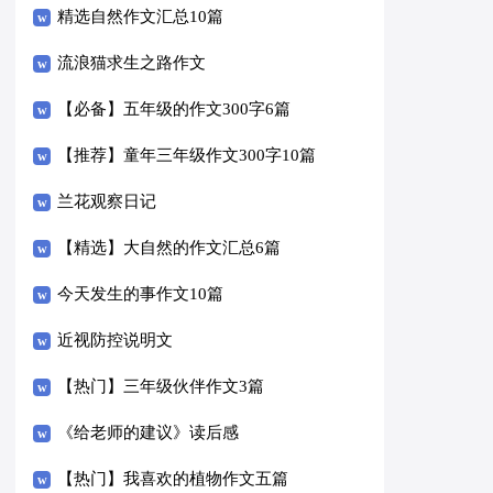
精选自然作文汇总10篇
流浪猫求生之路作文
【必备】五年级的作文300字6篇
【推荐】童年三年级作文300字10篇
兰花观察日记
【精选】大自然的作文汇总6篇
今天发生的事作文10篇
近视防控说明文
【热门】三年级伙伴作文3篇
《给老师的建议》读后感
【热门】我喜欢的植物作文五篇