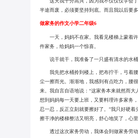
这天我十分高兴，因为我不仅仅仅学会
半途而废，必须要坚持到底。而且我以后要
做家务的作文小学二年级6
一天，妈妈不在家。我看见楼梯上蒙着许
件家务，给妈妈一个惊喜。
说干就干，我准备了一只盛有清水的水
我先把水桶拎到楼上，把布拧干，弓着
尘一擦而光。渐渐地，我感到有点吃力，腰很
来。我自言自语地说：“这家务本来就然而大
想到妈妈每一天要上班，又要料理许多家务，
忍一忍，反正立刻就要擦好了。”我只好硬着
擦干净的楼梯整洁又明亮，舒心地笑了，心
透过这次家务劳动，我体会到做家务劳