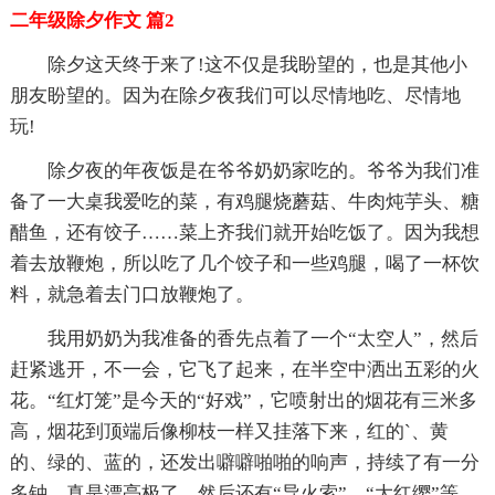
二年级除夕作文 篇2
除夕这天终于来了!这不仅是我盼望的，也是其他小
朋友盼望的。因为在除夕夜我们可以尽情地吃、尽情地
玩!
除夕夜的年夜饭是在爷爷奶奶家吃的。爷爷为我们准
备了一大桌我爱吃的菜，有鸡腿烧蘑菇、牛肉炖芋头、糖
醋鱼，还有饺子……菜上齐我们就开始吃饭了。因为我想
着去放鞭炮，所以吃了几个饺子和一些鸡腿，喝了一杯饮
料，就急着去门口放鞭炮了。
我用奶奶为我准备的香先点着了一个“太空人”，然后
赶紧逃开，不一会，它飞了起来，在半空中洒出五彩的火
花。“红灯笼”是今天的“好戏”，它喷射出的烟花有三米多
高，烟花到顶端后像柳枝一样又挂落下来，红的`、黄
的、绿的、蓝的，还发出噼噼啪啪的响声，持续了有一分
多钟，真是漂亮极了。然后还有“导火索”、“大红缨”等，