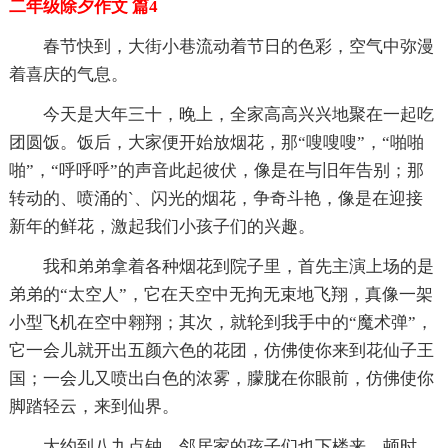
二年级除夕作文 篇4
春节快到，大街小巷流动着节日的色彩，空气中弥漫
着喜庆的气息。
今天是大年三十，晚上，全家高高兴兴地聚在一起吃
团圆饭。饭后，大家便开始放烟花，那“嗖嗖嗖”，“啪啪
啪”，“呼呼呼”的声音此起彼伏，像是在与旧年告别；那
转动的、喷涌的`、闪光的烟花，争奇斗艳，像是在迎接
新年的鲜花，激起我们小孩子们的兴趣。
我和弟弟拿着各种烟花到院子里，首先主演上场的是
弟弟的“太空人”，它在天空中无拘无束地飞翔，真像一架
小型飞机在空中翱翔；其次，就轮到我手中的“魔术弹”，
它一会儿就开出五颜六色的花团，仿佛使你来到花仙子王
国；一会儿又喷出白色的浓雾，朦胧在你眼前，仿佛使你
脚踏轻云，来到仙界。
大约到八九点钟，邻居家的孩子们也下楼来。顿时，