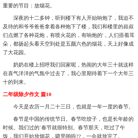
重要的节目：放烟花。
深夜的十二多钟，听到楼下有人开始响炮了，我迫不
及待的和爷爷爸爸拿着各种炮下了楼，我们和楼里的叔叔
们点燃了各种花炮，有喷火花的，有响炮的'，人们捂着耳
朵，都扬起头看天空到处是五颜六色的烟花，天上好像成
了大花园。
奶奶在楼上招呼我们回家呢，热闹的大年三十就这样
在喜气洋洋的气氛中过去了，我心里期待着下一个大年三
十的到来。
二年级除夕作文 篇10
今天是农历一月二十三日，也就是一年一度的春节。
春节是中国的传统节日。春节吃饺子，也是长年龄的
时候。我们过的`春节就很特别。春节那天，吃过了午
饭，我们开始放烟花，噼里啪啦??，一会就放完了。