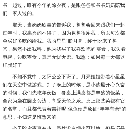
爷一起过，唯有今年的除夕夜，是跟爸爸和爷爷奶奶陪我
们一家人过的。
那天，当奶奶欣喜的告诉我，爸爸会回来跟我们一起
过年时，我高兴的不得了，因为爸爸很疼我，所以每次都
会买好多吃的给我。我盼星星ˋ盼月亮，终于盼来了爸
爸，果然不出我料，他为我买了我喜欢吃的'零食，我边看
电视，边吃零食，真是无忧无虑。我想：如果每一天都这
样就好了!
不知不觉中，太阳公公下班了。月亮姐姐带着小星星
们在天空中做游戏。到了晚上的时候，是小孩最开心兴奋
的时候，我们先吃年夜饭，餐桌上满桌都是丰盛的饭菜，
全家为坐在圆桌旁边，享受天伦之乐。桌上那些菜都有它
的名堂，而且都代表着吉祥呢!像鱼便是象征“年年有余”的
意思，不知道是谁想来的。
今天除夕夜真有趣，虽然没有烟火可以放，但是还是