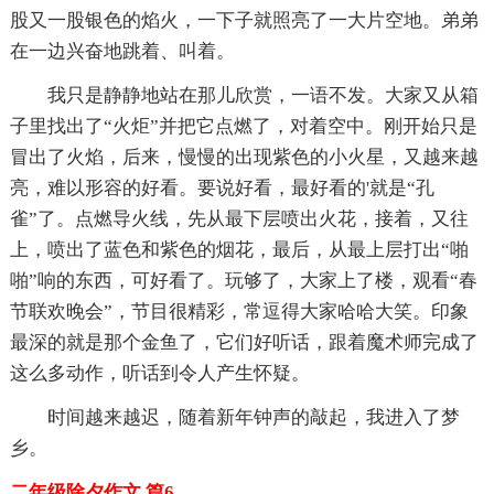
股又一股银色的焰火，一下子就照亮了一大片空地。弟弟
在一边兴奋地跳着、叫着。
我只是静静地站在那儿欣赏，一语不发。大家又从箱
子里找出了“火炬”并把它点燃了，对着空中。刚开始只是
冒出了火焰，后来，慢慢的出现紫色的小火星，又越来越
亮，难以形容的好看。要说好看，最好看的'就是“孔
雀”了。点燃导火线，先从最下层喷出火花，接着，又往
上，喷出了蓝色和紫色的烟花，最后，从最上层打出“啪
啪”响的东西，可好看了。玩够了，大家上了楼，观看“春
节联欢晚会”，节目很精彩，常逗得大家哈哈大笑。印象
最深的就是那个金鱼了，它们好听话，跟着魔术师完成了
这么多动作，听话到令人产生怀疑。
时间越来越迟，随着新年钟声的敲起，我进入了梦
乡。
二年级除夕作文 篇6