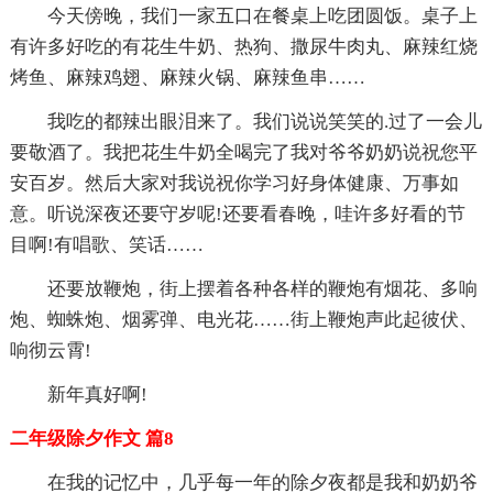
今天傍晚，我们一家五口在餐桌上吃团圆饭。桌子上
有许多好吃的有花生牛奶、热狗、撒尿牛肉丸、麻辣红烧
烤鱼、麻辣鸡翅、麻辣火锅、麻辣鱼串……
我吃的都辣出眼泪来了。我们说说笑笑的.过了一会儿
要敬酒了。我把花生牛奶全喝完了我对爷爷奶奶说祝您平
安百岁。然后大家对我说祝你学习好身体健康、万事如
意。听说深夜还要守岁呢!还要看春晚，哇许多好看的节
目啊!有唱歌、笑话……
还要放鞭炮，街上摆着各种各样的鞭炮有烟花、多响
炮、蜘蛛炮、烟雾弹、电光花……街上鞭炮声此起彼伏、
响彻云霄!
新年真好啊!
二年级除夕作文 篇8
在我的记忆中，几乎每一年的除夕夜都是我和奶奶爷