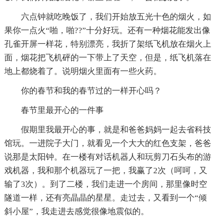
六点钟就吃晚饭了，我们开始放五光十色的烟火，如
果你一点火“啪，啪??”十分好玩。还有一种烟花能发出像
孔雀开屏一样花，特别漂亮，我折了架纸飞机放在烟火上
面，烟花把飞机砰的一下带上了天空，但是，纸飞机落在
地上都烧着了。说明烟火里面有一些火药。
你的春节和我的春节过的一样开心吗？
春节里最开心的一件事
假期里我最开心的事，就是和爸爸妈妈一起去省科技
馆玩。一进院子大门，就看见一个大大的红色支架，爸爸
说那是太阳钟。在一楼有对话机器人和玩剪刀石头布的游
戏机器，我和那个机器玩了一把，我赢了2次（呵呵，又
输了3次）。到了二楼，我们走进一个房间，那里像时空
隧道一样，还有亮晶晶的星星。走过去，又看到一个“倾
斜小屋”，我走进去感觉很像地震似的。