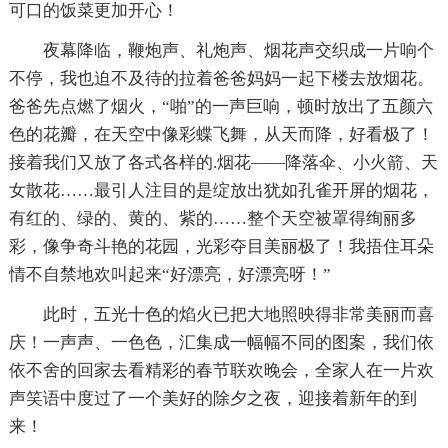
可口的饭菜更加开心！
夜幕降临，鞭炮声、礼炮声、烟花声交织成一片响个
不停，我也迫不及待的拉着爸爸妈妈一起下楼去放烟花。
爸爸先点燃了烟火，“啪”的一声巨响，顿时放出了五颜六
色的花瓣，在天空中像彩蝶飞舞，从天而降，好看极了！
接着我们又放了各式各样的.烟花——降落伞、小火箭、天
女散花……最引人注目的是绽放出犹如孔雀开屏的烟花，
有红的、绿的、黄的、紫的……整个天空被罩得绚丽多
彩，像争奇斗艳的花园，光彩夺目美丽极了！我捂住耳朵
情不自禁地欢叫起来“好漂亮，好漂亮呀！”
此时，五光十色的焰火已把大地照映得非常美丽而喜
庆！一声声、一色色，汇集成一幅幅不同的图案，我们依
依不舍的回家去看精彩的春节联欢晚会，全家人在一片欢
声笑语中度过了一个美好的除夕之夜，迎接着新年的到
来！