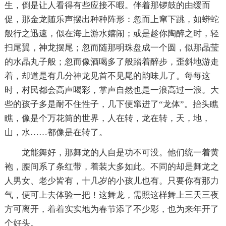
生，倒是让人看得有些应接不暇。伴着那锣鼓的由缓而
促，那金龙随乐声摆出种种阵形：忽而上窜下跳，如蟒蛇
般行之迅速，似在海上游水嬉闹；或是趁你陶醉之时，轻
扫尾翼，神龙摆尾；忽而随那明珠盘成一个圆，似那晶莹
的水晶丸子般；忽而像酒喝多了般踏着醉步，歪斜地游走
着，却道是有几分神龙见首不见尾的韵味儿了。每每这
时，村民都会高声喝彩，掌声自然也是一浪高过一浪。大
些的孩子多是耐不住性子，几下便窜进了“龙体”。抬头瞧
瞧，像是个万花筒的世界，人在转，龙在转，天，地，
山，水……都像是在转了。
龙能舞好，那舞龙的人自是功不可没。他们统一着黄
袍，腰间系了条红带，着装大多如此。不同的却是舞龙之
人男女、老少皆有，十几岁的小孩儿也有。只要你有那力
气，便可上去体验一把！这舞龙，需照这样舞上三天三夜
方可离开，着着实实地为春节添了不少彩，也为来年开了
个好头。