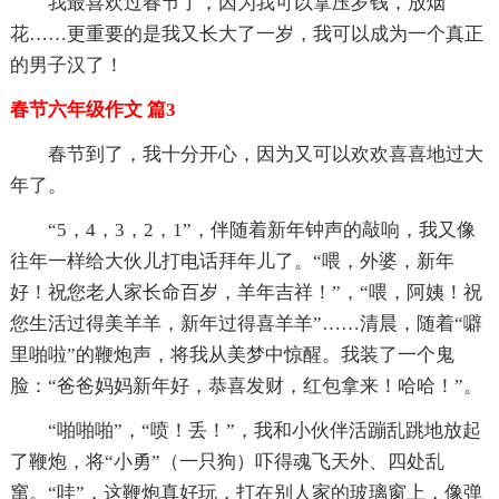
我最喜欢过春节了，因为我可以拿压岁钱，放烟
花……更重要的是我又长大了一岁，我可以成为一个真正
的男子汉了！
春节六年级作文 篇3
春节到了，我十分开心，因为又可以欢欢喜喜地过大
年了。
“5，4，3，2，1”，伴随着新年钟声的敲响，我又像
往年一样给大伙儿打电话拜年儿了。“喂，外婆，新年
好！祝您老人家长命百岁，羊年吉祥！”，“喂，阿姨！祝
您生活过得美羊羊，新年过得喜羊羊”……清晨，随着“噼
里啪啦”的鞭炮声，将我从美梦中惊醒。我装了一个鬼
脸：“爸爸妈妈新年好，恭喜发财，红包拿来！哈哈！”。
“啪啪啪”，“喷！丢！”，我和小伙伴活蹦乱跳地放起
了鞭炮，将“小勇”（一只狗）吓得魂飞天外、四处乱
窜。“哇”，这鞭炮真好玩，打在别人家的玻璃窗上，像弹