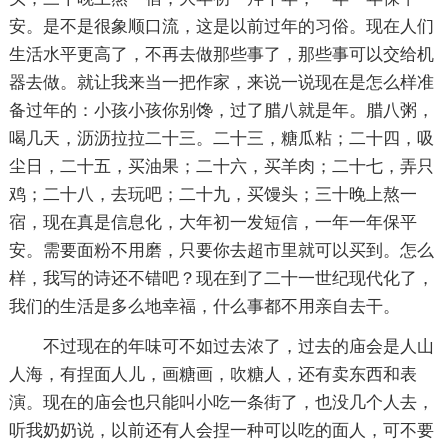
安。是不是很象顺口流，这是以前过年的习俗。现在人们
生活水平更高了，不再去做那些事了，那些事可以交给机
器去做。就让我来当一把作家，来说一说现在是怎么样准
备过年的：小孩小孩你别馋，过了腊八就是年。腊八粥，
喝几天，沥沥拉拉二十三。二十三，糖瓜粘；二十四，吸
尘日，二十五，买油果；二十六，买羊肉；二十七，弄只
鸡；二十八，去玩吧；二十九，买馒头；三十晚上熬一
宿，现在真是信息化，大年初一发短信，一年一年保平
安。需要面粉不用磨，只要你去超市里就可以买到。怎么
样，我写的诗还不错吧？现在到了二十一世纪现代化了，
我们的生活是多么地幸福，什么事都不用亲自去干。
不过现在的年味可不如过去浓了，过去的庙会是人山
人海，有捏面人儿，画糖画，吹糖人，还有卖东西和表
演。现在的庙会也只能叫小吃一条街了，也没几个人去，
听我奶奶说，以前还有人会捏一种可以吃的面人，可不要