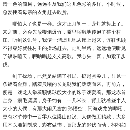
清一色的简易，远远不及我们这儿色彩的多样。小时候，
总爱拽着母亲的衣角赶去欣赏。
哪怕大了也是一样。这才正月初一，龙灯就舞上了。
来之前，必会先放鞭炮爆竹，噼里啪啦地传遍了整个村
庄。听到这讯号，我便一溜烟儿地从床上起来，连鞋也顾
不得穿好就往村里的操场赶去。走到半路，远远地便听见
了锣鼓喧天，唢呐唱起支支高歌。我心头一喜，加紧了步
伐。
到了操场，已然是站满了村民。掂起脚尖儿，只见一
条镀着金辉，踏着晨曦的长龙朝我们缓缓而来。再前方，
便是一戏龙人举着颗绣球般大小的珠子戏耍着。那龙赤首
金身，鬃毛凛凛，身子约有二十几米长，背上驮着些半人
大小的人偶，有那大闹天宫的.孙悟空，闹海戏龙的哪吒，
更有水浒传中一百零八位梁山好汉。人偶做工精致，大多
用木头雕刻制成，彩布做饰，随那龙的起伏而动，栩栩如