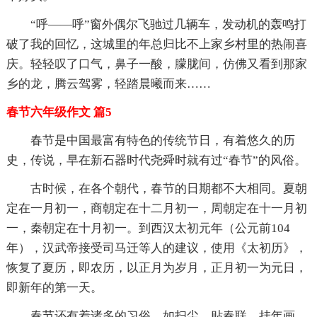
“呼——呼”窗外偶尔飞驰过几辆车，发动机的轰鸣打
破了我的回忆，这城里的年总归比不上家乡村里的热闹喜
庆。轻轻叹了口气，鼻子一酸，朦胧间，仿佛又看到那家
乡的龙，腾云驾雾，轻踏晨曦而来……
春节六年级作文 篇5
春节是中国最富有特色的传统节日，有着悠久的历
史，传说，早在新石器时代尧舜时就有过“春节”的风俗。
古时候，在各个朝代，春节的日期都不大相同。夏朝
定在一月初一，商朝定在十二月初一，周朝定在十一月初
一，秦朝定在十月初一。到西汉太初元年（公元前104
年），汉武帝接受司马迁等人的建议，使用《太初历》，
恢复了夏历，即农历，以正月为岁月，正月初一为元日，
即新年的第一天。
春节还有着诸多的习俗，如扫尘、贴春联、挂年画、