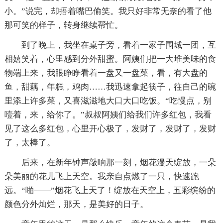
小。”说完，却捂着嘴巴偷笑。我只好非常无奈的看了他
那可笑的样子，转身继续帮忙。
到了晚上，我坐在桌子旁，看着一家子围城一团，互
相嬉笑着，心里感到分外甜蜜。阿姨们把一大堆美味的食
物端上来，我眼睁睁看着一盘又一盘菜，看，有大盘的
鱼，甜藕，年糕，鸡肉……我迅速拿起筷子，往自己的碗
里添上许多菜，又喜滋滋地大口大口吃饭。“吃慢点，别
噎着，来，给你了。”叔叔阿姨们给我们许多红包，我看
见了这么多红包，心里开心极了，发财了，发财了，发财
了，太棒了。
后来，在新年钟声敲响那一刻，烟花漫天绽放，一朵
朵美丽的花儿飞上天空。我亲自点燃了一只，快速跑
远。“啪——”烟花飞上天了！绽放在天空上，五彩缤纷的
颜色分外灿烂，那天，是美好的日子。