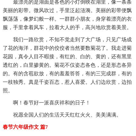
最漂亮的是湖面是各色的小灯倒映在湖里，像一条条
美丽的彩带。微风吹过，手里泛起涟漪。美丽的彩带便飘
飘荡荡，像梦幻般一样。一群群小朋友，身穿着漂亮的衣
服，手里拿着风车，拉着大人的手，高兴地欣赏着美景。
我们一路欣赏，不知不觉走到了大广场，只见广场成
了花的海洋，群花中的佼佼者当然要数菊花了。我走进菊
花园，真令人目不暇接，有红的、白的、黄的，还有黑里
透红的，白里掺黄的。菊花不仅姿态各色，还是形态各异
的。有的含苞欲放，有的羞羞答答，有的三完成群，有的
一枝独秀。真是千姿百态，惹人喜爱。人们边欣赏，边拍
照。
啊！春节好一派喜庆祥和的日子！
祝愿全国人们的生活天天红红火火、美美满满。
春节六年级作文 篇7