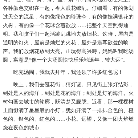
各种颜色交织在一起，令人眼花缭乱。仔细看，有的像划
过天空的流星，有的像绿色的珍珠伞，有的像挂满银花的
火树，有的像一个花球含苞欲放……把整个天空照得通
明。我和孩子们一起活蹦乱跳地去放烟花。这時，屋内是
通明的灯火，屋前是灿烂的火花，屋外是震耳欲聋的响
声。我们放烟花放到天亮。正玩得高兴時，妈妈叫我吃汤
圆，寓意是“像一个大汤圆快快乐乐地滚年，转大运”。
吃完汤圆，我就去拜年，我还领了许多红包呢！
晚上，我们去逛花街，猜灯谜。只见街上张灯结彩，
到处是人的海洋，到处是花的海洋；到处是灯的海洋。火
树勾画去城市的轮廓，既清楚又朦胧。近看，那一棵棵树
上面缀满了星星般的小灯，犹如开满了一排排金色的、橙
色的、银色的、红色的……小花。远望，又像一团火焰燃
烧在夜色的城市。