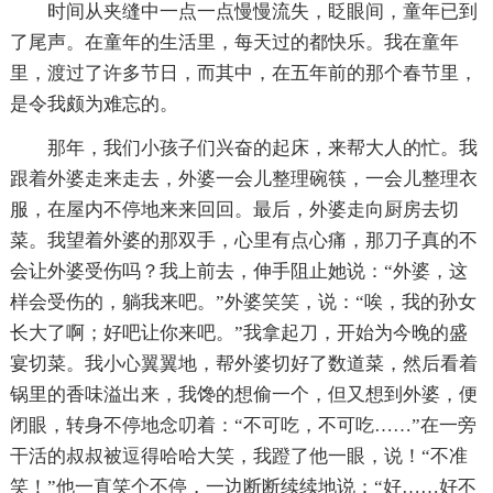
时间从夹缝中一点一点慢慢流失，眨眼间，童年已到
了尾声。在童年的生活里，每天过的都快乐。我在童年
里，渡过了许多节日，而其中，在五年前的那个春节里，
是令我颇为难忘的。
那年，我们小孩子们兴奋的起床，来帮大人的忙。我
跟着外婆走来走去，外婆一会儿整理碗筷，一会儿整理衣
服，在屋内不停地来来回回。最后，外婆走向厨房去切
菜。我望着外婆的那双手，心里有点心痛，那刀子真的不
会让外婆受伤吗？我上前去，伸手阻止她说：“外婆，这
样会受伤的，躺我来吧。”外婆笑笑，说：“唉，我的孙女
长大了啊；好吧让你来吧。”我拿起刀，开始为今晚的盛
宴切菜。我小心翼翼地，帮外婆切好了数道菜，然后看着
锅里的香味溢出来，我馋的想偷一个，但又想到外婆，便
闭眼，转身不停地念叨着：“不可吃，不可吃……”在一旁
干活的叔叔被逗得哈哈大笑，我蹬了他一眼，说！“不准
笑！”他一直笑个不停，一边断断续续地说：“好……好不