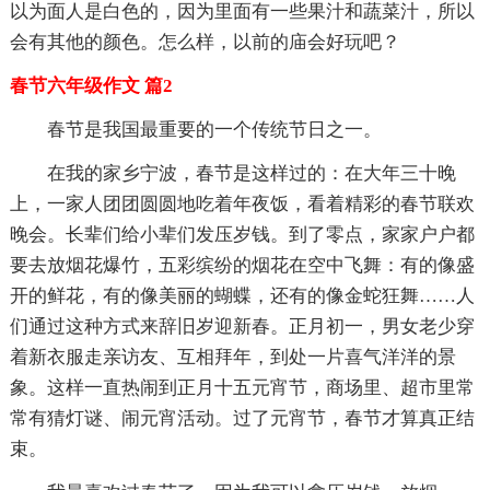
以为面人是白色的，因为里面有一些果汁和蔬菜汁，所以
会有其他的颜色。怎么样，以前的庙会好玩吧？
春节六年级作文 篇2
春节是我国最重要的一个传统节日之一。
在我的家乡宁波，春节是这样过的：在大年三十晚
上，一家人团团圆圆地吃着年夜饭，看着精彩的春节联欢
晚会。长辈们给小辈们发压岁钱。到了零点，家家户户都
要去放烟花爆竹，五彩缤纷的烟花在空中飞舞：有的像盛
开的鲜花，有的像美丽的蝴蝶，还有的像金蛇狂舞……人
们通过这种方式来辞旧岁迎新春。正月初一，男女老少穿
着新衣服走亲访友、互相拜年，到处一片喜气洋洋的景
象。这样一直热闹到正月十五元宵节，商场里、超市里常
常有猜灯谜、闹元宵活动。过了元宵节，春节才算真正结
束。