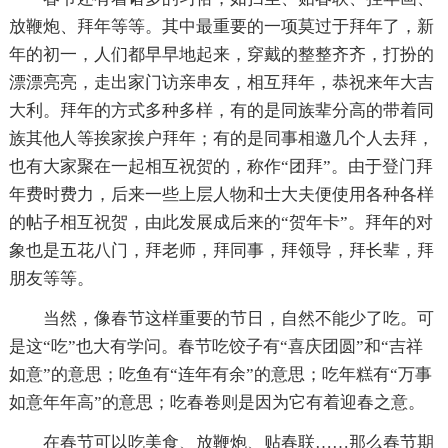
放鞭炮、拜年等等。其中最重要的一项莫过于拜年了，新
年的初一，人们都早早地起来，穿戴的整整齐齐，打扮的
漂漂亮亮，走出家门访亲串友，相互拜年，恭祝来年大吉
大利。拜年的方式多种多样，有的是同族辈分高的带着同
族其他人等挨家挨户拜年；有的是同事相邀几个人去拜，
也有大家聚在一起相互祝贺的，称作“团拜”。由于登门拜
年费时费力，后来一些上层人物和士大夫便使用各种各样
的帖子相互祝贺，由此发展成后来的“贺年卡”。拜年的对
象也是五花八门，拜老师，拜同事，拜领导，拜长辈，拜
朋友等等。
当然，像春节这样重要的节日，自然不能少了吃。可
是这“吃”也大有学问。春节吃饺子有“喜庆团圆”和“吉祥
如意”的意思；吃鱼有“连年有余”的意思；吃年糕有“万事
如意年年高”的意思；吃春卷则是因为它有着迎春之意。
在春节可以吃美食、放鞭炮、贴春联……那么春节期