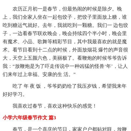
农历正月初一是春节，但最热闹的时候是除夕。晚
上，我们全家人坐在一起包饺子，把饺子里面放上糖，谁
吃到糖运气就好。去年，我就吃到一颗糖。我们一 边包饺
子，一边看春节联欢晚会，晚会持续四个半小时，晚会里
有魔术、小品、歌舞等精彩节目，其中我最喜欢的就是魔
术。看节目看到十二点的时候，外面放烟花 爆竹的声音很
大，天空上五颜六色，美丽极了。看鞭炮的时候爷爷告诉
我：“放鞭炮是为了吓走传说中一种凶猛的怪兽‘年’，让人
们来年过上幸福、安康的生 活。”
吃了 年 夜 饭 ，爷爷奶奶给了我压岁钱，希望我来年
好好学习。
我喜欢过春节，喜欢这种快乐的感觉！
小学六年级春节作文 篇3
春节，是一个喜庆的节日，家家户户都贴对联，放鞭