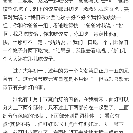
爸爸、二叔叔、姑姑一起吃饺子。爸爸与我“合作”，他把
饺馅先吃了，剩下的饺皮都归我吃。叔叔见我这么吃，笑
着对我说：“我们来比赛吃饺子好不好？我和你姑姑一
组，你和你爸爸一组，看谁吃得快。”爸爸对我说：“好
啊，我只吃饺馅，你来吃饺皮，分工吃，肯定比他们
快。”“那可不一定，”姑姑说，“我们一口吃一个，比你们
一个饺子分两下吃快。”结果是，我跑去看电视，他们几
个大人还在那儿吃饺子。
过了大年初一，过年的另一个高潮就是正月十五的元
宵节了。过元宵节吃元宵自然是不用说了，但我却喜欢元
宵节有关面灯的事。
淮北有正月十五蒸面灯的习俗。在我看来，面灯可以
分为上下两个部分，只不过上下两部分在一起罢了。上面
部分很像碗的'形状，下面部分则是圆柱体。别看它有
点“其貌不扬”，但可好吃呢！点面灯也好玩。天一黑下
来，就可以点面灯了。在面灯凹下去的地方插一根棉签，