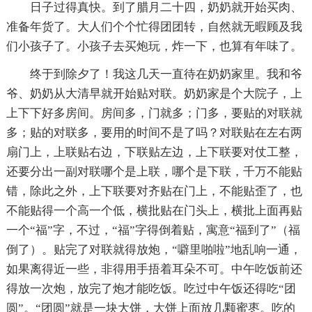
日子过得真快。到了腊月二十四，奶奶就开始买肉、
准备年货了。大人们个个忙得团团转，自然就无暇顾及我
们小孩子了。小孩子去买炮玩，炸一下，也算有年味了。
终于到除夕了！我这几天一直待在奶奶家里。我和爷
爷、奶奶从大清早就开始贴对联。奶奶家是个大院子，上
上下下好多房间。房间多，门就多；门多，要贴的对联就
多；贴的对联多，要用的时间不是了吗？对联贴在左右两
扇门上，上联贴右边，下联贴左边，上下联要对仗工整，
还要分出一副对联哪个是上联，哪个是下联，千万不能贴
错，除此之外，上下联要对齐贴在门上，不能贴歪了，也
不能贴得一个高一个低，横批贴在门头上，横批上面再贴
一个“福”字，不过，“福”字得倒着贴，寓意“福到了”（福
倒了）。贴完了对联就得放炮，“噼里啪啦”地乱响一通，
如果离得近一些，非得用手捂着耳朵不可。中午吃饭前还
得放一次炮，放完了炮才能吃饭。吃过中午饭还得吃“团
圆”。“团圆”就是一块大饼，大饼上面放几颗蜜枣。吃的