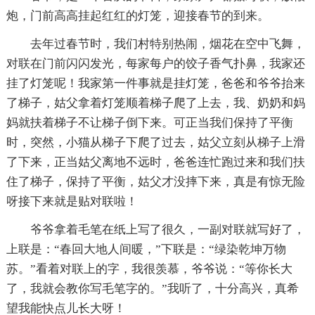
炮，门前高高挂起红红的灯笼，迎接春节的到来。
去年过春节时，我们村特别热闹，烟花在空中飞舞，
对联在门前闪闪发光，每家每户的饺子香气扑鼻，我家还
挂了灯笼呢！我家第一件事就是挂灯笼，爸爸和爷爷抬来
了梯子，姑父拿着灯笼顺着梯子爬了上去，我、奶奶和妈
妈就扶着梯子不让梯子倒下来。可正当我们保持了平衡
时，突然，小猫从梯子下爬了过去，姑父立刻从梯子上滑
了下来，正当姑父离地不远时，爸爸连忙跑过来和我们扶
住了梯子，保持了平衡，姑父才没摔下来，真是有惊无险
呀接下来就是贴对联啦！
爷爷拿着毛笔在纸上写了很久，一副对联就写好了，
上联是：“春回大地人间暖，”下联是：“绿染乾坤万物
苏。”看着对联上的字，我很羡慕，爷爷说：“等你长大
了，我就会教你写毛笔字的。”我听了，十分高兴，真希
望我能快点儿长大呀！