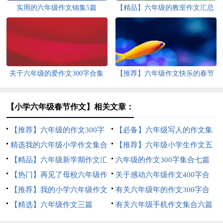
实用的六年级作文锦集5篇
【精品】六年级的教室作文汇总
6篇
关于六年级的爱作文300字合集
【推荐】六年级作文快乐的春节
八篇
作文合集6篇
【小学六年级春节作文】相关文章：
【推荐】六年级的作文300字
【必备】六年级写人的作文集
合集6篇
精选我的六年级小学作文集合
锦6篇
【推荐】六年级小学生作文五
5篇
【精品】六年级新学期作文汇
篇
六年级的作文300字集合七篇
编七篇
【热门】再见了母校六年级作
关于感动六年级作文400字合
文合集五篇
【推荐】我的小学六年级作文
集5篇
有关六年级年的作文300字合
四篇
【精选】六年级作文三篇
集9篇
有关六年级手机作文集合六篇