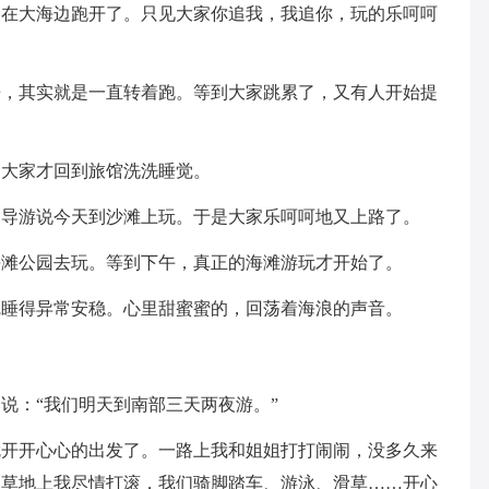
们在大海边跑开了。只见大家你追我，我追你，玩的乐呵呵
来，其实就是一直转着跑。等到大家跳累了，又有人开始提
，大家才回到旅馆洗洗睡觉。
。导游说今天到沙滩上玩。于是大家乐呵呵地又上路了。
海滩公园去玩。等到下午，真正的海滩游玩才开始了。
觉睡得异常安稳。心里甜蜜蜜的，回荡着海浪的声音。
说：“我们明天到南部三天两夜游。”
就开开心心的出发了。一路上我和姐姐打打闹闹，没多久来
的草地上我尽情打滚，我们骑脚踏车、游泳、滑草……开心