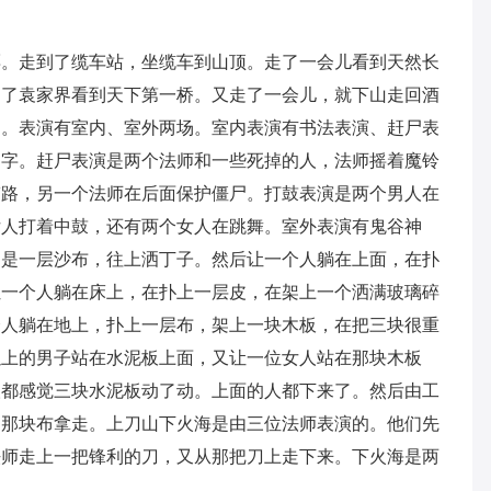
票。走到了缆车站，坐缆车到山顶。走了一会儿看到天然长
到了袁家界看到天下第一桥。又走了一会儿，就下山走回酒
了。表演有室内、室外两场。室内表演有书法表演、赶尸表
写字。赶尸表演是两个法师和一些死掉的人，法师摇着魔铃
带路，另一个法师在后面保护僵尸。打鼓表演是两个男人在
女人打着中鼓，还有两个女人在跳舞。室外表演有鬼谷神
场是一层沙布，往上洒丁子。然后让一个人躺在上面，在扑
让一个人躺在床上，在扑上一层皮，在架上一个洒满玻璃碎
个人躺在地上，扑上一层布，架上一块木板，在把三块很重
以上的男子站在水泥板上面，又让一位女人站在那块木板
人都感觉三块水泥板动了动。上面的人都下来了。然后由工
和那块布拿走。上刀山下火海是由三位法师表演的。他们先
法师走上一把锋利的刀，又从那把刀上走下来。下火海是两