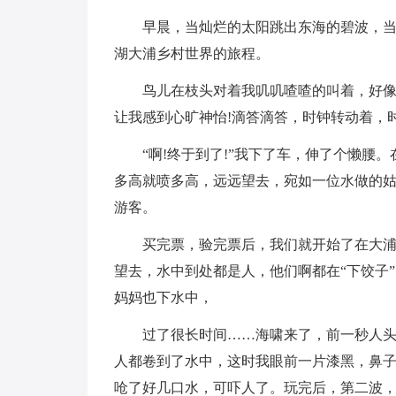
早晨，当灿烂的太阳跳出东海的碧波，
湖大浦乡村世界的旅程。
鸟儿在枝头对着我叽叽喳喳的叫着，好像
让我感到心旷神怡!滴答滴答，时钟转动着，
“啊!终于到了!”我下了车，伸了个懒腰
多高就喷多高，远远望去，宛如一位水做的
游客。
买完票，验完票后，我们就开始了在大
望去，水中到处都是人，他们啊都在“下饺子
妈妈也下水中，
过了很长时间……海啸来了，前一秒人头
人都卷到了水中，这时我眼前一片漆黑，鼻
呛了好几口水，可吓人了。玩完后，第二波