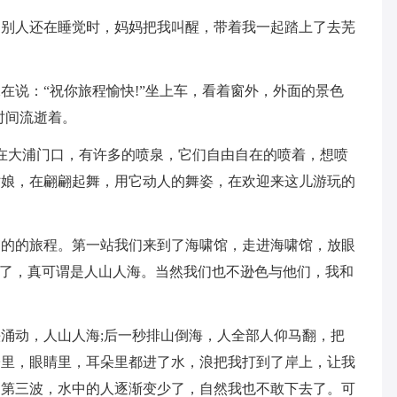
当别人还在睡觉时，妈妈把我叫醒，带着我一起踏上了去芜
在说：“祝你旅程愉快!”坐上车，看着窗外，外面的景色
时间流逝着。
。在大浦门口，有许多的喷泉，它们自由自在的喷着，想喷
姑娘，在翩翩起舞，用它动人的舞姿，在欢迎来这儿游玩的
浦的的旅程。第一站我们来到了海啸馆，走进海啸馆，放眼
”了，真可谓是人山人海。当然我们也不逊色与他们，我和
涌动，人山人海;后一秒排山倒海，人全部人仰马翻，把
子里，眼睛里，耳朵里都进了水，浪把我打到了岸上，让我
，第三波，水中的人逐渐变少了，自然我也不敢下去了。可