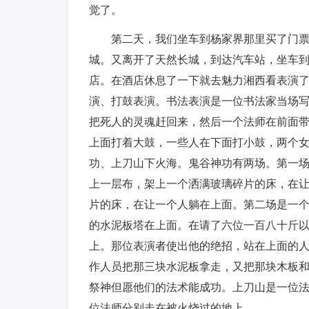
觉了。
第二天，我们坐车到杨家界那里买了门
城。又离开了天然长城，到达汽车站，坐车
店。在酒店休息了一下就去魅力湘西看表演
演、打鼓表演。书法表演是一位书法家当场
把死人的灵魂赶回来，然后一个法师在前面
上面打着大鼓，一些人在下面打小鼓，两个
功、上刀山下火海。鬼谷神功有两场。第一
上一层布，架上一个洒满玻璃碎片的床，在
片的床，在让一个人躺在上面。第二场是一
的水泥板塔在上面。在请了六位一百八十斤
上。那位表演者使出他的绝招，站在上面的
作人员把那三块水泥板拿走，又把那块木板
祭神但愿他们的法术能成功。上刀山是一位
位法师分别走在被火烧过的地上。