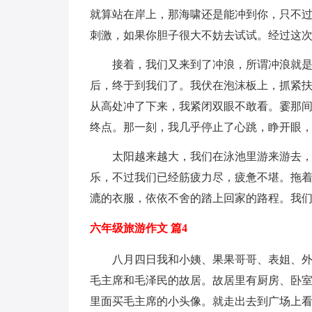
就算站在岸上，那海啸还是能冲到你，只不
刺激，如果你胆子很大不妨去试试。经过这次
接着，我们又来到了冲浪，所谓冲浪就
后，终于到我们了。我伏在泡沫板上，抓紧扶
从高处冲了下来，我紧闭双眼不敢看。霎那间
终点。那一刻，我几乎停止了心跳，睁开眼
太阳越来越大，我们在泳池里游来游去
乐，不过我们已经筋疲力尽，疲惫不堪。拖
漉的衣服，依依不舍的踏上回家的路程。我们
六年级旅游作文 篇4
八月四日我和小姨、果果哥哥、表姐、
毛主席和毛泽民的故居。故居里有厨房、卧
里面买毛主席的小头像。就走出去到广场上