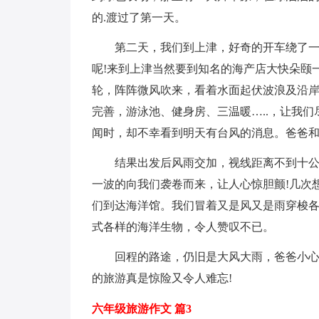
的.渡过了第一天。
第二天，我们到上津，好奇的开车绕了一
呢!来到上津当然要到知名的海产店大快朵颐
轮，阵阵微风吹来，看着水面起伏波浪及沿岸
完善，游泳池、健身房、三温暖…..，让我
闻时，却不幸看到明天有台风的消息。爸爸
结果出发后风雨交加，视线距离不到十
一波的向我们袭卷而来，让人心惊胆颤!几次
们到达海洋馆。我们冒着又是风又是雨穿梭
式各样的海洋生物，令人赞叹不已。
回程的路途，仍旧是大风大雨，爸爸小心
的旅游真是惊险又令人难忘!
六年级旅游作文 篇3