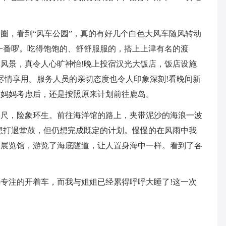
圈，看到“风车公园”，真的有好几个白色大风车随风转动
一番啰。吃得饱饱的、舒舒服服的，搭上上津有名的渡
风景，真令人心旷神怡!晚上投宿汉光大饭店，饭店设施
们尽情享用。服务人员的亲切态度也令人印象深刻!看晚间新
和妈妈考虑后，还是按照原来计划前往鹿岛。
公尺，险象环生。前往海洋馆的路上，夹带泥沙的海浪一波
想打退堂鼓，但仍想完成既定的计划。慢慢的在风雨中我
各展览馆，游览了海底隧道，让人置身海中一样。看到了各
专注的开着车，而我与姐姐已经累得呼呼大睡了!这一次