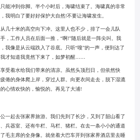
过只能冲到你脚。半个小时后，海啸结束了。海啸真的非常
，我明白了要好好保护大自然!不要让海啸发生。
是从几十米的高空向下冲。这里人也不少，排了一会儿队
手，工作人员在后面一推，“啊!”随后就是一阵尖叫。我
，我像是从云端跌入了谷底。只听“嗖”的一声，便到达了
，我才知道我竟然下来了，如梦初醒……
，享受着水给我们带来的清凉。虽然头顶烈日，但依然快
着疲倦的身体爬上岸，穿过人群。向更衣间走去，脱下湿漉
的心情欢快的，愉悦的。再见了大浦!
外公一起去张家界旅游。我们先到了长沙，又到了韶山看了
室、兵器室、还有牛栏、马栏、猪栏。在去一条小小的通道
看了毛主席的全身像。就坐着大巴车开到张家界酒店里去睡