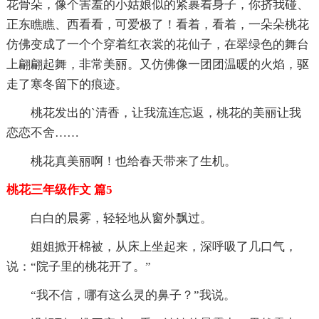
花骨朵，像个害羞的小姑娘似的紧裹着身子，你挤我碰、
正东瞧瞧、西看看，可爱极了！看着，看着，一朵朵桃花
仿佛变成了一个个穿着红衣裳的花仙子，在翠绿色的舞台
上翩翩起舞，非常美丽。又仿佛像一团团温暖的火焰，驱
走了寒冬留下的痕迹。
桃花发出的`清香，让我流连忘返，桃花的美丽让我
恋恋不舍……
桃花真美丽啊！也给春天带来了生机。
桃花三年级作文 篇5
白白的晨雾，轻轻地从窗外飘过。
姐姐掀开棉被，从床上坐起来，深呼吸了几口气，
说：“院子里的桃花开了。”
“我不信，哪有这么灵的鼻子？”我说。