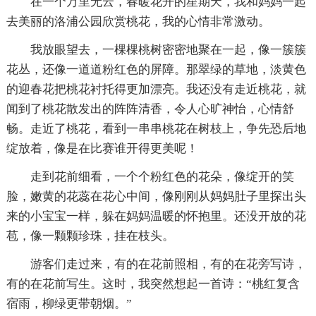
在一个万里无云，春暖花开的星期天，我和妈妈一起
去美丽的洛浦公园欣赏桃花，我的心情非常激动。
我放眼望去，一棵棵桃树密密地聚在一起，像一簇簇
花丛，还像一道道粉红色的屏障。那翠绿的草地，淡黄色
的迎春花把桃花衬托得更加漂亮。我还没有走近桃花，就
闻到了桃花散发出的阵阵清香，令人心旷神怡，心情舒
畅。走近了桃花，看到一串串桃花在树枝上，争先恐后地
绽放着，像是在比赛谁开得更美呢！
走到花前细看，一个个粉红色的花朵，像绽开的笑
脸，嫩黄的花蕊在花心中间，像刚刚从妈妈肚子里探出头
来的小宝宝一样，躲在妈妈温暖的怀抱里。还没开放的花
苞，像一颗颗珍珠，挂在枝头。
游客们走过来，有的在花前照相，有的在花旁写诗，
有的在花前写生。这时，我突然想起一首诗：“桃红复含
宿雨，柳绿更带朝烟。”