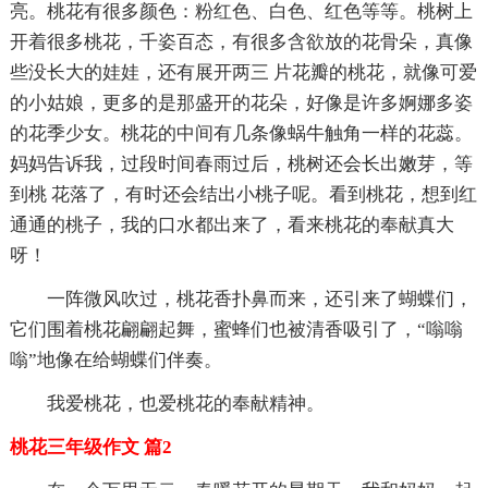
亮。桃花有很多颜色：粉红色、白色、红色等等。桃树上
开着很多桃花，千姿百态，有很多含欲放的花骨朵，真像
些没长大的娃娃，还有展开两三 片花瓣的桃花，就像可爱
的小姑娘，更多的是那盛开的花朵，好像是许多婀娜多姿
的花季少女。桃花的中间有几条像蜗牛触角一样的花蕊。
妈妈告诉我，过段时间春雨过后，桃树还会长出嫩芽，等
到桃 花落了，有时还会结出小桃子呢。看到桃花，想到红
通通的桃子，我的口水都出来了，看来桃花的奉献真大
呀！
一阵微风吹过，桃花香扑鼻而来，还引来了蝴蝶们，
它们围着桃花翩翩起舞，蜜蜂们也被清香吸引了，“嗡嗡
嗡”地像在给蝴蝶们伴奏。
我爱桃花，也爱桃花的奉献精神。
桃花三年级作文 篇2