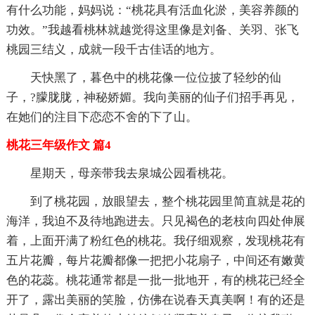
有什么功能，妈妈说：“桃花具有活血化淤，美容养颜的
功效。”我越看桃林就越觉得这里像是刘备、关羽、张飞
桃园三结义，成就一段千古佳话的地方。
天快黑了，暮色中的桃花像一位位披了轻纱的仙
子，?朦胧胧，神秘娇媚。我向美丽的仙子们招手再见，
在她们的注目下恋恋不舍的下了山。
桃花三年级作文 篇4
星期天，母亲带我去泉城公园看桃花。
到了桃花园，放眼望去，整个桃花园里简直就是花的
海洋，我迫不及待地跑进去。只见褐色的老枝向四处伸展
着，上面开满了粉红色的桃花。我仔细观察，发现桃花有
五片花瓣，每片花瓣都像一把把小花扇子，中间还有嫩黄
色的花蕊。桃花通常都是一批一批地开，有的桃花已经全
开了，露出美丽的笑脸，仿佛在说春天真美啊！有的还是