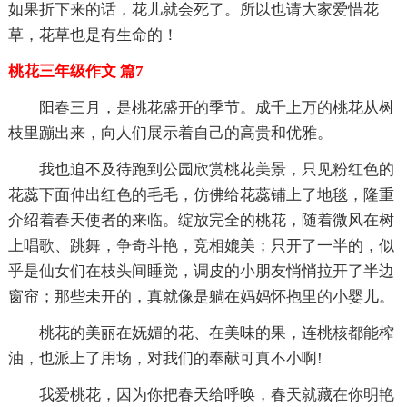
如果折下来的话，花儿就会死了。所以也请大家爱惜花
草，花草也是有生命的！
桃花三年级作文 篇7
阳春三月，是桃花盛开的季节。成千上万的桃花从树
枝里蹦出来，向人们展示着自己的高贵和优雅。
我也迫不及待跑到公园欣赏桃花美景，只见粉红色的
花蕊下面伸出红色的毛毛，仿佛给花蕊铺上了地毯，隆重
介绍着春天使者的来临。绽放完全的桃花，随着微风在树
上唱歌、跳舞，争奇斗艳，竞相媲美；只开了一半的，似
乎是仙女们在枝头间睡觉，调皮的小朋友悄悄拉开了半边
窗帘；那些未开的，真就像是躺在妈妈怀抱里的小婴儿。
桃花的美丽在妩媚的花、在美味的果，连桃核都能榨
油，也派上了用场，对我们的奉献可真不小啊!
我爱桃花，因为你把春天给呼唤，春天就藏在你明艳