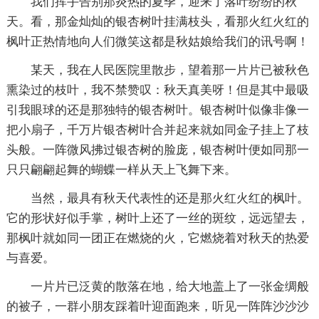
我们挥手告别那炎热的夏季，迎来了落叶纷纷的秋
天。看，那金灿灿的银杏树叶挂满枝头，看那火红火红的
枫叶正热情地向人们微笑这都是秋姑娘给我们的讯号啊！
某天，我在人民医院里散步，望着那一片片已被秋色
熏染过的枝叶，我不禁赞叹：秋天真美呀！但是其中最吸
引我眼球的还是那独特的银杏树叶。银杏树叶似像非像一
把小扇子，千万片银杏树叶合并起来就如同金子挂上了枝
头般。一阵微风拂过银杏树的脸庞，银杏树叶便如同那一
只只翩翩起舞的蝴蝶一样从天上飞舞下来。
当然，最具有秋天代表性的还是那火红火红的枫叶。
它的形状好似手掌，树叶上还了一丝的斑纹，远远望去，
那枫叶就如同一团正在燃烧的火，它燃烧着对秋天的热爱
与喜爱。
一片片已泛黄的散落在地，给大地盖上了一张金绸般
的被子，一群小朋友踩着叶迎面跑来，听见一阵阵沙沙沙