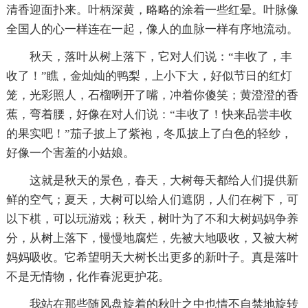
清香迎面扑来。叶柄深黄，略略的涂着一些红晕。叶脉像
全国人的心一样连在一起，像人的血脉一样有序地流动。
秋天，落叶从树上落下，它对人们说：“丰收了，丰
收了！”瞧，金灿灿的鸭梨，上小下大，好似节日的红灯
笼，光彩照人，石榴咧开了嘴，冲着你傻笑；黄澄澄的香
蕉，弯着腰，好像在对人们说：“丰收了！快来品尝丰收
的果实吧！”茄子披上了紫袍，冬瓜披上了白色的轻纱，
好像一个害羞的小姑娘。
这就是秋天的景色，春天，大树每天都给人们提供新
鲜的空气；夏天，大树可以给人们遮阴，人们在树下，可
以下棋，可以玩游戏；秋天，树叶为了不和大树妈妈争养
分，从树上落下，慢慢地腐烂，先被大地吸收，又被大树
妈妈吸收。它希望明天大树长出更多的新叶子。真是落叶
不是无情物，化作春泥更护花。
我站在那些随风盘旋着的秋叶之中也情不自禁地旋转