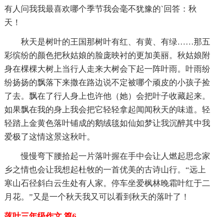
有人问我我最喜欢哪个季节我会毫不犹豫的`回答：秋
天！
秋天是树叶的王国那树叶有红、有黄、有绿……那五
彩缤纷的颜色把秋姑娘的脸庞映衬的更加美丽。秋姑娘附
身在棵棵大树上当行人走来大树会下起一阵叶雨。叶雨纷
纷扬扬的飘落下来撒在路边说不定被哪个顽皮的小孩子捡
了去。飘在了行人身上也许他（她）会把叶子收藏起来。
如果飘在我的身上我会把它轻轻拿起闻闻秋天的味道。轻
轻踏上金黄色落叶铺成的鹅绒毯如仙如梦让我沉醉其中我
爱极了这情这景这秋叶。
慢慢弯下腰拾起一片落叶握在手中会让人燃起思念家
乡之情也会让我想起杜牧的一首优美的古诗山行。“远上
寒山石径斜白云生处有人家。停车坐爱枫林晚霜叶红于二
月花。”又是一个秋天我又可以看到秋天的落叶了！
落叶三年级作文 篇6