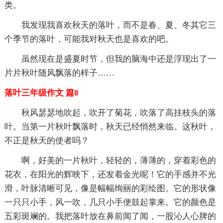
类。
我发现我喜欢秋天的落叶，而不是春、夏、冬其它三
个季节的落叶，可能我对秋天也是喜欢的吧。
虽然现在是盛夏时节，但我的脑海中还是浮现出了一
片片秋叶随风飘落的样子……
落叶三年级作文 篇8
秋风瑟瑟地吹起，吹开了菊花，吹落了高挂枝头的落
叶。当第一片秋叶飘落时，秋天已经悄然来临。这秋叶，
不正是秋天的使者吗？
啊，好美的一片秋叶，轻轻的，薄薄的，穿着彩色的
花衣，在阳光的辉映下，还发着金光呢！它的手感并不光
滑，叶脉清晰可见，像是幅幅绚丽的彩绘图。它的形状像
一只只小手，风一吹，几只小手便鼓起掌来。它的颜色是
五彩斑斓的。我把落叶放在鼻前闻了闻，一股沁人心脾的