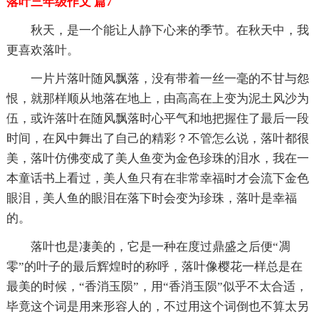
落叶三年级作文 篇7
秋天，是一个能让人静下心来的季节。在秋天中，我
更喜欢落叶。
一片片落叶随风飘落，没有带着一丝一毫的不甘与怨
恨，就那样顺从地落在地上，由高高在上变为泥土风沙为
伍，或许落叶在随风飘落时心平气和地把握住了最后一段
时间，在风中舞出了自己的精彩？不管怎么说，落叶都很
美，落叶仿佛变成了美人鱼变为金色珍珠的泪水，我在一
本童话书上看过，美人鱼只有在非常幸福时才会流下金色
眼泪，美人鱼的眼泪在落下时会变为珍珠，落叶是幸福
的。
落叶也是凄美的，它是一种在度过鼎盛之后便“凋
零”的叶子的最后辉煌时的称呼，落叶像樱花一样总是在
最美的时候，“香消玉陨”，用“香消玉陨”似乎不太合适，
毕竟这个词是用来形容人的，不过用这个词倒也不算太另