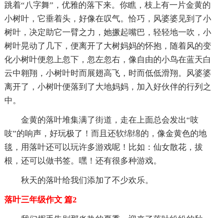
跳着“八字舞”，优雅的落下来。你瞧，枝上有一片金黄的
小树叶，它垂着头，好像在叹气。恰巧，风婆婆见到了小
树叶，决定助它一臂之力，她撅起嘴巴，轻轻地一吹，小
树叶晃动了几下，便离开了大树妈妈的怀抱，随着风的变
化小树叶便忽上忽下，忽左忽右，像自由的小鸟在蓝天白
云中翱翔，小树叶时而展翅高飞，时而低低滑翔。风婆婆
离开了，小树叶便落到了大地妈妈，加入好伙伴的行列之
中。
金黄的落叶堆集满了街道，走在上面总会发出“吱
吱”的响声，好玩极了！而且还软绵绵的，像金黄色的地
毯，用落叶还可以玩许多游戏呢！比如：仙女散花，拔
根，还可以做书签。嘿！还有很多种游戏。
秋天的落叶给我们添加了不少欢乐。
落叶三年级作文 篇2