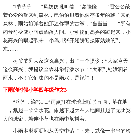
“呼呼呼……”风奶奶吼叫着，“轰隆隆……”雷公公敲
着心爱的鼓来到森林，电伯伯甩着他保存多年的鞭子来的
森林，雨姑娘弹着她那迷你型的古筝，“当当当……”所有
的音符变成小雨点洒落人间。小动物们高兴的蹦起来，小
花高兴的唱起歌来，小鸟儿张开翅膀迎接雨姑娘的到
来……
树爷爷见大家这么高兴，出了一个提议：“大家今天
这么高兴，我提议全森林举行泼水节！”大家到处泼洒着
雨水，不！它们泼的不是雨水，是祝福！
下雨的时候小学四年级作文3
“滴答，滴答......”雨点打在玻璃上啪啪直响，落在地
上，溅起一朵朵水花。雨越下越大在天地间挂起了无比宽
大的珠帘，就连小草也在雨中颤抖着。
小雨淋淋沥沥地从天空中落了下来，就像一串串的珍