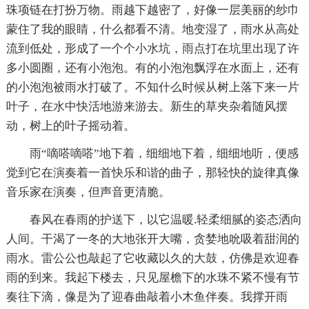
珠项链在打扮万物。雨越下越密了，好像一层美丽的纱巾
蒙住了我的眼睛，什么都看不清。地变湿了，雨水从高处
流到低处，形成了一个个小水坑，雨点打在坑里出现了许
多小圆圈，还有小泡泡。有的小泡泡飘浮在水面上，还有
的小泡泡被雨水打破了。不知什么时候从树上落下来一片
叶子，在水中快活地游来游去。新生的草夹杂着随风摆
动，树上的叶子摇动着。
雨“嘀嗒嘀嗒”地下着，细细地下着，细细地听，便感
觉到它在演奏着一首快乐和谐的曲子，那轻快的旋律真像
音乐家在演奏，但声音更清脆。
春风在春雨的护送下，以它温暖.轻柔细腻的姿态洒向
人间。干渴了一冬的大地张开大嘴，贪婪地吮吸着甜润的
雨水。雷公公也敲起了它收藏以久的大鼓，仿佛是欢迎春
雨的到来。我起下楼去，只见屋檐下的水珠不紧不慢有节
奏往下滴，像是为了迎春曲敲着小木鱼伴奏。我撑开雨