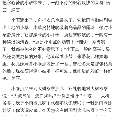
把它心爱的小鼓带来了，一刻不停的敲着欢快的音符“滴
答，滴答……”
小雨滴来了，它把欢乐也带来了。它把雨点撒向刚钻
出土地的小草，小草贪婪地吮吸着亮晶晶的露珠，顿时小
草舒展开了它那嫩绿的小叶子，摸起来软软的，一闻有一
种淡淡的清香。“这是小雨点的功劳！”“谢谢，别夸我
了，我都被你夸的不好意思了！”小雨点一脸的高兴，显
然还要做更多的好事。他又敲着小鼓，来带花儿妹妹那
里。花儿妹妹背小雨点装扮了一番，曾经冬天是那张枯黄
的脸，现在变得像小姑娘一样可爱，像雨后的彩虹一样鲜
艳、美丽。
小雨点又来到大树爷爷那儿，它礼貌地对大树爷爷
说：“大叔爷爷，您口渴吗？”“你是谁呀？”“哎——大树
爷爷，我是小雨点儿呀！您都不认识我啦！”“我是雨点娃
娃呀！你这调皮鬼，今天怎么有时间到这儿来呀？”“今天