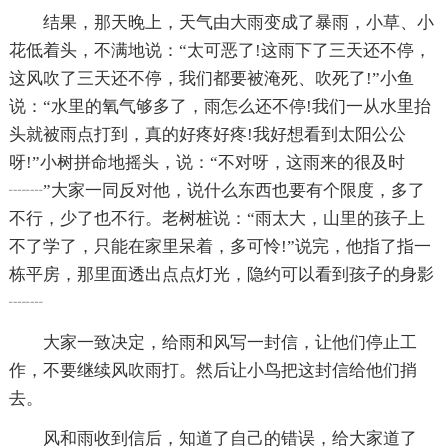
结果，那天晚上，天气由大雨变成了暴雨，小草、小
花低着头，不满地说：“太可恶了!这雨下了三天还不停，
这风吹了三天还不停，我们都要被淹死、吹死了!”小鱼
说：“水里的氧气够多了，雨怎么还不停!我们一从水里抬
头就被雨点打到，真的好疼好疼!我好想看到太阳公公
呀!”小树拼命地摇头，说：“不对呀，这雨来的很及时
┈┈”大家一同反对他，说什么东西也要有个限度，多了
不行，少了也不行。老树桩说：“雨太大，山里的孩子上
不了学了，只能在家里呆着，多可怜!”说完，他指了指一
栋平房，那里面透出点点灯光，隐约可以看到孩子的身影
┈┈
大家一致决定，给雨和风写一封信，让他们停止工
作，不要继续风吹雨打。然后让小鸟把这封信给他们捎
去。
风和雨收到信后，知道了自己的错误，给大家道了