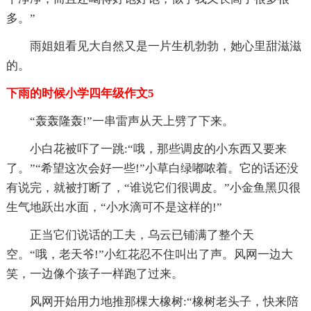
多。”
雨姐姐看见大自然又是一片生机勃勃，她心里甜滋滋
的。
下雨的时候小学四年级作文5
“轰轰隆轰!”一串雷声从天上劈了下来。
小白花被吓了一跳:“哦，那些调皮的小东西又要来
了。”“希望这次会好一些!”小草白绿嘟哝着。它的话还没
有说完，就被打断了，“谁说它们很调皮。”小金鱼黑贝很
生气地跃出水面，“小水滴可不是这样的!”
正当它们说话的工夫，乌云已铺满了整个天
空。“哦，老天爷!”小红花忍不住叫出了声。风网一边大
笑，一边像个孩子一样跑了过来。
风网开始用力地推那棵大橡树:“橡树老头子，快来陪