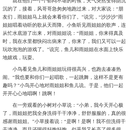
就在他们一个个郁闷不堪的时候，天气突然变得阴沉
沉的了，接着，风哥哥急匆匆地跑过来，对大家说：“朋
友们，雨姐姐马上就会来看你们了。”说完，“沙沙沙”雨
姐姐唱着动听的歌从天而降。小鱼听见雨姐姐的歌声，连
从忙水底游了出来，对雨姐姐说：“雨姐姐，你来得真及
时，我在水里都快闷出病来了，你来了，我们又可以一起
玩吹泡泡的游戏了。”说完，鱼儿和雨姐姐在水面上快乐
地嬉戏，玩耍。
小鸟看见鱼儿和雨姐姐玩得很高兴，也跑去凑凑热
闹。“我也要和你们一起唱歌，一起跳舞，这样不是更有
趣吗？”小鸟开心地对雨姐姐和鱼儿说。于是，他们一起
开开心心地唱啊！跳啊！
在一旁观看的小树对小草说：“小弟，我今天开心极
了，雨姐姐把我全身洗得干干净净，舒舒服服的，真的很
感谢雨姐姐。”小草接着说：“是啊！是啊！我不但洗得干
干净净，而且还喝得好饱好饱，似乎我又长高了很多很