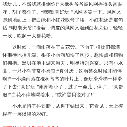
我玩儿，不然我就推倒你!”大橡树爷爷被风网摇得头昏眼
花，胡子都歪了。“嘿嘿!真好玩!”风网坏笑一下。风网又
跑到地面上，把白绿和小红花吹弯了腰。小红花还是那句
话:“哦!老天爷!”接着，调皮的风网又溜到白花旁边，轻轻
一吹，吹起一大群花粉。
这时候，一滴雨落在了白花旁。下雨了!植物们都满
怀期待地抬开端。很多小雨滴加快了脚步，想快点和植物
们拥抱。黑贝在池里游来游去，明显特别兴奋。只有小水
晶，一只小鸟非常不兴奋:“真讨厌，这雨甚么时候才能停
啊!”一小滴雨落在橡树爷爷的叶片上，像玩滑滑梯一样滑
了下去:“真好玩!”雨渐渐小了，过了一会儿，停了。“真舒
服!”白花不停地喝着水，“或许黑贝说对了!”
小水晶抖了抖翅膀，从树下钻出来，它看见，天上模
糊有一层淡淡的彩虹。