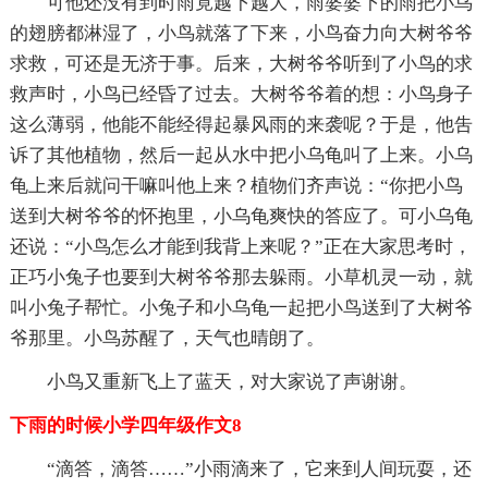
可他还没有到时雨竟越下越大，雨婆婆下的雨把小鸟
的翅膀都淋湿了，小鸟就落了下来，小鸟奋力向大树爷爷
求救，可还是无济于事。后来，大树爷爷听到了小鸟的求
救声时，小鸟已经昏了过去。大树爷爷着的想：小鸟身子
这么薄弱，他能不能经得起暴风雨的来袭呢？于是，他吿
诉了其他植物，然后一起从水中把小乌龟叫了上来。小乌
龟上来后就问干嘛叫他上来？植物们齐声说：“你把小鸟
送到大树爷爷的怀抱里，小乌龟爽快的答应了。可小乌龟
还说：“小鸟怎么才能到我背上来呢？”正在大家思考时，
正巧小兔子也要到大树爷爷那去躲雨。小草机灵一动，就
叫小兔子帮忙。小兔子和小乌龟一起把小鸟送到了大树爷
爷那里。小鸟苏醒了，天气也晴朗了。
小鸟又重新飞上了蓝天，对大家说了声谢谢。
下雨的时候小学四年级作文8
“滴答，滴答……”小雨滴来了，它来到人间玩耍，还