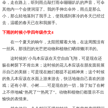
伞，走在路上，听到雨点敲打雨伞嘣嘣叭叭的声音，可伞
其他内一个会便润湿了。我的手伸出伞外，雨点是那么
小，那么轻地落到了我手上，使我感到寒冷的冬天已经过
去，温暖的春天已在和我握手。
下雨的时候小学四年级作文4
在一个夏天的晌午，太阳照耀着大地，在这周围没有
一丝风，那强烈的光芒把动物和植物们晒得懒洋洋的。
这时候的`小鸟本应该在天空自由飞翔，可是现在还
躲在树荫下不肯出来；这时候的花儿本应该在朋友面前展
示自己的美丽；可是现在她们都提不起精神来；这个时候
的鱼儿本应该在水面上游来游去，快活地做自己喜欢的游
戏；还有小草、小树……可是现在的一切，除了知了在树
上不停地喊“热死了”“热死了”。动物和植物们都显示不出
愉快的表情来。