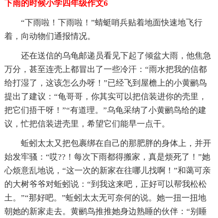
下雨的时候小学四年级作文6
“下雨啦！下雨啦！”蜻蜓哨兵贴着地面快速地飞行
着，向动物们通报情况。
还在送信的乌龟邮递员看见下起了倾盆大雨，他焦急
万分，甚至连壳上都冒出了一些冷汗：“雨水把我的信都
给打湿了，这该怎么办呀！”已经飞到屋檐上的小黄鹂鸟
提出了建议：“龟哥哥，你其实可以把信装进你的壳里，
把它们捂干呀！”“有道理。”乌龟采纳了小黄鹂鸟给的建
议，忙把信装进壳里，希望它们能早一点干。
蚯蚓太太又把包裹绑在自己的那肥胖的身体上，并开
始发牢骚：“哎??！每次下雨都得搬家，真是烦死了！”她
心烦意乱地说，“这一次的新家在往哪儿找啊！”和蔼可亲
的大树爷爷对蚯蚓说：“到我这来吧，正好可以帮我松松
土。”“那好吧。”蚯蚓太太无可奈何的说。她一扭一扭地
朝她的新家走去。黄鹂鸟推推她身边熟睡的伙伴：“别睡